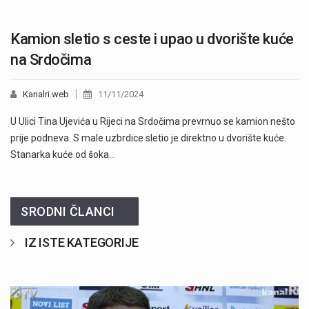
Kamion sletio s ceste i upao u dvorište kuće
na Srdočima
Kanalri.web
11/11/2024
U Ulici Tina Ujevića u Rijeci na Srdočima prevrnuo se kamion nešto
prije podneva. S male uzbrdice sletio je direktno u dvorište kuće.
Stanarka kuće od šoka…
SRODNI ČLANCI
IZ ISTE KATEGORIJE