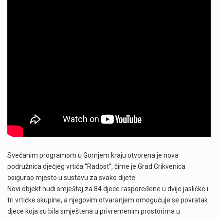
Svečanim programom u Gornjem kraju otvorena je nova
podružnica dječjeg vrtića “Radost”, čime je Grad Crikvenica
osigurao mjesto u sustavu za svako dijete.
Novi objekt nudi smještaj za 84 djece raspoređene u dvije jasličke i
tri vrtićke skupine, a njegovim otvaranjem omogućuje se povratak
djece koja su bila smještena u privremenim prostorima u