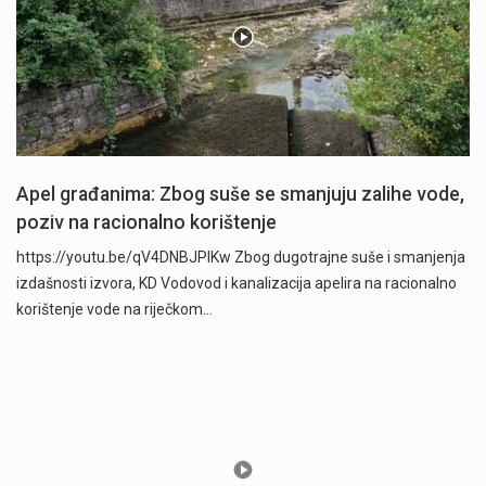
Apel građanima: Zbog suše se smanjuju zalihe vode,
poziv na racionalno korištenje
https://youtu.be/qV4DNBJPlKw Zbog dugotrajne suše i smanjenja
izdašnosti izvora, KD Vodovod i kanalizacija apelira na racionalno
korištenje vode na riječkom…