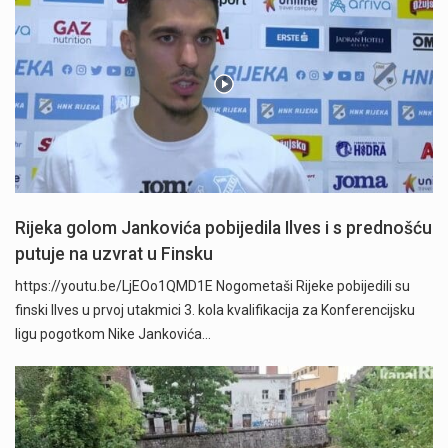
Rijeka golom Jankovića pobijedila Ilves i s prednošću
putuje na uzvrat u Finsku
https://youtu.be/LjEOo1QMD1E Nogometaši Rijeke pobijedili su
finski Ilves u prvoj utakmici 3. kola kvalifikacija za Konferencijsku
ligu pogotkom Nike Jankovića…