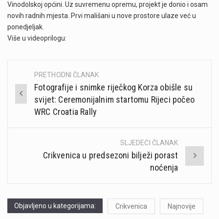
Vinodolskoj općini. Uz suvremenu opremu, projekt je donio i osam
novih radnih mjesta. Prvi mališani u nove prostore ulaze već u
ponedjeljak.
Više u videoprilogu:
PRETHODNI ČLANAK
Post
Fotografije i snimke riječkog Korza obišle su
navigation
svijet: Ceremonijalnim startomu Rijeci počeo
WRC Croatia Rally
SLJEDEĆI ČLANAK
Crikvenica u predsezoni bilježi porast
noćenja
Objavljeno u kategorijama:
Crikvenica
Najnovije