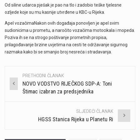
Od siline udarca pješak je pao na tlo i zadobio teške tjelesne
ozljede koje su mu kasnije utvrđene u KBC-u Rijeka.
Apel vozačimaNakon ovih događaja ponovljen je apel svim
sudionicima u prometu, a naročito vozačima motocikala i mopeda.
Poziva ih se na strogo poštivanje prometnih propisa,
prilagođavanje brzine uvjetima na cesti te održavanje sigurnog
razmaka kako bi se smanjio broj nesreća i stradavanja.
PRETHODNI ČLANAK
Post
NOVO VODSTVO RIJEČKOG SDP-A: Toni
navigation
Štimac izabran za predsjednika
SLJEDEĆI ČLANAK
HGSS Stanica Rijeka u Planetu Ri