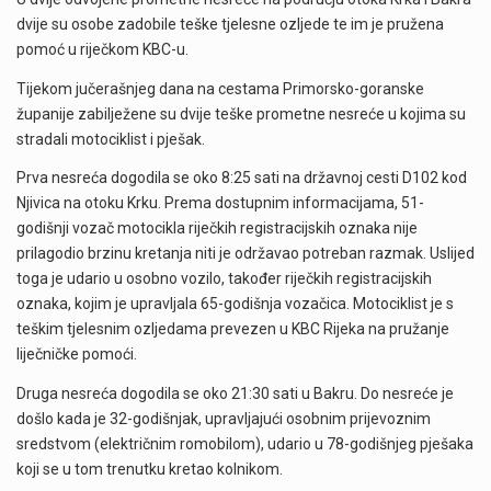
dvije su osobe zadobile teške tjelesne ozljede te im je pružena
pomoć u riječkom KBC-u.
Tijekom jučerašnjeg dana na cestama Primorsko-goranske
županije zabilježene su dvije teške prometne nesreće u kojima su
stradali motociklist i pješak.
Prva nesreća dogodila se oko 8:25 sati na državnoj cesti D102 kod
Njivica na otoku Krku. Prema dostupnim informacijama, 51-
godišnji vozač motocikla riječkih registracijskih oznaka nije
prilagodio brzinu kretanja niti je održavao potreban razmak. Uslijed
toga je udario u osobno vozilo, također riječkih registracijskih
oznaka, kojim je upravljala 65-godišnja vozačica. Motociklist je s
teškim tjelesnim ozljedama prevezen u KBC Rijeka na pružanje
liječničke pomoći.
Druga nesreća dogodila se oko 21:30 sati u Bakru. Do nesreće je
došlo kada je 32-godišnjak, upravljajući osobnim prijevoznim
sredstvom (električnim romobilom), udario u 78-godišnjeg pješaka
koji se u tom trenutku kretao kolnikom.