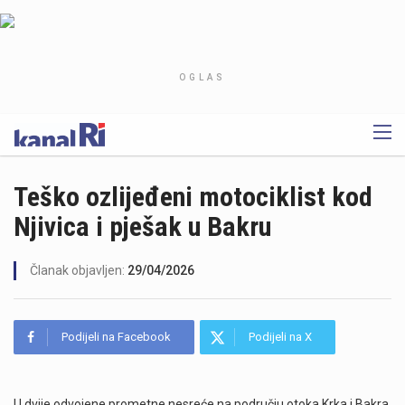
OGLAS
Teško ozlijeđeni motociklist kod
Njivica i pješak u Bakru
Članak objavljen:
29/04/2026
Podijeli na Facebook
Podijeli na X
U dvije odvojene prometne nesreće na području otoka Krka i Bakra