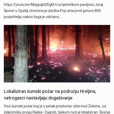
https://youtu.be/MxppqkGISgM U umjetničkom paviljonu Juraj
Šporer u Opatiji otvorena je izložba Pop arta pred gotovo 800
posjetitelja, nakon čega je održano…
Lokaliziran šumski požar na području Hreljina,
vatrogasci nastavljaju dogašivanje
Veći šumski požar koji je u petak predvečer izbio kod Zlobina , uz
željezničku prugu Rijeka–Zagreb, tijekom noći je lokaliziran. Širenja