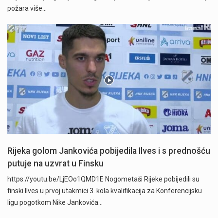
požara više…
Rijeka golom Jankovića pobijedila Ilves i s prednošću
putuje na uzvrat u Finsku
https://youtu.be/LjEOo1QMD1E Nogometaši Rijeke pobijedili su
finski Ilves u prvoj utakmici 3. kola kvalifikacija za Konferencijsku
ligu pogotkom Nike Jankovića…