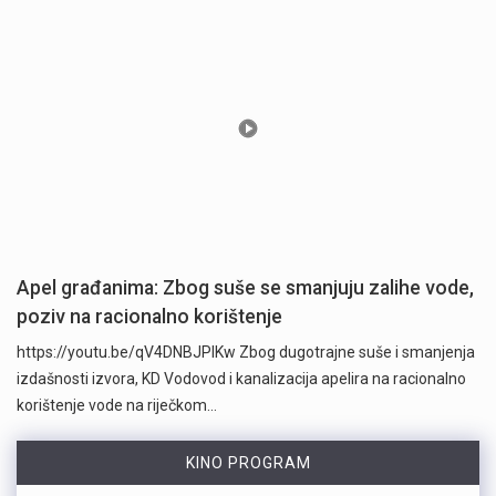
Apel građanima: Zbog suše se smanjuju zalihe vode,
poziv na racionalno korištenje
https://youtu.be/qV4DNBJPlKw Zbog dugotrajne suše i smanjenja
izdašnosti izvora, KD Vodovod i kanalizacija apelira na racionalno
korištenje vode na riječkom…
KINO PROGRAM