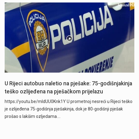
U Rijeci autobus naletio na pješake: 75-godišnjakinja
teško ozlijeđena na pješačkom prijelazu
https://youtu.be/mldUU0Knk1Y U prometnoj nesreći u Rijeci teško
je ozlijeđena 75-godišnja pješakinja, dok je 80-godišnji pješak
prošao s lakšim ozljedama.…