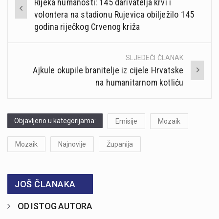
Rijeka humanosti: 145 darivatelja krvi i
navigation
volontera na stadionu Rujevica obilježilo 145
godina riječkog Crvenog križa
SLJEDEĆI ČLANAK
Ajkule okupile branitelje iz cijele Hrvatske
na humanitarnom kotliću
Objavljeno u kategorijama:
Emisije
Mozaik
Mozaik
Najnovije
Županija
JOŠ ČLANAKA
OD ISTOG AUTORA