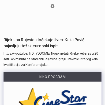
Rijeka na Rujevici dočekuje Ilves: Kek i Pavić
najavljuju težak europski ispit
https://youtu.be/TrD_YDDOMIw Nogometaši Rijeke večeras u 20
sati i 45 minuta na stadionu Rujevica igraju utakmicu trećeg kola
kvalifikacija za Konferencijsku…
KINO PROGRAM