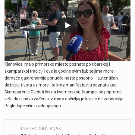
Klenovica, malo primorsko mjesto poznato po ribarskoj i
škamparskoj tradiciji i ove je godine svim ljubiteljima mora i
domaće gastronomije ponudilo nešto posebno – autentičan
doživljaj života uz more i to kroz manifestaciju poznatu kao
Škamparenje.Gledati lov na kvarnerskog škampa, od pripreme
vrša do njihova vađenja iz mora doživljaj je koji se ne zaboravlja.
Pogledajte više u videoprilogu
PRETHODNI ČLANAK
Post