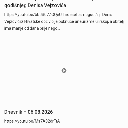
godišnjeg Denisa Vejzovića
https://youtu.be/bbJS07ZGQeU Tridesetosmogodišnji Denis
Vejzović iz Hrvatske doživio je puknuće aneurizme u Irskoj, a obitelj
ima manje od dana prije nego…
Dnevnik – 06.08.2026
https://youtu.be/Ms7A82drFtA