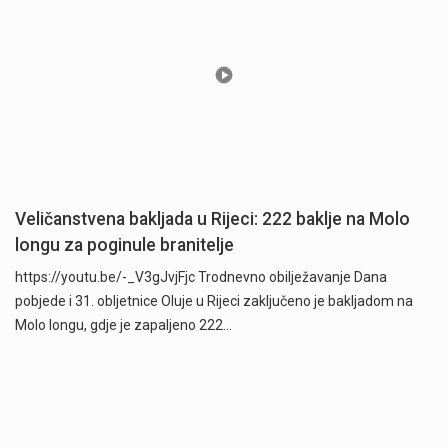
Veličanstvena bakljada u Rijeci: 222 baklje na Molo
longu za poginule branitelje
https://youtu.be/-_V3gJvjFjc Trodnevno obilježavanje Dana
pobjede i 31. obljetnice Oluje u Rijeci zaključeno je bakljadom na
Molo longu, gdje je zapaljeno 222…