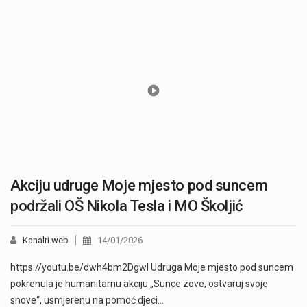
Akciju udruge Moje mjesto pod suncem
podržali OŠ Nikola Tesla i MO Školjić
Kanalri.web
14/01/2026
https://youtu.be/dwh4bm2DgwI Udruga Moje mjesto pod suncem
pokrenula je humanitarnu akciju „Sunce zove, ostvaruj svoje
snove“, usmjerenu na pomoć djeci…