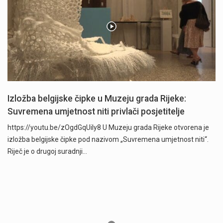
Izložba belgijske čipke u Muzeju grada Rijeke:
Suvremena umjetnost niti privlači posjetitelje
https://youtu.be/zOgdGqUily8 U Muzeju grada Rijeke otvorena je
izložba belgijske čipke pod nazivom „Suvremena umjetnost niti“.
Riječ je o drugoj suradnji…