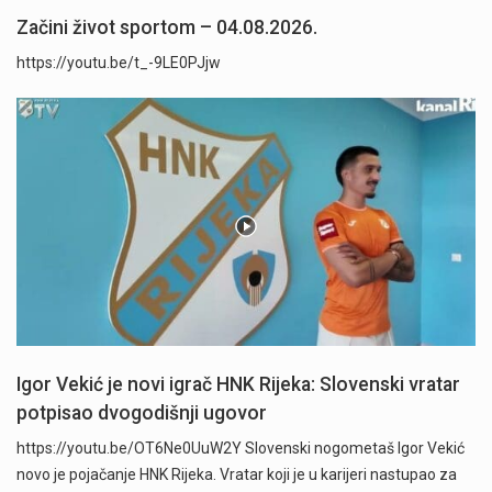
Začini život sportom – 04.08.2026.
https://youtu.be/t_-9LE0PJjw
Igor Vekić je novi igrač HNK Rijeka: Slovenski vratar
potpisao dvogodišnji ugovor
https://youtu.be/OT6Ne0UuW2Y Slovenski nogometaš Igor Vekić
novo je pojačanje HNK Rijeka. Vratar koji je u karijeri nastupao za