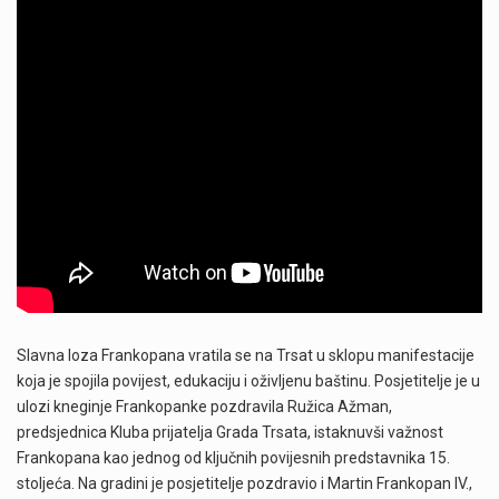
Slavna loza Frankopana vratila se na Trsat u sklopu manifestacije
koja je spojila povijest, edukaciju i oživljenu baštinu. Posjetitelje je u
ulozi kneginje Frankopanke pozdravila Ružica Ažman,
predsjednica Kluba prijatelja Grada Trsata, istaknuvši važnost
Frankopana kao jednog od ključnih povijesnih predstavnika 15.
stoljeća. Na gradini je posjetitelje pozdravio i Martin Frankopan IV.,