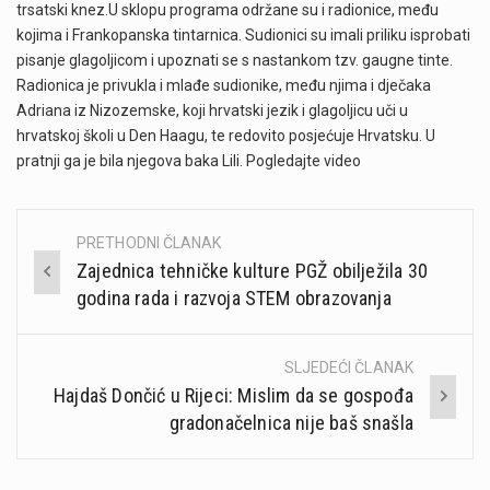
trsatski knez.U sklopu programa održane su i radionice, među
kojima i Frankopanska tintarnica. Sudionici su imali priliku isprobati
pisanje glagoljicom i upoznati se s nastankom tzv. gaugne tinte.
Radionica je privukla i mlađe sudionike, među njima i dječaka
Adriana iz Nizozemske, koji hrvatski jezik i glagoljicu uči u
hrvatskoj školi u Den Haagu, te redovito posjećuje Hrvatsku. U
pratnji ga je bila njegova baka Lili. Pogledajte video
PRETHODNI ČLANAK
Post
Zajednica tehničke kulture PGŽ obilježila 30
navigation
godina rada i razvoja STEM obrazovanja
SLJEDEĆI ČLANAK
Hajdaš Dončić u Rijeci: Mislim da se gospođa
gradonačelnica nije baš snašla