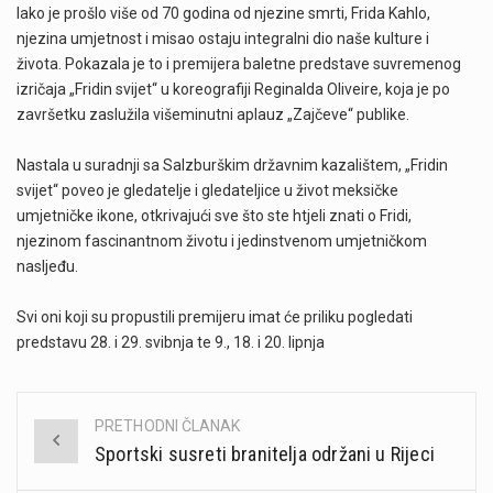
Iako je prošlo više od 70 godina od njezine smrti, Frida Kahlo,
njezina umjetnost i misao ostaju integralni dio naše kulture i
života. Pokazala je to i premijera baletne predstave suvremenog
izričaja „Fridin svijet“ u koreografiji Reginalda Oliveire, koja je po
završetku zaslužila višeminutni aplauz „Zajčeve“ publike.
Nastala u suradnji sa Salzburškim državnim kazalištem, „Fridin
svijet“ poveo je gledatelje i gledateljice u život meksičke
umjetničke ikone, otkrivajući sve što ste htjeli znati o Fridi,
njezinom fascinantnom životu i jedinstvenom umjetničkom
nasljeđu.
Svi oni koji su propustili premijeru imat će priliku pogledati
predstavu 28. i 29. svibnja te 9., 18. i 20. lipnja
PRETHODNI ČLANAK
Post
Sportski susreti branitelja održani u Rijeci
navigation