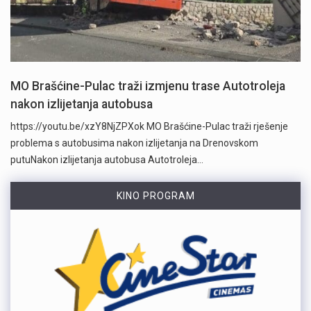
MO Brašćine-Pulac traži izmjenu trase Autotroleja
nakon izlijetanja autobusa
https://youtu.be/xzY8NjZPXok MO Brašćine-Pulac traži rješenje
problema s autobusima nakon izlijetanja na Drenovskom
putuNakon izlijetanja autobusa Autotroleja…
KINO PROGRAM