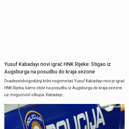
Yusuf Kabadayı novi igrač HNK Rijeke: Stigao iz
Augsburga na posudbu do kraja sezone
Dvadesetdvogodišnji krilni nogometaš Yusuf Kabadayı novi je igrač
HNK Rijeka, kamo stiže na posudbu iz Augsburga do kraja sezone
uz mogućnost otkupa. Kabadayı…