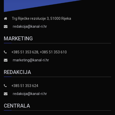
Trg Riječke rezolucije 3, 51000 Rijeka
redakcija@kanal-ri.hr
MARKETING
+385 51 353 628, +385 51 353 610
marketing@kanal-ri.hr
REDAKCIJA
+385 51 353 624
redakcija@kanal-ri.hr
CENTRALA