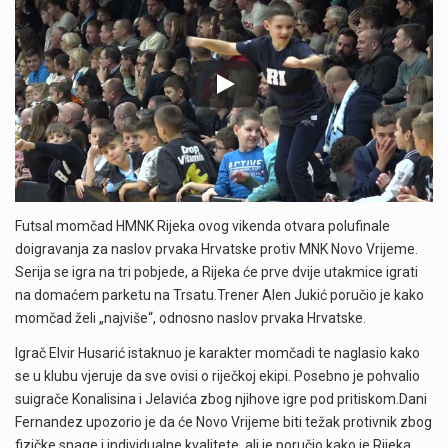
Futsal momčad HMNK Rijeka ovog vikenda otvara polufinale
doigravanja za naslov prvaka Hrvatske protiv MNK Novo Vrijeme.
Serija se igra na tri pobjede, a Rijeka će prve dvije utakmice igrati
na domaćem parketu na Trsatu.Trener Alen Jukić poručio je kako
momčad želi „najviše“, odnosno naslov prvaka Hrvatske.
Igrač Elvir Husarić istaknuo je karakter momčadi te naglasio kako
se u klubu vjeruje da sve ovisi o riječkoj ekipi. Posebno je pohvalio
suigrače Konalisina i Jelavića zbog njihove igre pod pritiskom.Dani
Fernandez upozorio je da će Novo Vrijeme biti težak protivnik zbog
fizičke snage i individualne kvalitete, ali je poručio kako je Rijeka