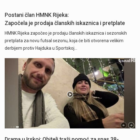
Postani član HMNK Rijeka:
Započela je prodaja članskih iskaznica i pretplate
HMNK Rijeka započeo je prodaju članskih iskaznica i sezonskih
pretplata za novu futsal sezonu, koja će biti otvorena velikim
derbijem protiv Hajduka u Sportskoj…
Drama u Irskoj: Obitelj traži pomoć za spas 38-