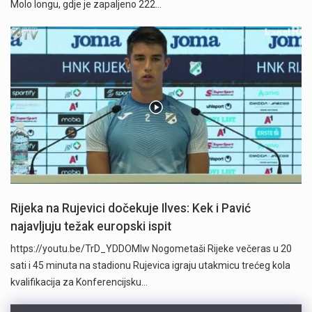
Molo longu, gdje je zapaljeno 222…
Rijeka na Rujevici dočekuje Ilves: Kek i Pavić
najavljuju težak europski ispit
https://youtu.be/TrD_YDDOMIw Nogometaši Rijeke večeras u 20
sati i 45 minuta na stadionu Rujevica igraju utakmicu trećeg kola
kvalifikacija za Konferencijsku…