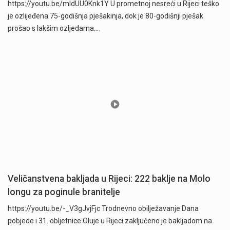
https://youtu.be/mldUU0Knk1Y U prometnoj nesreći u Rijeci teško
je ozlijeđena 75-godišnja pješakinja, dok je 80-godišnji pješak
prošao s lakšim ozljedama.…
Veličanstvena bakljada u Rijeci: 222 baklje na Molo
longu za poginule branitelje
https://youtu.be/-_V3gJvjFjc Trodnevno obilježavanje Dana
pobjede i 31. obljetnice Oluje u Rijeci zaključeno je bakljadom na