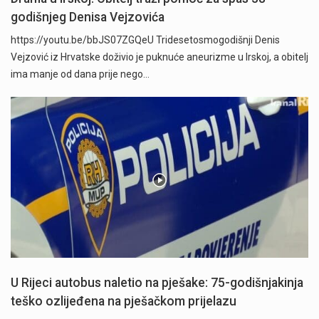
godišnjeg Denisa Vejzovića
https://youtu.be/bbJS07ZGQeU Tridesetosmogodišnji Denis
Vejzović iz Hrvatske doživio je puknuće aneurizme u Irskoj, a obitelj
ima manje od dana prije nego…
U Rijeci autobus naletio na pješake: 75-godišnjakinja
teško ozlijeđena na pješačkom prijelazu