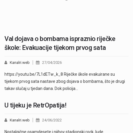
Val dojava o bombama ispraznio riječke
škole: Evakuacije tijekom prvog sata
Kanalri.web
27/04/2026
https://youtu.be/7L1dETw_k_8 Riječke škole evakuirane su
tijekom prvog sata nastave zbog dojava o bombama, što je drugi
takav slučaj u tjedan dana. Dok policija…
U tijeku je RetrOpatija!
Kanalri.web
24/06/2022
Nostalgične osamdesete i njihov stadionski rock, lude