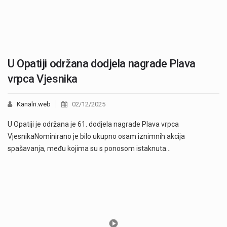
U Opatiji održana dodjela nagrade Plava
vrpca Vjesnika
Kanalri.web
02/12/2025
U Opatiji je održana je 61. dodjela nagrade Plava vrpca
VjesnikaNominirano je bilo ukupno osam iznimnih akcija
spašavanja, među kojima su s ponosom istaknuta…