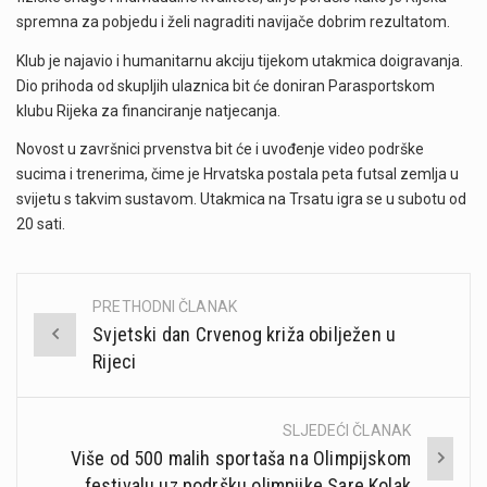
spremna za pobjedu i želi nagraditi navijače dobrim rezultatom.
Klub je najavio i humanitarnu akciju tijekom utakmica doigravanja.
Dio prihoda od skupljih ulaznica bit će doniran Parasportskom
klubu Rijeka za financiranje natjecanja.
Novost u završnici prvenstva bit će i uvođenje video podrške
sucima i trenerima, čime je Hrvatska postala peta futsal zemlja u
svijetu s takvim sustavom. Utakmica na Trsatu igra se u subotu od
20 sati.
PRETHODNI ČLANAK
Post
Svjetski dan Crvenog križa obilježen u
navigation
Rijeci
SLJEDEĆI ČLANAK
Više od 500 malih sportaša na Olimpijskom
festivalu uz podršku olimpijke Sare Kolak