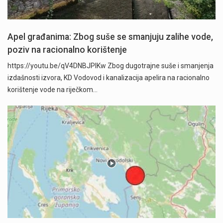
Apel građanima: Zbog suše se smanjuju zalihe vode,
poziv na racionalno korištenje
https://youtu.be/qV4DNBJPlKw Zbog dugotrajne suše i smanjenja
izdašnosti izvora, KD Vodovod i kanalizacija apelira na racionalno
korištenje vode na riječkom…