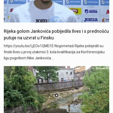
Rijeka golom Jankovića pobijedila Ilves i s prednošću
putuje na uzvrat u Finsku
https://youtu.be/LjEOo1QMD1E Nogometaši Rijeke pobijedili su
finski Ilves u prvoj utakmici 3. kola kvalifikacija za Konferencijsku
ligu pogotkom Nike Jankovića…