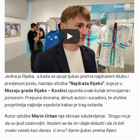
Jedna je Rijeka , a kada se spoje ljubav prema najdražem klubu i
predanost poslu, nastaje izložba
“Najdraža Rijeko”
, koja je u
Muzeju grada Rijeke – Kockici
ispunila svaki kutak emocijama i
ponosom. Prepuna dvorana, dirnuti autori i suradnici, te stotine
posjetitelja najbolje svjedoče kakav je trag ostavila.
Autor izložbe
Marin Urban
nije skrivao oduševljenje:
“Drago mi je
da su ljudi zadovoljni. Nadam se da će i dalje dolaziti i da će biti
ovako veselo kao danas. U srcu? Samo ljubav prema Rijeci.