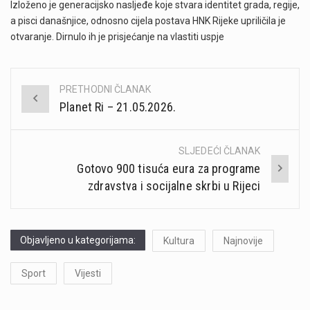
Izloženo je generacijsko nasljeđe koje stvara identitet grada, regije,
a pisci današnjice, odnosno cijela postava HNK Rijeke upriličila je
otvaranje. Dirnulo ih je prisjećanje na vlastiti uspje
PRETHODNI ČLANAK
Post
Planet Ri – 21.05.2026.
navigation
SLJEDEĆI ČLANAK
Gotovo 900 tisuća eura za programe
zdravstva i socijalne skrbi u Rijeci
Objavljeno u kategorijama:
Kultura
Najnovije
Sport
Vijesti