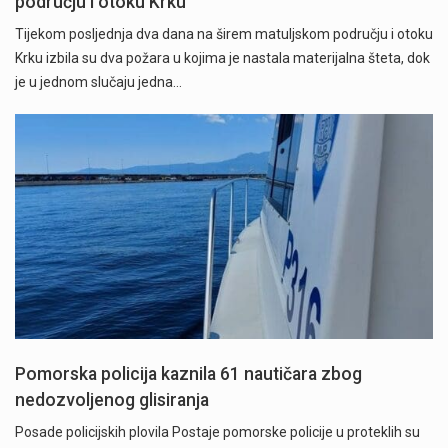
području i otoku Krku
Tijekom posljednja dva dana na širem matuljskom području i otoku
Krku izbila su dva požara u kojima je nastala materijalna šteta, dok
je u jednom slučaju jedna…
Pomorska policija kaznila 61 nautičara zbog
nedozvoljenog glisiranja
Posade policijskih plovila Postaje pomorske policije u proteklih su