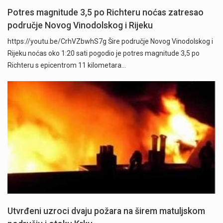
Potres magnitude 3,5 po Richteru noćas zatresao
područje Novog Vinodolskog i Rijeku
https://youtu.be/CrhVZbwhS7g Šire područje Novog Vinodolskog i
Rijeku noćas oko 1:20 sati pogodio je potres magnitude 3,5 po
Richteru s epicentrom 11 kilometara…
Utvrđeni uzroci dvaju požara na širem matuljskom