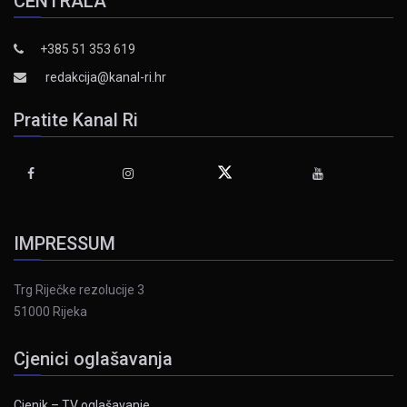
CENTRALA
+385 51 353 619
redakcija@kanal-ri.hr
Pratite Kanal Ri
IMPRESSUM
Trg Riječke rezolucije 3
51000 Rijeka
Cjenici oglašavanja
Cjenik – TV oglašavanje