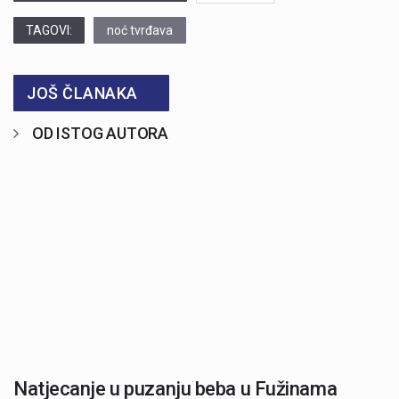
TAGOVI:
noć tvrđava
JOŠ ČLANAKA
OD ISTOG AUTORA
Natjecanje u puzanju beba u Fužinama