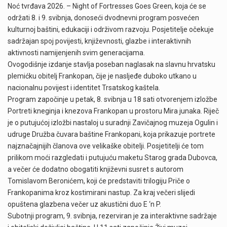
Noć tvrđava 2026. – Night of Fortresses Goes Green, koja će se
održati 8. i 9. svibnja, donoseći dvodnevni program posvećen
kulturnoj baštini, edukaciji i održivom razvoju. Posjetitelje očekuje
sadržajan spoj povijesti, književnosti, glazbe i interaktivnih
aktivnosti namijenjenih svim generacijama.
Ovogodišnje izdanje stavlja poseban naglasak na slavnu hrvatsku
plemićku obitelj Frankopan, čije je nasljeđe duboko utkano u
nacionalnu povijest i identitet Trsatskog kaštela.
Program započinje u petak, 8. svibnja u 18 sati otvorenjem izložbe
Portreti kneginja i knezova Frankopan u prostoru Mira junaka. Riječ
je o putujućoj izložbi nastaloj u suradnji Zavičajnog muzeja Ogulin i
udruge Družba čuvara baštine Frankopani, koja prikazuje portrete
najznačajnijih članova ove velikaške obitelji. Posjetitelji će tom
prilikom moći razgledati i putujuću maketu Starog grada Dubovca,
a večer će dodatno obogatiti književni susret s autorom
Tomislavom Beronićem, koji će predstaviti trilogiju Priče o
Frankopanima kroz kostimirani nastup. Za kraj večeri slijedi
opuštena glazbena večer uz akustični duo E ‘n P.
Subotnji program, 9. svibnja, rezerviran je za interaktivne sadržaje