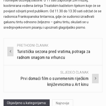
i obiteljski doživljaj baštine. U 11 sati započinje Živi muzej,
kostimirana vođena šetnja Trsatskim kaštelom tijekom koje će se
povijest oživjeti pred publikom. Od 11.30 do 13.30 sati održat će se
radionica Frankopanska tintarnica, gdje će sudionici izrađivati
galusnu tintu odnosno željezno – galnu tintu, okušati se u
srednjovjekovnom pisanju i upoznati glagoljaško pismo.
PRETHODNI ČLANAK
Post
Turistička sezona pred vratima, potraga za
navigation
radnom snagom na vrhuncu
SLJEDEĆI ČLANAK
Prvi domaći film o suvremenim riječkim
književnicima u Art kinu
Objavljeno u kategorijama:
Najnovije