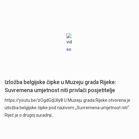
Izložba belgijske čipke u Muzeju grada Rijeke:
Suvremena umjetnost niti privlači posjetitelje
https://youtu.be/zOgdGqUily8 U Muzeju grada Rijeke otvorena je
izložba belgijske čipke pod nazivom „Suvremena umjetnost niti“.
Riječ je o drugoj suradnji…