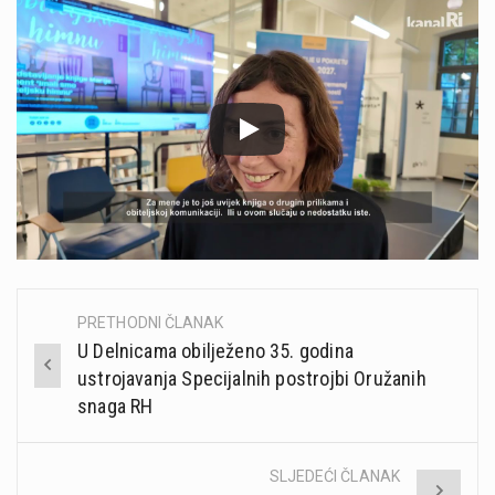
PRETHODNI ČLANAK
Post
U Delnicama obilježeno 35. godina
navigation
ustrojavanja Specijalnih postrojbi Oružanih
snaga RH
SLJEDEĆI ČLANAK