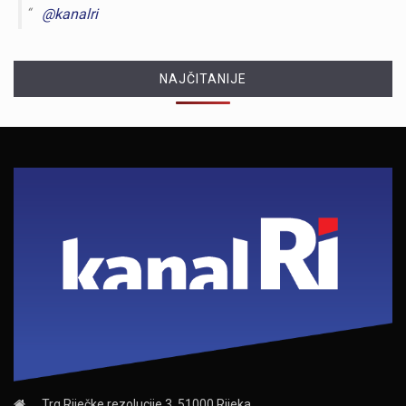
@kanalri
NAJČITANIJE
Trg Riječke rezolucije 3, 51000 Rijeka