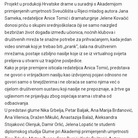
Projekt u produkciji Hrvatske drame u suradnji s Akademijom
primijenjenih umjetnosti Sveučilišta u Rijeci mladog autora Jana
Sameka, redateljice Anice Tomić i dramaturginje Jelene Kovačić
donosi priču o skupini srednjoškolaca čiji se samo naizgled
bezbrižan život događa između učionica, noćnih klubova i
društvenih mreža te snažne potrebe za prihvaćanjem, kada jedan
video snimak koji je trebao biti „prank“, šala na društvenim
mrežama, postaje ozbiljno nasilje koje iz se iz virtualnog svijeta
prelijeva u stvarni uz tragične posljedice.
Kako je prije premijere isticala redateljica Anica Tomić, predstava
ne govori o vršnjačkom nasilju kao izdvojenoj pojavi odnosno ne
govori samo o tinejdžerima i ne obraća se samo njima već o
cijelom društvenom sustavu koji nasilje ne prepoznaje, a žrtve ga
uglavnom ne prijavljuju zbog osjećaja srama i straha od
odbacivanja.
U predstavi glume Nika Grbelja, Petar Baljak, Ana Marija Brđanović,
Ana Vilenica, Dražen Mikulić, Anastazija Balaž, Aleksandra
Stojaković Olenjuk, Damir Orlić, Jelena Lopatić te studenti
diplomskog studija Glume pri Akademiji primijenjenih umjetnosti