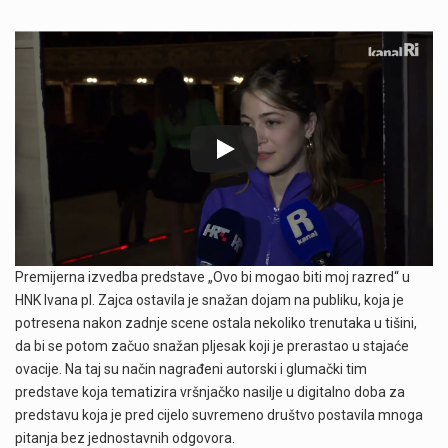
Premijerna izvedba predstave „Ovo bi mogao biti moj razred“ u
HNK Ivana pl. Zajca ostavila je snažan dojam na publiku, koja je
potresena nakon zadnje scene ostala nekoliko trenutaka u tišini,
da bi se potom začuo snažan pljesak koji je prerastao u stajaće
ovacije. Na taj su način nagrađeni autorski i glumački tim
predstave koja tematizira vršnjačko nasilje u digitalno doba za
predstavu koja je pred cijelo suvremeno društvo postavila mnoga
pitanja bez jednostavnih odgovora.