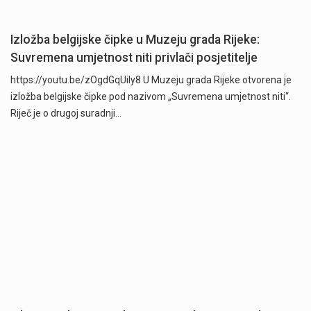
Izložba belgijske čipke u Muzeju grada Rijeke:
Suvremena umjetnost niti privlači posjetitelje
https://youtu.be/zOgdGqUily8 U Muzeju grada Rijeke otvorena je
izložba belgijske čipke pod nazivom „Suvremena umjetnost niti“.
Riječ je o drugoj suradnji…