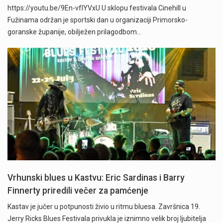
https://youtu.be/9En-vfIYVxU U sklopu festivala Cinehill u
Fužinama održan je sportski dan u organizaciji Primorsko-
goranske županije, obilježen prilagodbom…
Vrhunski blues u Kastvu: Eric Sardinas i Barry
Finnerty priredili večer za pamćenje
Kastav je jučer u potpunosti živio u ritmu bluesa. Završnica 19.
Jerry Ricks Blues Festivala privukla je iznimno velik broj ljubitelja