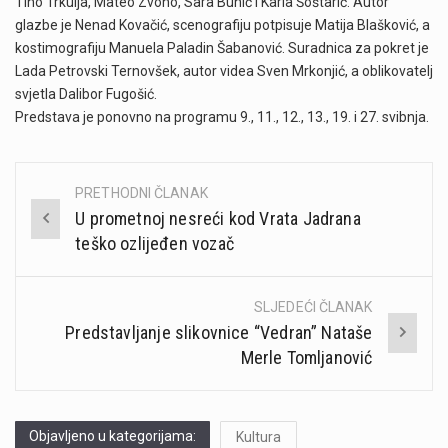
Tino Trkulja, Mateo Zvono, Sara Bunić i Karla Šoštarić. Autor
glazbe je Nenad Kovačić, scenografiju potpisuje Matija Blašković, a
kostimografiju Manuela Paladin Šabanović. Suradnica za pokret je
Lada Petrovski Ternovšek, autor videa Sven Mrkonjić, a oblikovatelj
svjetla Dalibor Fugošić.
Predstava je ponovno na programu 9., 11., 12., 13., 19. i 27. svibnja.
PRETHODNI ČLANAK
Post
U prometnoj nesreći kod Vrata Jadrana
navigation
teško ozlijeđen vozač
SLJEDEĆI ČLANAK
Predstavljanje slikovnice “Vedran” Nataše
Merle Tomljanović
Objavljeno u kategorijama:
Kultura