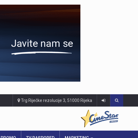
Trg Riječke rezolucije 3, 51000 Rijeka