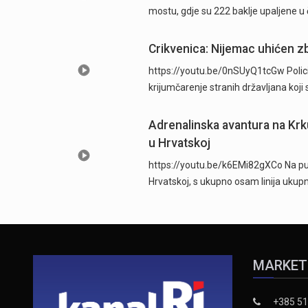
mostu, gdje su 222 baklje upaljene u
Crikvenica: Nijemac uhićen zb
https://youtu.be/0nSUyQ1tcGw Policijsk
krijumčarenje stranih državljana koji
Adrenalinska avantura na Krku
u Hrvatskoj
https://youtu.be/k6EMi82gXCo Na putu
Hrvatskoj, s ukupno osam linija uku
MARKET
+385 51