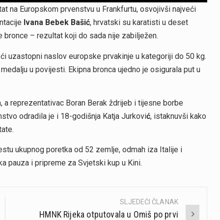
ltat na Europskom prvenstvu u Frankfurtu, osvojivši najveći
ntacije
Ivana Bebek Bašić
, hrvatski su karatisti u deset
ke bronce – rezultat koji do sada nije zabilježen.
reći uzastopni naslov europske prvakinje u kategoriji do 50 kg.
 medalju u povijesti. Ekipna bronca ujedno je osigurala put u
 a reprezentativac Boran Berak ždrijeb i tijesne borbe
stvo odradila je i 18-godišnja Katja Jurkovi
ć
, istaknuvši kako
tate.
stu ukupnog poretka od 52 zemlje, odmah iza Italije i
tka pauza i pripreme za Svjetski kup u Kini.
SLJEDEĆI ČLANAK
HMNK Rijeka otputovala u Omiš po prvi