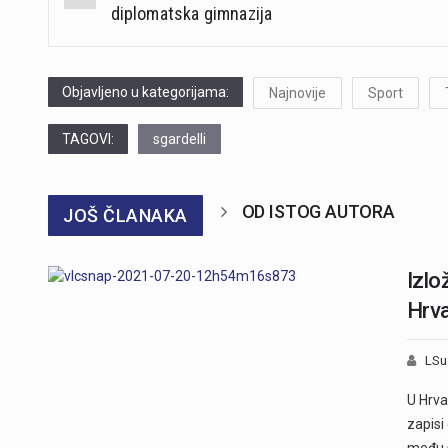
navigation
diplomatska gimnazija
Objavljeno u kategorijama:
Najnovije
Sport
TAGOVI:
sgardelli
OD ISTOG AUTORA
JOŠ ČLANAKA
Izlo
Hrv
LSu
U Hrva
zapisi
među 