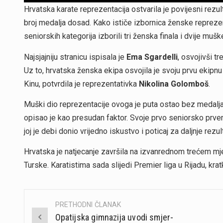
Hrvatska karate reprezentacija ostvarila je povijesni rezu
broj medalja dosad. Kako ističe izbornica ženske repreze
seniorskih kategorija izborili tri ženska finala i dvije muš
Najsjajniju stranicu ispisala je
Ema Sgardelli
, osvojivši t
Uz to, hrvatska ženska ekipa osvojila je svoju prvu ekipnu
Kinu, potvrdila je reprezentativka
Nikolina Golomboš
.
Muški dio reprezentacije ovoga je puta ostao bez medalja,
opisao je kao presudan faktor. Svoje prvo seniorsko prven
joj je debi donio vrijedno iskustvo i poticaj za daljnje rezul
Hrvatska je natjecanje završila na izvanrednom trećem mje
Turske. Karatistima sada slijedi Premier liga u Rijadu, kra
PRETHODNI ČLANAK
Post
Opatijska gimnazija uvodi smjer-