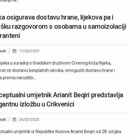
ka osigurava dostavu hrane, lijekova pa i
ršku razgovorom s osobama u samoizolaciji
aranteni
sak
17/03/2020
ijeka u suradnji s Gradskim društvom Crvenog križa Rijeka,
irat će dostavu besplatnih obroka, omogućiti dostavu hrane i
va prema narudžbi…
eptualni umjetnik Arianit Beqiri predstavlja
igantnu izložbu u Crikvenici
sak
26/03/2026
tualni umjetnik iz Republike Kosova Arianit Beqiri od 28. ožujka