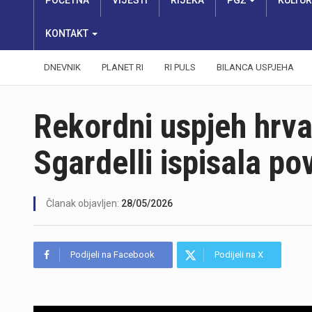
POČETNA
VIJESTI
RIJEKA
PGŽ
KULTU
KONTAKT
DNEVNIK
PLANET RI
RI PULS
BILANCA USPJEHA
Rekordni uspjeh hrva
Sgardelli ispisala pov
Članak objavljen:
28/05/2026
Podijeli na Facebook
Podijeli na X