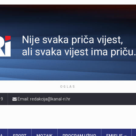
OGLAS
19
Email: redakcija@kanal-ri.hr