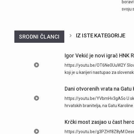
boravit
svoju
IZ ISTE KATEGORIJE
SRODNI ČLANCI
Igor Vekić je novi igrač HNK 
https://youtu.be/OT6Ne0UuW2Y Sloven
koji je u karijeri nastupao za slovens
Dani otvorenih vrata na Gatu 
https://youtu.be/YVbmHv3gA5o U skl
hrvatskih branitelja, na Gatu Karolin
Krčki most zasjao u čast hero
https://youtu.be/g3PZHf8Z8yM Deseti