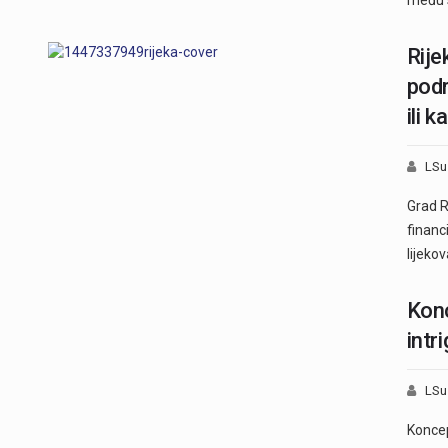
Rije
pod
ili k
LSu
Grad R
financ
lijeko
Konc
intr
LSu
Koncep