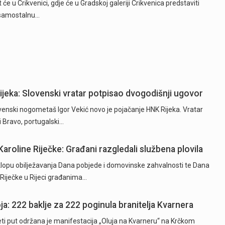
 će u Crikvenici, gdje će u Gradskoj galeriji Crikvenica predstaviti
 samostalnu…
Rijeka: Slovenski vratar potpisao dvogodišnji ugovor
ski nogometaš Igor Vekić novo je pojačanje HNK Rijeka. Vratar
ki Bravo, portugalski…
Karoline Riječke: Građani razgledali službena plovila
opu obilježavanja Dana pobjede i domovinske zahvalnosti te Dana
e Riječke u Rijeci građanima…
ja: 222 baklje za 222 poginula branitelja Kvarnera
 put održana je manifestacija „Oluja na Kvarneru“ na Krčkom