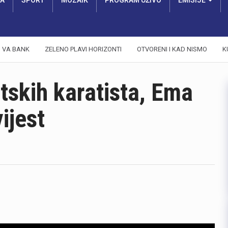
RA
SPORT
MOZAIK
PROGRAM UŽIVO
EMISIJE
VA BANK
ZELENO PLAVI HORIZONTI
OTVORENI I KAD NISMO
K
tskih karatista, Ema
ijest