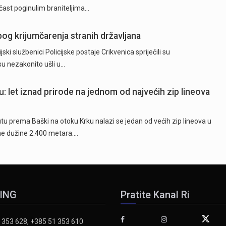
 čast poginulim braniteljima…
og krijumčarenja stranih državljana
i službenici Policijske postaje Crikvenica spriječili su
 su nezakonito ušli u…
: let iznad prirode na jednom od najvećih zip lineova
 prema Baški na otoku Krku nalazi se jedan od većih zip lineova u
pne dužine 2.400 metara.…
ING
Pratite Kanal Ri
 353 628, +385 51 353 610