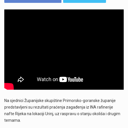
Na sjednici Županijske skupštine Primorsko-goranske županije
predstavljeni su rezultati praćenja zagađenja iz INA rafinerije
nafte Rijeka na lokaciji Urinj, uz raspravu o stanju okoliša i drugim
temama.