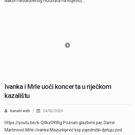
Nakon neodlučenog rezultata na Rujevici,…
Ivanka i Mrle uoči koncerta u riječkom
kazalištu
Kanalri.web
24/02/2026
https://youtu.be/6-Q4kz09tRg Poznati glazbeni par, Damir
Martinović Mrle i Ivanka Mazurkijević koji zajednički djeluju pod