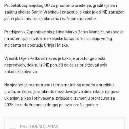
Pročelnik županijskog UO za prostorno uređenje, graditeljstvo i
zaštitu okoliša Sanjin Vranković istaknuo je kako je od INE zatražen
jasan plan sanacije s rokovima i načinom provedbe.
Predsjednik Županijske skupštine Marko Boras Mandić upozorio je
na potencijalni rizik šire ekološke katastrofe u slučaju većeg
incidenta na području Urinja i Mlake.
Vijećnik Orjen Petković naveo je kako je prostor geološki
nepredvidiv, dok su iz INE poručili da će se pridržavati svih
zakonskih obveza.
Na sjednici je razmatrana i tema metalnog otpada u središtu
grada, pri čemu je istaknuto nezadovoljstvo dinamikom njegova
uklanjanja, kao i prihvaćena izvješća o izvršenju proračuna za
2025. te radu župana u drugoj polovici prošle godine.
PRETHODNI ČLANAK