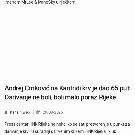
imenom MrLee & IvaneSky u riječkom…
Andrej Crnković na Kantridi krv je dao 65 put:
Darivanje ne boli, boli malo poraz Rijeke
Kanalri.web
29/08/2025
Press centar HNK Rijeka na nekoliko se sati pretvoren je u punkt za
darivanje krvi. U suradnji s Crvenim križem, HNK Rijeka i klub