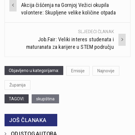
Post
Akcija čišćenja na Gornjoj Vežici okupila
navigation
volontere: Skupljene velike količine otpada
SLJEDEĆI ČLANAK
Job.Fair: Veliki interes studenata i
maturanata za karijere u STEM području
Objavljeno u kategorijama:
Emisije
Najnovije
Županija
TAGOVI:
skupština
JOŠ ČLANAKA
OD ISTOG AUTORA