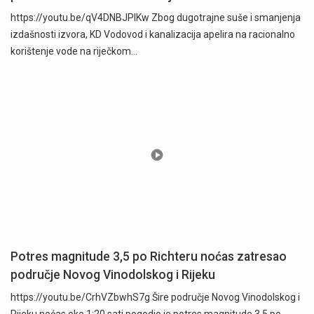
https://youtu.be/qV4DNBJPlKw Zbog dugotrajne suše i smanjenja
izdašnosti izvora, KD Vodovod i kanalizacija apelira na racionalno
korištenje vode na riječkom…
Potres magnitude 3,5 po Richteru noćas zatresao
područje Novog Vinodolskog i Rijeku
https://youtu.be/CrhVZbwhS7g Šire područje Novog Vinodolskog i
Rijeku noćas oko 1:20 sati pogodio je potres magnitude 3,5 po