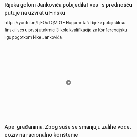
Rijeka golom Jankovića pobijedila Ilves i s prednošću
putuje na uzvrat u Finsku
https://youtu.be/LjEOo1QMD1E Nogometaši Rijeke pobijedili su
finski Ilves u prvoj utakmici 3. kola kvalifikacija za Konferencijsku
ligu pogotkom Nike Jankovića…
Apel građanima: Zbog suše se smanjuju zalihe vode,
poziv na racionalno korištenje