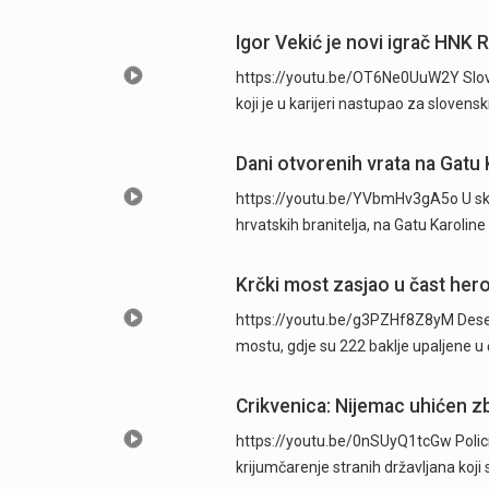
Igor Vekić je novi igrač HNK 
https://youtu.be/OT6Ne0UuW2Y Sloven
koji je u karijeri nastupao za slovens
Dani otvorenih vrata na Gatu 
https://youtu.be/YVbmHv3gA5o U skl
hrvatskih branitelja, na Gatu Karolin
Krčki most zasjao u čast hero
https://youtu.be/g3PZHf8Z8yM Deseti
mostu, gdje su 222 baklje upaljene u
Crikvenica: Nijemac uhićen zb
https://youtu.be/0nSUyQ1tcGw Policijsk
krijumčarenje stranih državljana koji