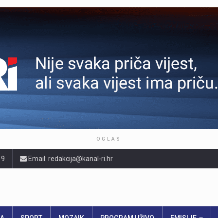
OGLAS
19
Email: redakcija@kanal-ri.hr