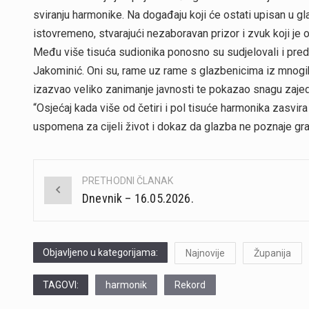
sviranju harmonike. Na događaju koji će ostati upisan u g
istovremeno, stvarajući nezaboravan prizor i zvuk koji je 
Među više tisuća sudionika ponosno su sudjelovali i preds
Jakominić. Oni su, rame uz rame s glazbenicima iz mnogih 
izazvao veliko zanimanje javnosti te pokazao snagu zajedn
“Osjećaj kada više od četiri i pol tisuće harmonika zasvira
uspomena za cijeli život i dokaz da glazba ne poznaje gran
PRETHODNI ČLANAK
Post
Dnevnik – 16.05.2026.
navigation
Objavljeno u kategorijama:
Najnovije
Županija
TAGOVI:
harmonik
Rekord