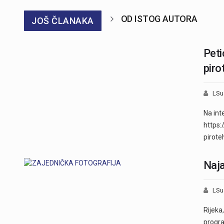
OD ISTOG AUTORA
JOŠ ČLANAKA
Peti
piro
LSu
Na int
https:
pirote
Naja
LSu
Rijeka
progra