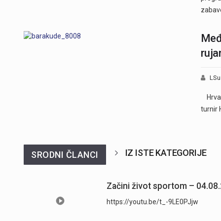
zabav
Među
ruja
LSu
Hrvats
turnir
IZ ISTE KATEGORIJE
SRODNI ČLANCI
Začini život sportom – 04.08
https://youtu.be/t_-9LE0PJjw