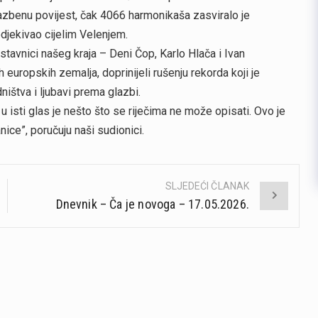
lazbenu povijest, čak 4066 harmonikaša zasviralo je
odjekivao cijelim Velenjem.
tavnici našeg kraja – Deni Čop, Karlo Hlača i Ivan
europskih zemalja, doprinijeli rušenju rekorda koji je
ištva i ljubavi prema glazbi.
 u isti glas je nešto što se riječima ne može opisati. Ovo je
ice”, poručuju naši sudionici.
SLJEDEĆI ČLANAK
Dnevnik – Ča je novoga – 17.05.2026.