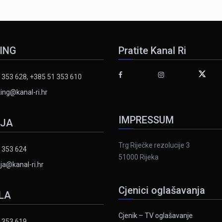
ING
Pratite Kanal Ri
 353 628, +385 51 353 610
ing@kanal-ri.hr
IMPRESSUM
IJA
Trg Riječke rezolucije 3
 353 624
51000 Rijeka
ja@kanal-ri.hr
Cjenici oglašavanja
LA
Cjenik – TV oglašavanje
 353 619