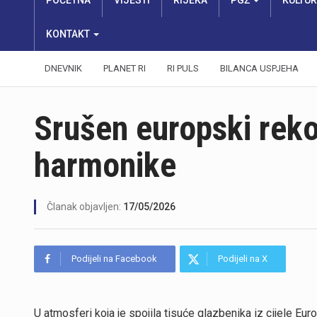
POČETNA
VIJESTI
RIJEKA
PGŽ
KULTU
KONTAKT
DNEVNIK
PLANET RI
RI PULS
BILANCA USPJEHA
Srušen europski reko
harmonike
Članak objavljen:
17/05/2026
Podijeli na Facebook
Podijeli na X
U atmosferi koja je spojila tisuće glazbenika iz cijele 