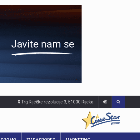
Trg Riječke rezolucije 3, 51000 Rijeka