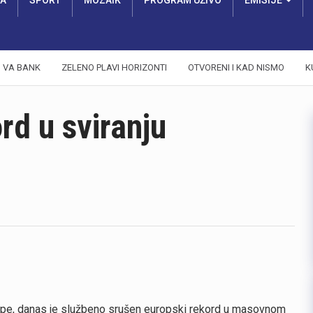
RA
SPORT
MOZAIK
PROGRAM UŽIVO
EMISIJE
VA BANK
ZELENO PLAVI HORIZONTI
OTVORENI I KAD NISMO
K
rd u sviranju
Europe, danas je službeno srušen europski rekord u masovnom