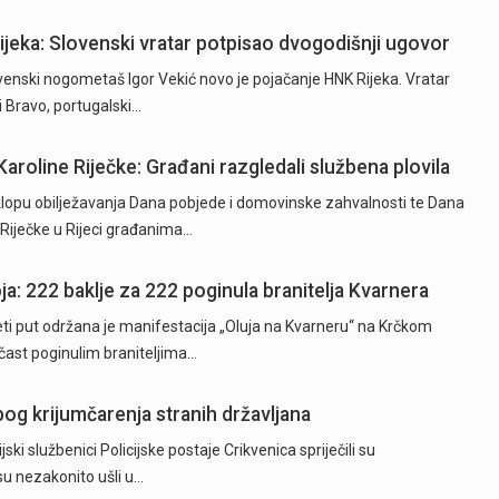
Rijeka: Slovenski vratar potpisao dvogodišnji ugovor
ski nogometaš Igor Vekić novo je pojačanje HNK Rijeka. Vratar
ki Bravo, portugalski…
Karoline Riječke: Građani razgledali službena plovila
opu obilježavanja Dana pobjede i domovinske zahvalnosti te Dana
e Riječke u Rijeci građanima…
ja: 222 baklje za 222 poginula branitelja Kvarnera
 put održana je manifestacija „Oluja na Kvarneru“ na Krčkom
 čast poginulim braniteljima…
og krijumčarenja stranih državljana
i službenici Policijske postaje Crikvenica spriječili su
 su nezakonito ušli u…