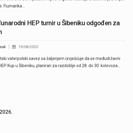
e. Fiumanka…
narodni HEP turnir u Šibeniku odgođen za
n
sak
19/08/2020
ki vaterpolski savez sa žaljenjem izvješćuje da se međudržavni
 HEP Kup u Šibeniku, planiran za razdoblje od 28. do 30. kolovoza…
.2026.