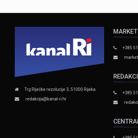
MARKET
+385 51
market
REDAKC
Trg Riječke rezolucije 3, 51000 Rijeka
+385 51
redakcija@kanal-ri.hr
redakci
CENTRA
+385 51