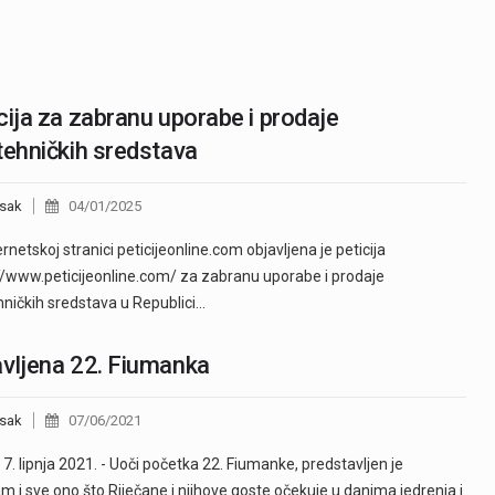
cija za zabranu uporabe i prodaje
tehničkih sredstava
sak
04/01/2025
ernetskoj stranici peticijeonline.com objavljena je peticija
//www.peticijeonline.com/ za zabranu uporabe i prodaje
hničkih sredstava u Republici…
vljena 22. Fiumanka
sak
07/06/2021
, 7. lipnja 2021. - Uoči početka 22. Fiumanke, predstavljen je
m i sve ono što Riječane i njihove goste očekuje u danima jedrenja i