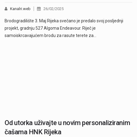
Kanalri.web
26/02/2025
Brodogradilište 3. Maj Rijeka svečano je predalo svoj posljednji
projekt, gradnju 527 Algoma Endeavour. Riječ je
samoiskrcavajućem brodu za rasute terete za…
Od utorka uživajte u novim personaliziranim
čašama HNK Rijeka