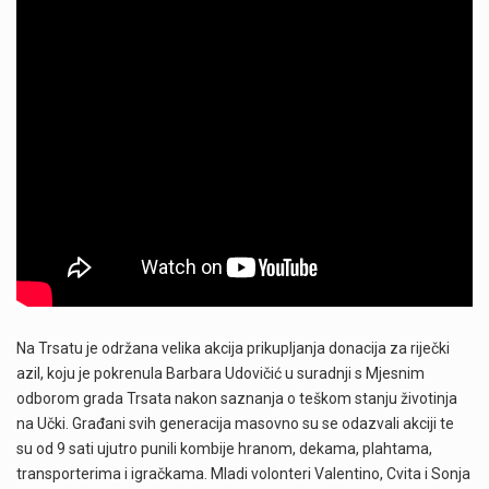
Na Trsatu je održana velika akcija prikupljanja donacija za riječki
azil, koju je pokrenula Barbara Udovičić u suradnji s Mjesnim
odborom grada Trsata nakon saznanja o teškom stanju životinja
na Učki. Građani svih generacija masovno su se odazvali akciji te
su od 9 sati ujutro punili kombije hranom, dekama, plahtama,
transporterima i igračkama. Mladi volonteri Valentino, Cvita i Sonja