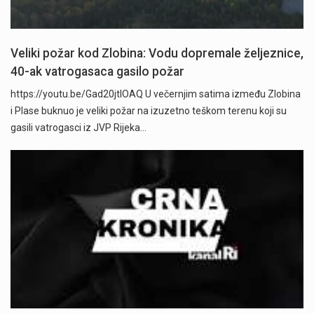
Veliki požar kod Zlobina: Vodu dopremale željeznice,
40-ak vatrogasaca gasilo požar
https://youtu.be/Gad20jtIOAQ U večernjim satima između Zlobina
i Plase buknuo je veliki požar na izuzetno teškom terenu koji su
gasili vatrogasci iz JVP Rijeka…