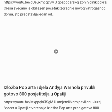
https://youtu.be/dUeukmccp5w U gospodarskoj zoni Volnik pokraj
Cresa svečano je obilježen početak izgradnje novog vatrogasnog
doma, što predstavlja jedan od…
Izložba Pop arta i djela Andyja Warhola privukli
gotovo 800 posjetitelja u Opatiji
https://youtu.be/MxppqkGISgM U umjetničkom paviljonu Juraj
Šporer u Opatiji otvorena je izložba Pop arta pred gotovo 800