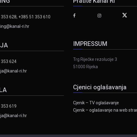
ING
Pratite Kanal Ri
 353 628, +385 51 353 610
ing@kanal-ri.hr
IMPRESSUM
IJA
Trg Riječke rezolucije 3
 353 624
51000 Rijeka
ja@kanal-ri.hr
Cjenici oglašavanja
LA
Cjenik – TV oglašavanje
 353 619
Cjenik – oglašavanje na web stran
ja@kanal-ri.hr