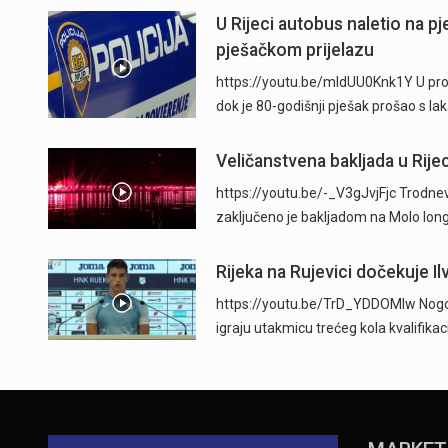
U Rijeci autobus naletio na p
pješačkom prijelazu
https://youtu.be/mldUU0Knk1Y U prome
dok je 80-godišnji pješak prošao s l
Veličanstvena bakljada u Rijec
https://youtu.be/-_V3gJvjFjc Trodnevn
zaključeno je bakljadom na Molo long
Rijeka na Rujevici dočekuje Ilv
https://youtu.be/TrD_YDDOMIw Nogome
igraju utakmicu trećeg kola kvalifika