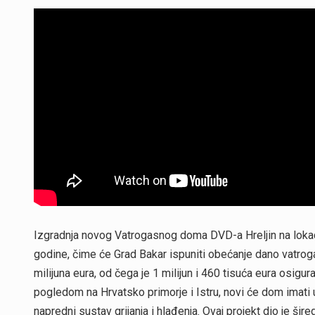
Izgradnja novog Vatrogasnog doma DVD-a Hreljin na lokaciji
godine, čime će Grad Bakar ispuniti obećanje dano vatrog
milijuna eura, od čega je 1 milijun i 460 tisuća eura osigur
pogledom na Hrvatsko primorje i Istru, novi će dom imati
napredni sustav grijanja i hlađenja. Ovaj projekt dio je šir