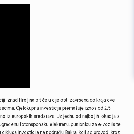
 iznad Hreljina bit će u cijelosti završena do kraja ove
ascima. Cjelokupna investicija premašuje iznos od 2,5
ano iz europskih sredstava. Uz jednu od najboljih lokacija s
 ugrađenu fotonaponsku elektranu, punionicu za e-vozila te
eg ciklusa investicija na području Bakra, koji se provodi kroz