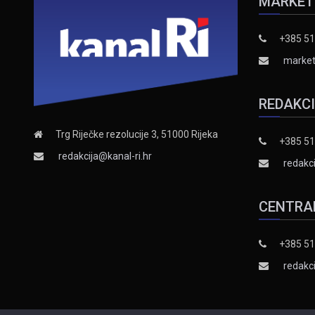
MARKET
+385 51
market
REDAKC
Trg Riječke rezolucije 3, 51000 Rijeka
+385 51
redakcija@kanal-ri.hr
redakci
CENTRA
+385 51
redakci