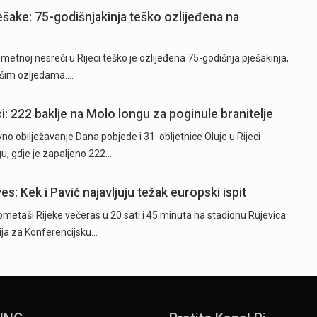
ješake: 75-godišnjakinja teško ozlijeđena na
tnoj nesreći u Rijeci teško je ozlijeđena 75-godišnja pješakinja,
akšim ozljedama.…
i: 222 baklje na Molo longu za poginule branitelje
o obilježavanje Dana pobjede i 31. obljetnice Oluje u Rijeci
u, gdje je zapaljeno 222…
es: Kek i Pavić najavljuju težak europski ispit
taši Rijeke večeras u 20 sati i 45 minuta na stadionu Rujevica
cija za Konferencijsku…