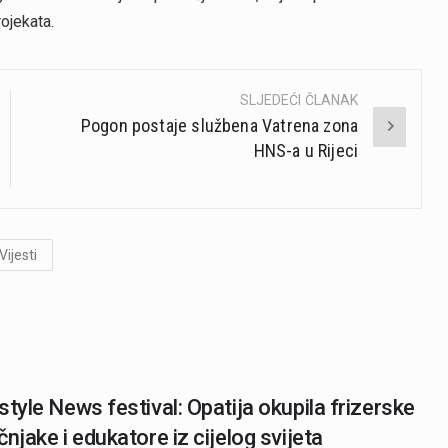
ojekata.
SLJEDEĆI ČLANAK
Pogon postaje službena Vatrena zona
HNS-a u Rijeci
Vijesti
style News festival: Opatija okupila frizerske
čnjake i edukatore iz cijelog svijeta