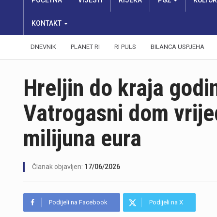
POČETNA
VIJESTI
RIJEKA
PGŽ
KULTU
KONTAKT
DNEVNIK
PLANET RI
RI PULS
BILANCA USPJEHA
Hreljin do kraja godi
Vatrogasni dom vrije
milijuna eura
Članak objavljen:
17/06/2026
Podijeli na Facebook
Podijeli na X