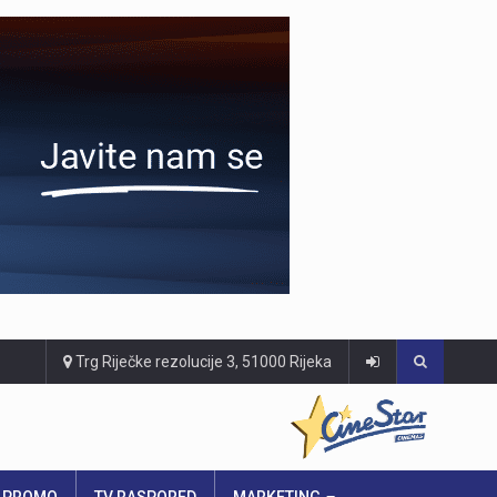
Trg Riječke rezolucije 3, 51000 Rijeka