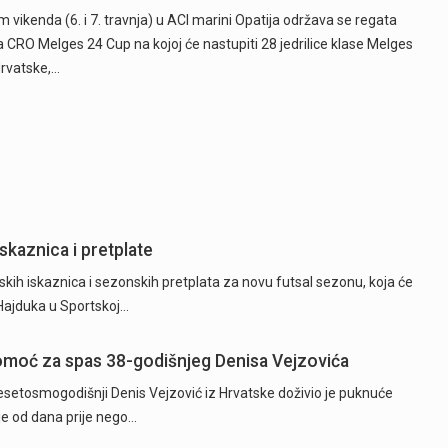
m vikenda (6. i 7. travnja) u ACI marini Opatija održava se regata
a CRO Melges 24 Cup na kojoj će nastupiti 28 jedrilice klase Melges
Hrvatske,…
skaznica i pretplate
kih iskaznica i sezonskih pretplata za novu futsal sezonu, koja će
 Hajduka u Sportskoj…
 pomoć za spas 38-godišnjeg Denisa Vejzovića
etosmogodišnji Denis Vejzović iz Hrvatske doživio je puknuće
je od dana prije nego…