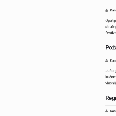
Kan
Opatij
stručn
festiv
Poža
Kan
Jučer 
kućama
vlasni
Rega
Kan