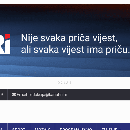
OGLAS
19
Email: redakcija@kanal-ri.hr