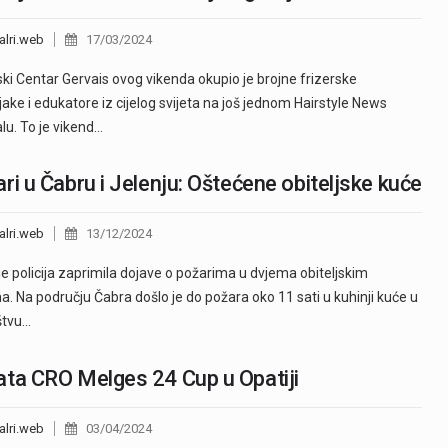
alri.web
17/03/2024
ski Centar Gervais ovog vikenda okupio je brojne frizerske
jake i edukatore iz cijelog svijeta na još jednom Hairstyle News
alu. To je vikend…
ri u Čabru i Jelenju: Oštećene obiteljske kuće
alri.web
13/12/2024
je policija zaprimila dojave o požarima u dvjema obiteljskim
. Na području Čabra došlo je do požara oko 11 sati u kuhinji kuće u
štvu…
ta CRO Melges 24 Cup u Opatiji
alri.web
03/04/2024