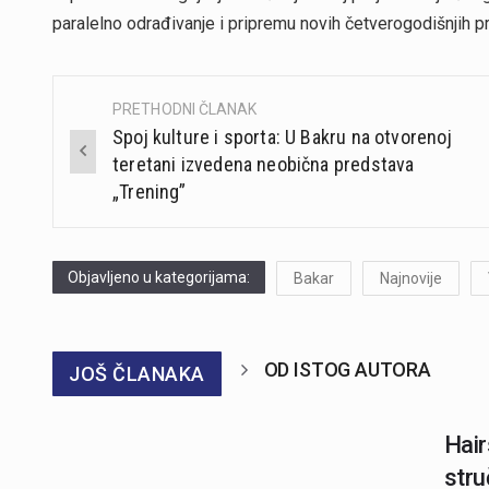
paralelno odrađivanje i pripremu novih četverogodišnjih pr
PRETHODNI ČLANAK
Post
Spoj kulture i sporta: U Bakru na otvorenoj
navigation
teretani izvedena neobična predstava
„Trening”
Objavljeno u kategorijama:
Bakar
Najnovije
OD ISTOG AUTORA
JOŠ ČLANAKA
Hair
stru