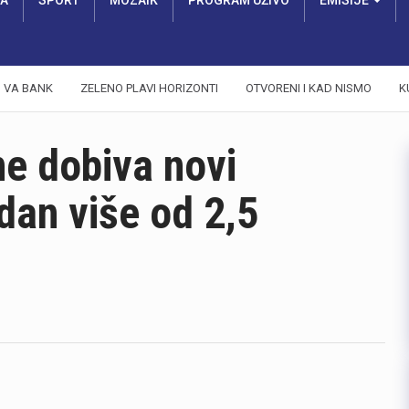
RA
SPORT
MOZAIK
PROGRAM UŽIVO
EMISIJE
VA BANK
ZELENO PLAVI HORIZONTI
OTVORENI I KAD NISMO
K
ne dobiva novi
dan više od 2,5