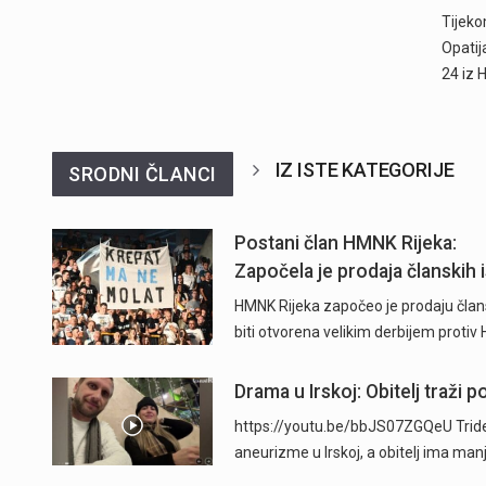
Tijeko
Opatij
24 iz 
IZ ISTE KATEGORIJE
SRODNI ČLANCI
Postani član HMNK Rijeka:
Započela je prodaja
članskih iskaznica i
Započela je prodaja članskih i
pretplate" />
HMNK Rijeka započeo je prodaju člans
biti otvorena velikim derbijem protiv
Drama u Irskoj: Obitelj traži
https://youtu.be/bbJS07ZGQeU Trides
aneurizme u Irskoj, a obitelj ima man