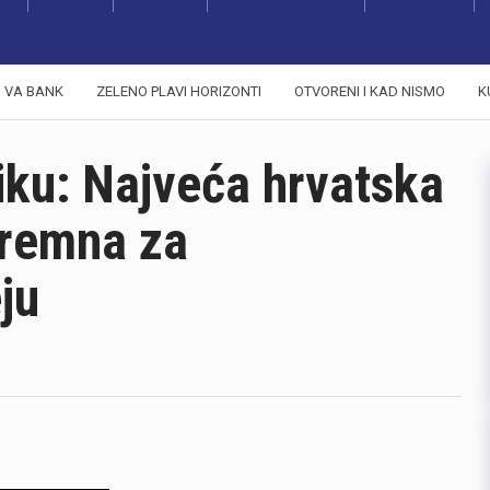
VA BANK
ZELENO PLAVI HORIZONTI
OTVORENI I KAD NISMO
K
iku: Najveća hrvatska
premna za
ju