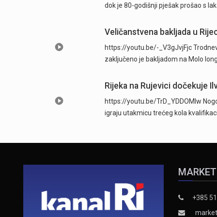
dok je 80-godišnji pješak prošao s l
Veličanstvena bakljada u Rijec
https://youtu.be/-_V3gJvjFjc Trodnevn
zaključeno je bakljadom na Molo long
Rijeka na Rujevici dočekuje Ilv
https://youtu.be/TrD_YDDOMIw Nogome
igraju utakmicu trećeg kola kvalifika
MARKET
+385 51
market