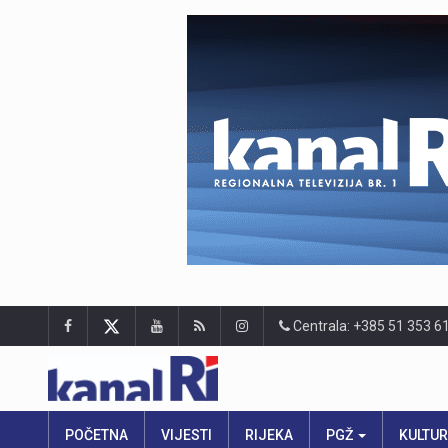
Centrala: +385 51 353 6
POČETNA
VIJESTI
RIJEKA
PGŽ
KULTU