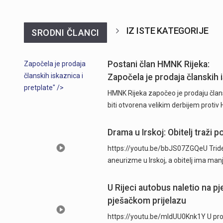
IZ ISTE KATEGORIJE
SRODNI ČLANCI
Postani član HMNK Rijeka:
Započela je prodaja
članskih iskaznica i
Započela je prodaja članskih i
pretplate" />
HMNK Rijeka započeo je prodaju člans
biti otvorena velikim derbijem protiv
Drama u Irskoj: Obitelj traži
https://youtu.be/bbJS07ZGQeU Trides
aneurizme u Irskoj, a obitelj ima man
U Rijeci autobus naletio na p
pješačkom prijelazu
https://youtu.be/mldUU0Knk1Y U prome