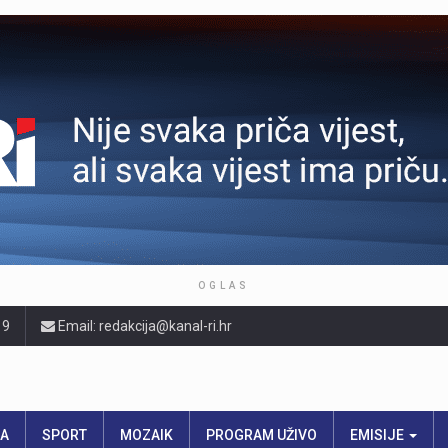
OGLAS
19
Email: redakcija@kanal-ri.hr
RA
SPORT
MOZAIK
PROGRAM UŽIVO
EMISIJE