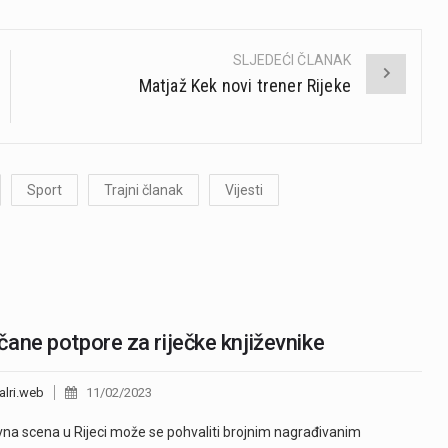
SLJEDEĆI ČLANAK
Matjaž Kek novi trener Rijeke
Sport
Trajni članak
Vijesti
ane potpore za riječke književnike
alri.web
11/02/2023
vna scena u Rijeci može se pohvaliti brojnim nagrađivanim