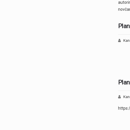
autori
novča
Plan
Kan
Plan
Kan
https: