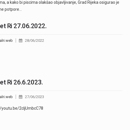
ma, a kako bi piscima olakšao objavljivanje, Grad Rijeka osigurao je
ne potpore…
et Ri 27.06.2022.
alri.web
28/06/2022
et Ri 26.6.2023.
alri.web
27/06/2023
//youtu.be/2cIjUmbcC78