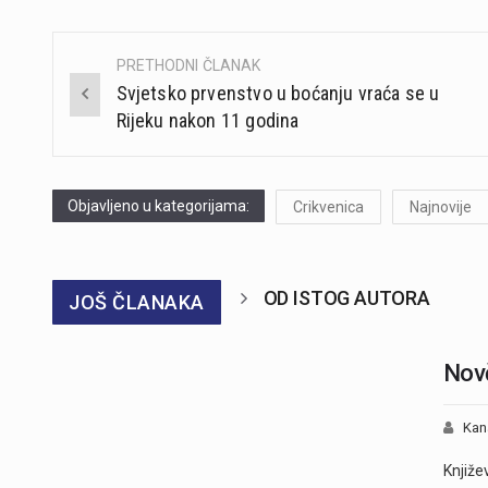
PRETHODNI ČLANAK
Post
Svjetsko prvenstvo u boćanju vraća se u
navigation
Rijeku nakon 11 godina
Objavljeno u kategorijama:
Crikvenica
Najnovije
OD ISTOG AUTORA
JOŠ ČLANAKA
Novč
Kan
Knjiže