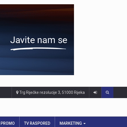
Trg Riječke rezolucije 3, 51000 Rijeka
PROMO
TV RASPORED
MARKETING