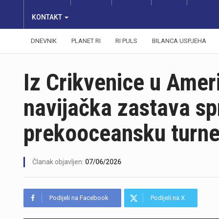
KONTAKT
DNEVNIK
PLANET RI
RI PULS
BILANCA USPJEHA
Iz Crikvenice u Amer
navijačka zastava s
prekooceansku turne
Članak objavljen:
07/06/2026
Podijeli na Facebook
Podijeli na X