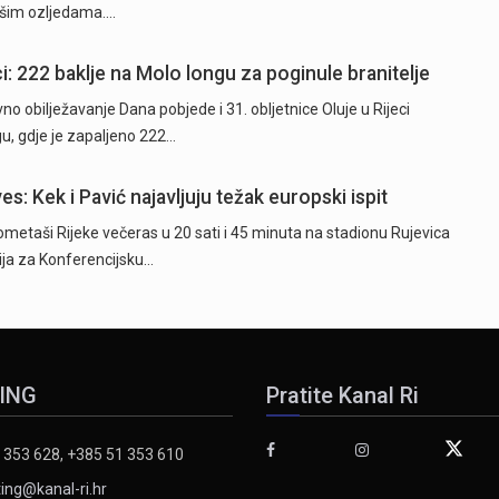
akšim ozljedama.…
i: 222 baklje na Molo longu za poginule branitelje
o obilježavanje Dana pobjede i 31. obljetnice Oluje u Rijeci
u, gdje je zapaljeno 222…
es: Kek i Pavić najavljuju težak europski ispit
taši Rijeke večeras u 20 sati i 45 minuta na stadionu Rujevica
cija za Konferencijsku…
ING
Pratite Kanal Ri
 353 628, +385 51 353 610
ing@kanal-ri.hr