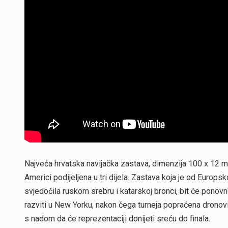
Najveća hrvatska navijačka zastava, dimenzija 100 x 12 me
Americi podijeljena u tri dijela. Zastava koja je od Europs
svjedočila ruskom srebru i katarskoj bronci, bit će ponovn
razviti u New Yorku, nakon čega turneja popraćena dronovim
s nadom da će reprezentaciji donijeti sreću do finala.