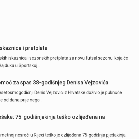
skaznica i pretplate
kih iskaznica i sezonskih pretplata za novu futsal sezonu, koja će
 Hajduka u Sportskoj…
 pomoć za spas 38-godišnjeg Denisa Vejzovića
etosmogodišnji Denis Vejzović iz Hrvatske doživio je puknuće
je od dana prije nego…
ješake: 75-godišnjakinja teško ozlijeđena na
tnoj nesreći u Rijeci teško je ozlijeđena 75-godišnja pješakinja,