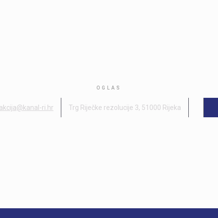
OGLAS
akcija@kanal-ri.hr
Trg Riječke rezolucije 3, 51000 Rijeka