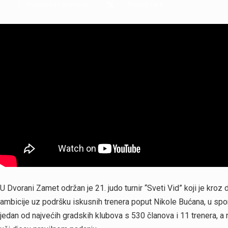
Podijeli na Facebook
Podijeli na X
U Dvorani Zamet održan je 21. judo turnir “Sveti Vid” koji je kro
ambicije uz podršku iskusnih trenera poput Nikole Bućana, u spor
jedan od najvećih gradskih klubova s 530 članova i 11 trenera, a 