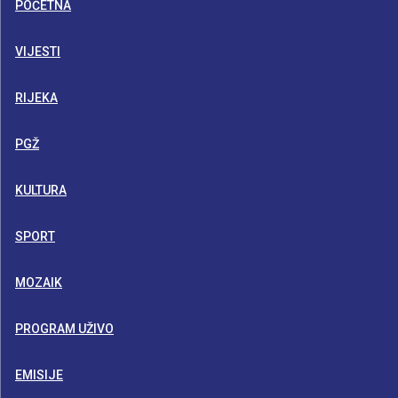
POČETNA
VIJESTI
RIJEKA
PGŽ
KULTURA
SPORT
MOZAIK
PROGRAM UŽIVO
EMISIJE