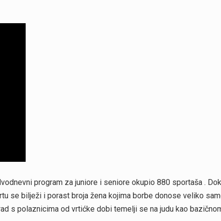
z dvodnevni program za juniore i seniore okupio 880 sportaša . Dok
tu se bilježi i porast broja žena kojima borbe donose veliko sam
rad s polaznicima od vrtićke dobi temelji se na judu kao bazičnom 