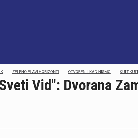
NK
ZELENO PLAVI HORIZONTI
OTVORENI I KAD NISMO
KULT KUL
"Sveti Vid": Dvorana Za