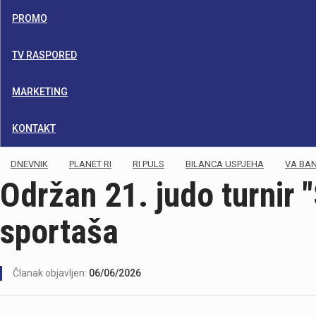
PROMO
TV RASPORED
MARKETING
KONTAKT
DNEVNIK
PLANET RI
RI PULS
BILANCA USPJEHA
VA BA
Održan 21. judo turnir 
sportaša
Članak objavljen:
06/06/2026