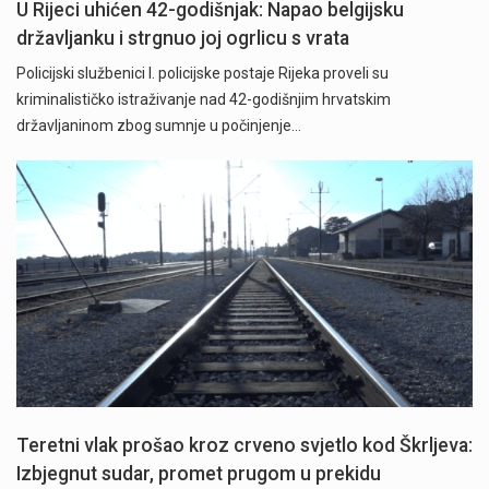
U Rijeci uhićen 42-godišnjak: Napao belgijsku
državljanku i strgnuo joj ogrlicu s vrata
Policijski službenici I. policijske postaje Rijeka proveli su
kriminalističko istraživanje nad 42-godišnjim hrvatskim
državljaninom zbog sumnje u počinjenje…
Teretni vlak prošao kroz crveno svjetlo kod Škrljeva:
Izbjegnut sudar, promet prugom u prekidu