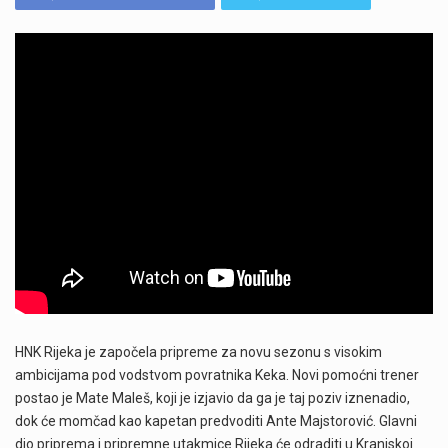
HNK Rijeka je započela pripreme za novu sezonu s visokim
ambicijama pod vodstvom povratnika Keka. Novi pomoćni trener
postao je Mate Maleš, koji je izjavio da ga je taj poziv iznenadio,
dok će momčad kao kapetan predvoditi Ante Majstorović. Glavni
dio priprema i pripremne utakmice Rijeka će odraditi u Kranjskoj