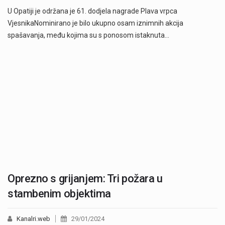
U Opatiji je održana je 61. dodjela nagrade Plava vrpca
VjesnikaNominirano je bilo ukupno osam iznimnih akcija
spašavanja, među kojima su s ponosom istaknuta…
Oprezno s grijanjem: Tri požara u
stambenim objektima
Kanalri.web
29/01/2024