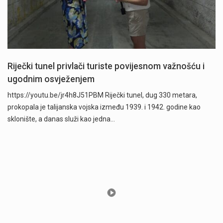
Riječki tunel privlači turiste povijesnom važnošću i
ugodnim osvježenjem
https://youtu.be/jr4h8J51PBM Riječki tunel, dug 330 metara,
prokopala je talijanska vojska između 1939. i 1942. godine kao
sklonište, a danas služi kao jedna…