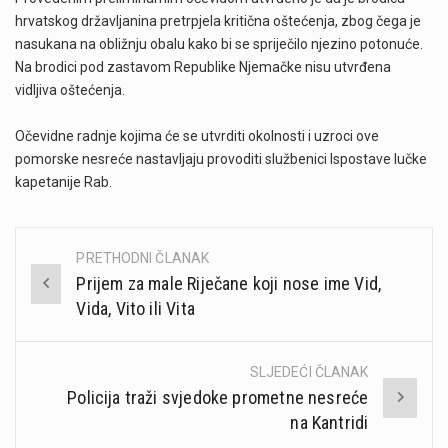
hrvatskog državljanina pretrpjela kritična oštećenja, zbog čega je
nasukana na obližnju obalu kako bi se spriječilo njezino potonuće.
Na brodici pod zastavom Republike Njemačke nisu utvrđena
vidljiva oštećenja.
Očevidne radnje kojima će se utvrditi okolnosti i uzroci ove
pomorske nesreće nastavljaju provoditi službenici Ispostave lučke
kapetanije Rab.
PRETHODNI ČLANAK
Post
Prijem za male Riječane koji nose ime Vid,
navigation
Vida, Vito ili Vita
SLJEDEĆI ČLANAK
Policija traži svjedoke prometne nesreće
na Kantridi