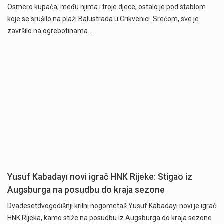
Osmero kupača, među njima i troje djece, ostalo je pod stablom
koje se srušilo na plaži Balustrada u Crikvenici. Srećom, sve je
završilo na ogrebotinama.…
Yusuf Kabadayı novi igrač HNK Rijeke: Stigao iz
Augsburga na posudbu do kraja sezone
Dvadesetdvogodišnji krilni nogometaš Yusuf Kabadayı novi je igrač
HNK Rijeka, kamo stiže na posudbu iz Augsburga do kraja sezone