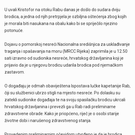
U uvali Kristofor na otoku Rabu danas je došlo do sudara dviju
brodica, a jedna od njih pretrpjela je ozbiljna oštećenja zbog kojih
je morala biti nasukana na obalu kako bi se spriječilo njezino
potonuće.
Dojavu o pomorskoj nesreći Nacionalna središnjica za usklađivanje
traganja i spašavanja na moru (MRCC Rijeka) zaprimila je u 12.50
sati izravno od sudionika nesreće, hrvatskog državljanina koji je
prijavio da je u njegovu brodicu udarila brodica pod njemačkom
zastavom.
O događaju je odmah obaviještena Ispostava lučke kapetanije Rab,
čiji su službenici ubrzo stigli na mjesto nesreće. Po dolasku su
zatekli sudionike događaja te na svoju spasilačku brodicu ukrcali
hrvatskog državljanina i prevezli ga u Rab radi preliminarne
zdravstvene obrade. Kako je priopćeno, riječ je o osobi starije
životne dobi i narušenog zdravstvenog stanja.
Provedenim preliminarnim očevidom utvrđeno je da je brodica