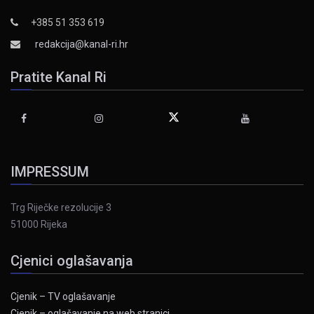
+385 51 353 619
redakcija@kanal-ri.hr
Pratite Kanal Ri
IMPRESSUM
Trg Riječke rezolucije 3
51000 Rijeka
Cjenici oglašavanja
Cjenik – TV oglašavanje
Cjenik – oglašavanje na web stranici