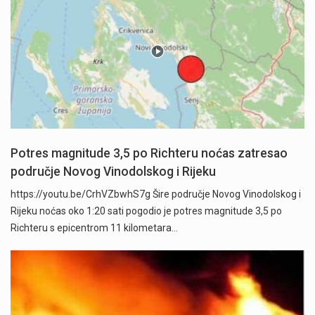
Potres magnitude 3,5 po Richteru noćas zatresao
područje Novog Vinodolskog i Rijeku
https://youtu.be/CrhVZbwhS7g Šire područje Novog Vinodolskog i
Rijeku noćas oko 1:20 sati pogodio je potres magnitude 3,5 po
Richteru s epicentrom 11 kilometara…