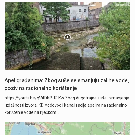
Apel građanima: Zbog suše se smanjuju zalihe vode,
poziv na racionalno korištenje
https://youtu.be/qV4DNBJPlKw Zbog dugotrajne suše i smanjenja
izdašnosti izvora, KD Vodovod i kanalizacija apelira na racionalno
korištenje vode na riječkom…