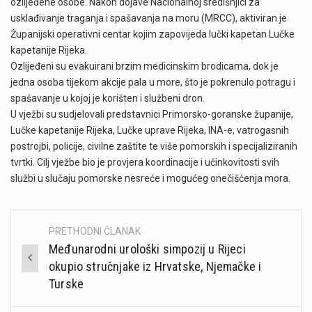
ozlijeđene osobe. Nakon dojave Nacionalnoj središnjici za
usklađivanje traganja i spašavanja na moru (MRCC), aktiviran je
Županijski operativni centar kojim zapovijeda lučki kapetan Lučke
kapetanije Rijeka.
Ozlijeđeni su evakuirani brzim medicinskim brodicama, dok je
jedna osoba tijekom akcije pala u more, što je pokrenulo potragu i
spašavanje u kojoj je korišten i službeni dron.
U vježbi su sudjelovali predstavnici Primorsko-goranske županije,
Lučke kapetanije Rijeka, Lučke uprave Rijeka, INA-e, vatrogasnih
postrojbi, policije, civilne zaštite te više pomorskih i specijaliziranih
tvrtki. Cilj vježbe bio je provjera koordinacije i učinkovitosti svih
službi u slučaju pomorske nesreće i mogućeg onečišćenja mora.
PRETHODNI ČLANAK
Post
Međunarodni urološki simpozij u Rijeci
navigation
okupio stručnjake iz Hrvatske, Njemačke i
Turske