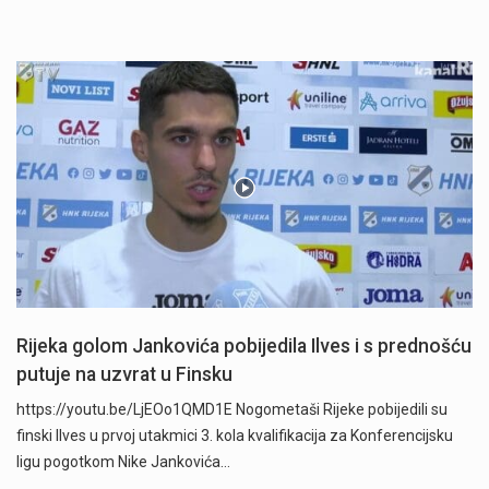
Rijeka golom Jankovića pobijedila Ilves i s prednošću
putuje na uzvrat u Finsku
https://youtu.be/LjEOo1QMD1E Nogometaši Rijeke pobijedili su
finski Ilves u prvoj utakmici 3. kola kvalifikacija za Konferencijsku
ligu pogotkom Nike Jankovića…