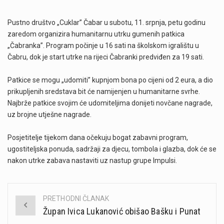
Pustno društvo „Cuklar” Čabar u subotu, 11. srpnja, petu godinu
zaredom organizira humanitarnu utrku gumenih patkica
„Čabranka”. Program počinje u 16 sati na školskom igralištu u
Čabru, dok je start utrke na rijeci Čabranki predviđen za 19 sati.
Patkice se mogu „udomiti” kupnjom bona po cijeni od 2 eura, a dio
prikupljenih sredstava bit će namijenjen u humanitarne svrhe.
Najbrže patkice svojim će udomiteljima donijeti novčane nagrade,
uz brojne utješne nagrade.
Posjetitelje tijekom dana očekuju bogat zabavni program,
ugostiteljska ponuda, sadržaji za djecu, tombola i glazba, dok će se
nakon utrke zabava nastaviti uz nastup grupe Impulsi.
PRETHODNI ČLANAK
Post
Župan Ivica Lukanović obišao Bašku i Punat
navigation