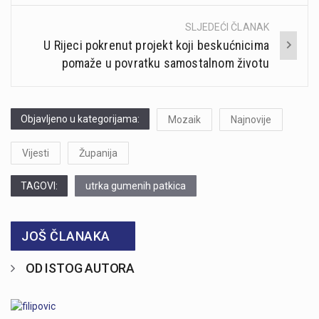
SLJEDEĆI ČLANAK
U Rijeci pokrenut projekt koji beskućnicima
pomaže u povratku samostalnom životu
Objavljeno u kategorijama:
Mozaik
Najnovije
Vijesti
Županija
TAGOVI:
utrka gumenih patkica
JOŠ ČLANAKA
OD ISTOG AUTORA