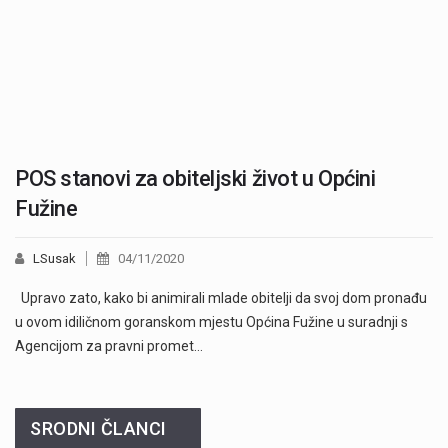
POS stanovi za obiteljski život u Općini
Fužine
LSusak
04/11/2020
Upravo zato, kako bi animirali mlade obitelji da svoj dom pronađu
u ovom idiličnom goranskom mjestu Općina Fužine u suradnji s
Agencijom za pravni promet…
SRODNI ČLANCI