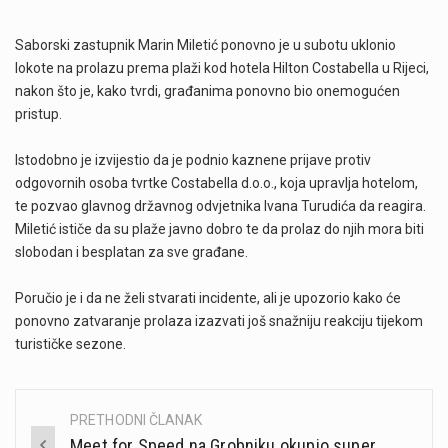
Saborski zastupnik Marin Miletić ponovno je u subotu uklonio
lokote na prolazu prema plaži kod hotela Hilton Costabella u Rijeci,
nakon što je, kako tvrdi, građanima ponovno bio onemogućen
pristup.
Istodobno je izvijestio da je podnio kaznene prijave protiv
odgovornih osoba tvrtke Costabella d.o.o., koja upravlja hotelom,
te pozvao glavnog državnog odvjetnika Ivana Turudića da reagira.
Miletić ističe da su plaže javno dobro te da prolaz do njih mora biti
slobodan i besplatan za sve građane.
Poručio je i da ne želi stvarati incidente, ali je upozorio kako će
ponovno zatvaranje prolaza izazvati još snažniju reakciju tijekom
turističke sezone.
PRETHODNI ČLANAK
Post
Meet for Speed na Grobniku okupio super