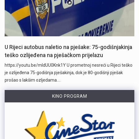
U Rijeci autobus naletio na pješake: 75-godišnjakinja
teško ozlijeđena na pješačkom prijelazu
https://youtu.be/mldUU0Knk1Y U prometnoj nesreći u Rijeci teško
je ozlijeđena 75-godišnja pješakinja, dok je 80-godišnji pješak
prošao s lakšim ozljedama.…
KINO PROGRAM