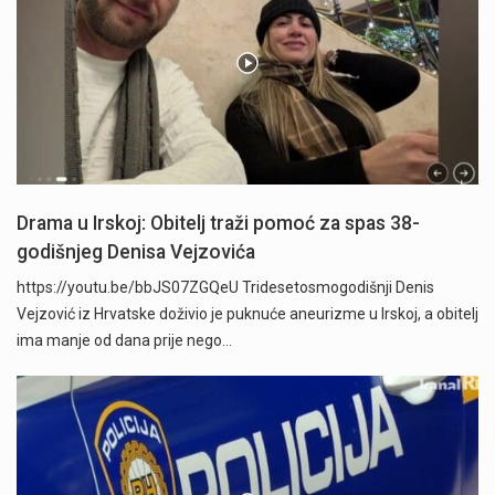
Drama u Irskoj: Obitelj traži pomoć za spas 38-
godišnjeg Denisa Vejzovića
https://youtu.be/bbJS07ZGQeU Tridesetosmogodišnji Denis
Vejzović iz Hrvatske doživio je puknuće aneurizme u Irskoj, a obitelj
ima manje od dana prije nego…