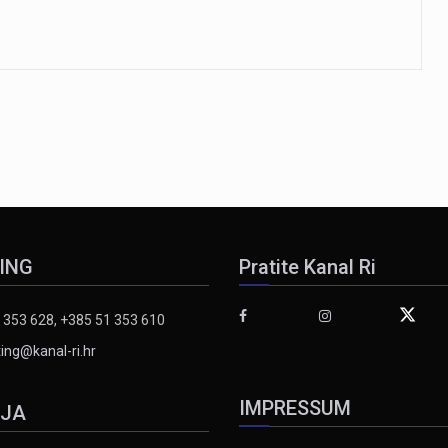
ING
Pratite Kanal Ri
 353 628, +385 51 353 610
ing@kanal-ri.hr
IMPRESSUM
IJA