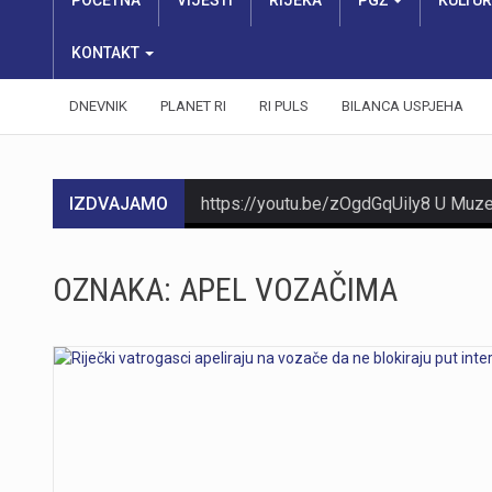
POČETNA
VIJESTI
RIJEKA
PGŽ
KULTU
KONTAKT
DNEVNIK
PLANET RI
RI PULS
BILANCA USPJEHA
IZDVAJAMO
https://youtu.be/mDR29ffvagE
OZNAKA:
APEL VOZAČIMA
https://youtu.be/t_-9LE0PJjw