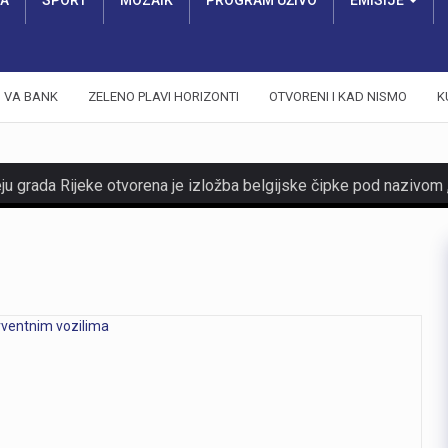
RA
SPORT
MOZAIK
PROGRAM UŽIVO
EMISIJE
VA BANK
ZELENO PLAVI HORIZONTI
OTVORENI I KAD NISMO
K