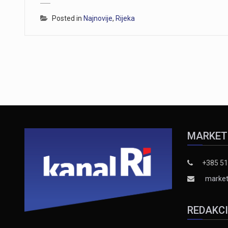
Posted in
Najnovije
,
Rijeka
MARKET
+385 51
market
REDAKC