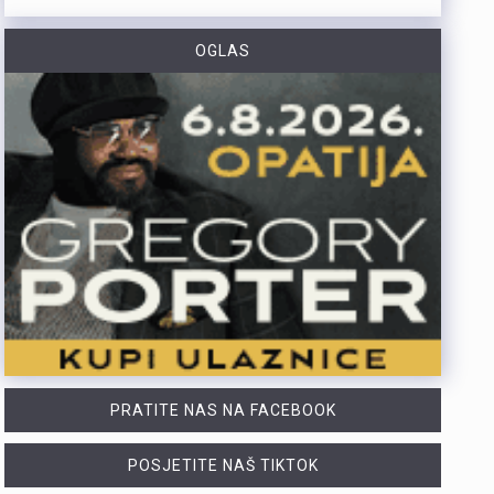
Otvorene su prijave za šesto izdanje amaterskog stolnoteniskog turnira Pajol Open. Turnir zajednički organiziraju Pajol Beach Bar i Distune Promotion. I ove se godine igra za projekt PingPongParkinson®. To je inicijativa namijenjena osobama oboljelima od Parkinsonove bolesti. Projekt je u New Yorku pokrenuo riječki glazbenik svjetskoga glasa Nenad Bach. Njemu je bolest dijagnosticirana, a nakon redovitog igranja stolnog tenisa primijetio je značajna poboljšanja. Danas u svijetu postoji više od 400 klubova u 30 zemalja. Održavaju se nacionalna i svjetska prvenstva. Sav prihod od kotizacija iznosi 10 eura. Novac je namijenjen za PingPongParkinson® Rijeka. Klub pomaže poboljšanju kvalitete života oboljelih osoba. Turnir je namijenjen isključivo amaterima. Profesionalni igrači i aktivni natjecatelji u klubovima ili ligama ne mogu sudjelovati. Prijaviti se mogu punoljetne osobe (od 18 godina) i strani državljani. Prijave traju do ponedjeljka, 17. kolovoza u 18 sati. Za prijavu je potrebno navesti: Ime i prezime Kontakt mobitel Naziv tima (obavezno samo za parove) Turnir se igra u pojedinačnoj i konkurenciji parova (maksimalno jedna prijava po osobi u obje kategorije), a format (kup ili skupine) ovisit će o broju sudionika. Kvalifikacije: Četvrtak, 20. kolovoza 2026. Završnica: Petak, 21. kolovoza 2026. (od 1. do 4. mjesta)U slučaju lošeg vremena (kiša/vjetar) turnir se…
OGLAS
Nakon kratke pauze, Klub Palach ovoga tjedna donosi tri dana ljetnog programa. Posjetitelje očekuju raznovrsni sadržaji – od kviza općeg znanja i društvenih igara do glazbenih slušaonica te akustičnih izvedbi poznatih rock i metal hitova. Program započinje u četvrtak, 6. kolovoza, u 20 sati prvim izdanjem KRiP-ova kviza općeg znanja. Tijekom kolovoza KRiP će svakog četvrtka u Palachu pripremati dinamične kvizove s osamdesetak pitanja. Kvizovi traju približno dva sata i namijenjeni su kako iskusnim igračima, tako i potpunim početnicima. Prijave su obvezne putem obrasca jer je broj mjesta ograničen. Ekipe mogu imati najviše pet članova, a kotizacija iznosi 10 eura po ekipi, neovisno o broju igrača. Za najuspješnije natjecatelje osiguran je nagradni fond koji uključuje i tekuće nagrade.Istoga dana od 20 sati pa sve do zatvaranja kluba na rasporedu je Indie slušaona. Glazbeni program posvećen je indie zvuku, održava se na terasi Palacha, a ulaz je besplatan. U petak, 7. kolovoza, s početkom u 20 sati održat će se peto izdanje popularne igre "Grad-država". Natjecanje testira brzinu, znanje i snalažljivost posjetitelja. Sudjelovati mogu timovi od jedne do tri osobe, prijave se vrše putem obrasca, dok kotizacija iznosi 5 eura po timu. Nakon završetka natjecateljskog dijela, večer se nastavlja uz Ska…
https://youtu.be/0nSUyQ1tcGw Policijski službenici Policijske postaje Crikvenica spriječili su krijumčarenje stranih državljana koji su nezakonito ušli u Republiku Hrvatsku.Zaustavili su osobno vozilo njemačkih registarskih oznaka kojim je upravljao 61-godišnji njemački državljanin, a koji je strane državljane prevozio do dogovorenog odredišta.Nakon dovršenog kriminalističkog istraživanja, osumnjičeni je uz kaznenu prijavu predan pritvorskom nadzorniku, dok se prema strancima postupa sukladno Zakonu o strancima.
https://youtu.be/k6EMi82gXCo Na putu prema Baški na otoku Krku nalazi se jedan od većih zip lineova u Hrvatskoj, s ukupno osam linija ukupne dužine 2.400 metara. Posjetiteljima nudi avanturu koja traje više od sat i pol, uz brzine do 80 km/h, maksimalnu visinu od 55 metara te najdužu pojedinačnu liniju od 700 metara. Atrakciju posjećuju sve generacije, a službeno je namijenjena osobama od 6 do 76 godina, iako je najstariji gost imao 82 godine. Svi posjetitelji prije spusta prolaze kratku obuku i provjeru opreme. Više u videoprilogu:
PRATITE NAS NA FACEBOOK
POSJETITE NAŠ TIKTOK