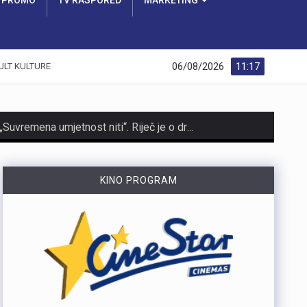
PROMO
TV RASPORED
MARKETING
06/08/2026
11:17
ULT KULTURE
https://youtu.be/zOgdGqUily8 U Muzeju grada Rijeke otvorena je izložba belgijske čipke pod nazivom „Suvremena umjetnost niti“. Riječ je o drugoj suradnji s Veleposlanstvom Kraljevine Belgije te udrugama „Artofil“ i „Living Lace“. Izložba okuplja radove 120 sudionika koji su čipku izrađivali na suvremen način, koristeći materijale poput keramike, čelika i stakla. Belgija je poznata kao kolijevka tradicionalne čipke na batiće, a izložba je povezana s poviješću same Palače šećera. Svi zainteresirani izložbu mogu pogledati do 6. rujna. Više u videoprilogu:
KINO PROGRAM
https://youtu.be/OT6Ne0UuW2Y Slovenski nogometaš Igor Vekić novo je pojačanje HNK Rijeka. Vratar koji je u karijeri nastupao za slovenski Bravo, portugalski Paços de Ferreira i danski Vejle potpisao je s riječkim klubom ugovor na dvije godine, uz mogućnost produljenja na još jednu godinu. Vekić već ima poveznicu s Rijekom jer je bio dio slovenske reprezentacije u vrijeme kada je izbornik bio Matjaž Kek. Više u videopprilogu:
https://youtu.be/YVbmHv3gA5o U sklopu obilježavanja Dana pobjede i domovinske zahvalnosti te Dana hrvatskih branitelja, na Gatu Karoline Riječke u Rijeci građanima su za razgledavanje otvoreni službeni brodovi državnih tijela. Posjetitelji su mogli obići policijski brod „Marino Jakominić“ i novi carinski brod „Šibenik“ te izbliza upoznati rad posada i tehnologiju na plovilima. Iako je brod Lučke kapetanije bio u luci, nije bio otvoren za razgledavanje, dok najavljeni brod Hrvatske ratne mornarice ove godine nije stigao u Rijeku. Više u videoprilogu:
https://youtu.be/g3PZHf8Z8yM Deseti put održana je manifestacija „Oluja na Kvarneru“ na Krčkom mostu, gdje su 222 baklje upaljene u čast poginulim braniteljima Primorsko-goranske županije. Uz sudjelovanje brojnih posjetitelja i navijačkih udruga, događaj je prenio poruku trajnog sjećanja na branitelje koji su dali život za slobodu.Na Krčkom mostu održana je deseta po redu manifestacija „Oluja na Kvarneru“ u spomen na 222 poginula branitelja s područja Primorsko-goranske županije. Svaka od 222 baklje simbolizirala je ime, uspomenu i zahvalnost na poginule u Domovinskom ratu. Više u videoprilogu: