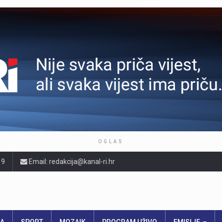
OGLAS
19
Email: redakcija@kanal-ri.hr