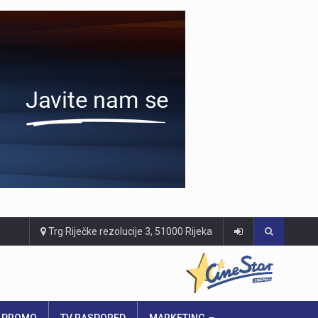
Trg Riječke rezolucije 3, 51000 Rijeka