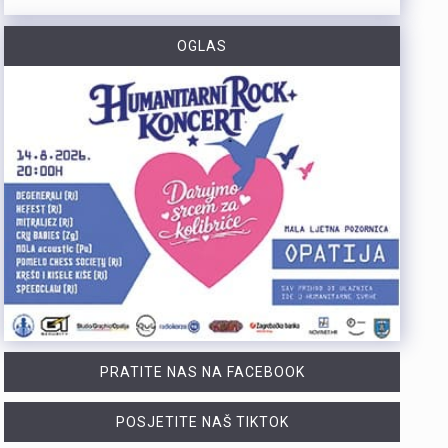
https://youtu.be/TrD_YDDOMIw Nogometaši Rijeke večeras u 20 sati i 45 minuta na stadionu Rujevica igraju utakmicu trećeg kola kvalifikacija za Konferencijsku ligu protiv finskog Ilvesa. Trener Matjaž Kek i igrač Branko Pavić naglašavaju kako u Europi nema mjesta za prosječnost te da ih očekuje teška utakmica protiv suparnika koji se dobro brani i kvalitetno izlazi u tranziciju. Cilj Rijeke je ostvariti što veću rezultatsku razliku u susretu koji traje najmanje 180 minuta. Više u videoprilogu:
OGLAS
Zbog dugotrajnog sušnog razdoblja i nepovoljnih hidroloških prilika na riječkom području, Grad Rijeka i Komunalno društvo Vodovod i kanalizacija uputili su apel javnosti. Građani, gospodarstvo, turistički sektor i svi ostali korisnici pozivaju se na odgovorno i racionalno korištenje vode. Vodoopskrba je u ovom trenutku stabilna te su osigurane dostatne količine zdravstveno ispravne vode za ljudsku potrošnju. Međutim, raspoložive zalihe vode postupno se smanjuju, dok je vodoopskrbni sustav izložen povećanom opterećenju. Iz tog se razloga preventivno poziva na dobrovoljnu štednju kako bi se očuvala stabilnost sustava tijekom ostatka ljeta. Ovogodišnje hidrološke prilike znatno su nepovoljnije od uobičajenih. Nakon obilnog početka godine uslijedili su izrazito sušni proljetni mjeseci. Količina oborina tijekom svibnja, lipnja i srpnja nije bila dovoljna za značajnije obnavljanje podzemnih vodnih zaliha, zbog čega se riječki vodoopskrbni sustav dulje nego inače oslanja na crpljenje vode iz priobalnih izvorišta. Unatoč nepovoljnim prilikama, razloga za zabrinutost nema. Trenutačno nema potrebe za uvođenjem ograničenja korištenja vode niti za redukcijama u vodoopskrbi. Ipak, nastavak sušnog razdoblja i najave iznadprosječno visokih temperatura zahtijevaju odgovorno upravljanje raspoloživim vodnim resursima. Preporuke za korisnike Cilj izdanih preporuka je smanjiti ukupnu dnevnu potrošnju vode za 10 do 15 posto, što se može ostvariti jednostavnim promjenama svakodnevnih navika. ne zalijevaju…
Turistička zajednica Kvarnera pokrenula je novi video serijal pod nazivom Nona Chef. Projekt se temelji na receptima koji se prenose generacijama. Nastali su od lokalnih namirnica iz mora, s otoka, iz gorja i vrtova. Cilj projekta je očuvanje kvarnerske gastronomske baštine. Recepti trebaju ostati dio svakodnevice novih generacija. Serijal upoznaje gledatelje s autentičnim kvarnerskim nonama. Prikazuje njihove obiteljske recepte i priče. Uz recepte, video susreti donose mirise domaće kuhinje. Važan dio serijala čine i lokalni dijalekti. Epizode donose izvorne izraze, sjećanja i životne priče. Svaka nova epizoda predstavlja novi recept i novo lice Kvarnera. Godina Europske regije gastronomije bila je povod za projekt. "Nadamo se da će naše none – i poneki nono - mnogima biti najljepši poziv da posjete Kvarner i upoznaju ga kroz njegove okuse", izjavila je Marijana Kalčić. Direktorica TZ Kvarnera ističe važnost ove priče. Projekt dočarava običaje i način života regije. Najave na društvenim mrežama već imaju pozitivne komentare. Publika time pokazuje da cijeni autentične priče.Serijal se može pratiti na digitalnim kanalima TZ Kvarnera. Prvi video i najava dostupni su na Instagram profilu. Poveznice na najavu serijala Nona Chef i na prvi video: https://www.instagram.com/p/DbsDD-KsUCJ/
U razdoblju od 1. do 5. kolovoza na području Policijske uprave primorsko-goranske zabilježeno je devet provalnih krađa u domove, od kojih su tri ostale u pokušaju. Kaznena djela počinjena su u centru Rijeke, na Trsatu, na području općine Čavle te na otocima Rabu i Krku. Nepoznati počinitelji su iz stambenih objekata otuđili novac, nakit i satove. Ukupna materijalna šteta procjenjuje se na više desetaka tisuća eura. Policijski službenici intenzivno tragaju za počiniteljima i otuđenim predmetima, a građanima donosimo službene savjete za zaštitu domova. Mehanička i tehnička zaštita Kvalitetna stolarija i brave: Ugradite protuprovalna vrata s kvalitetnim cilindrom i višestrukim zaključavanjem. Postavite dodatne zasune na prozore i balkonska vrata. Rasvjeta na senzor: Postavite senzorsku vanjsku rasvjetu ispred ulaza, u dvorištu i na balkonima jer provalnici izbjegavaju osvijetljena mjesta. Alarm i videonadzor: Vidljivo postavljene kamere i naljepnice upozorenja o alarmu djeluju kao snažan odvraćajući faktor. Svakodnevne navike Uvijek zaključavajte vrata: Zaključajte ulazna vrata i zatvorite prozore čak i kada odlazite na samo nekoliko minuta. Bez skrivenih ključeva: Nikada ne ostavljajte ključeve ispod otirača, u teglama za cvijeće ili iznad vrata. Provjera identiteta: Ne otvarajte vrata nepoznatim osobama dok ne utvrdite tko su Savjeti za dulja izbivanja i putovanja Stvorite privid prisutnosti: Zamolite…
PRATITE NAS NA FACEBOOK
POSJETITE NAŠ TIKTOK