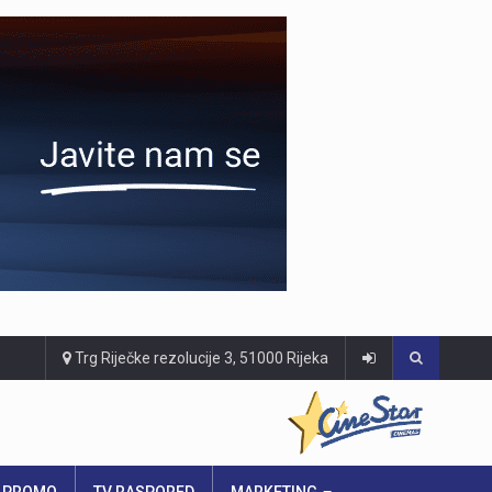
Trg Riječke rezolucije 3, 51000 Rijeka