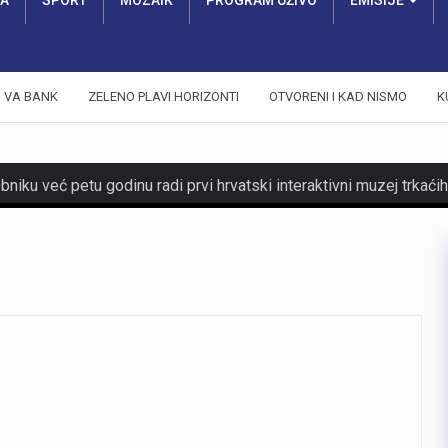
RA
SPORT
MOZAIK
PROGRAM UŽIVO
EMISIJE
VA BANK
ZELENO PLAVI HORIZONTI
OTVORENI I KAD NISMO
K