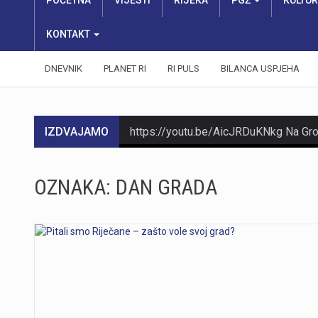
POČETNA
VIJESTI
RIJEKA
PGŽ
KULTU
KONTAKT
DNEVNIK
PLANET RI
RI PULS
BILANCA USPJEHA
IZDVAJAMO
OZNAKA:
DAN GRADA
https://youtu.be/Ms7A82drFtA