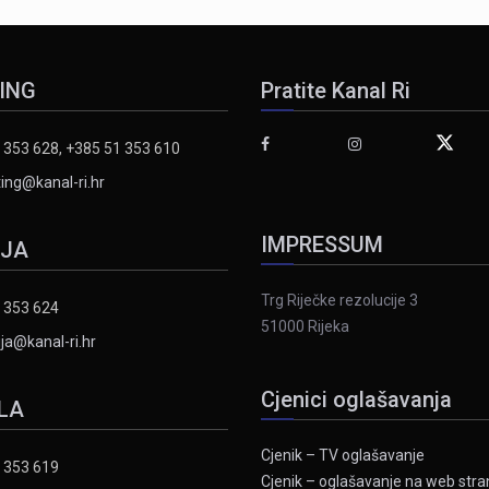
ING
Pratite Kanal Ri
 353 628, +385 51 353 610
ing@kanal-ri.hr
IMPRESSUM
IJA
Trg Riječke rezolucije 3
 353 624
51000 Rijeka
ja@kanal-ri.hr
Cjenici oglašavanja
LA
Cjenik – TV oglašavanje
 353 619
Cjenik – oglašavanje na web stran