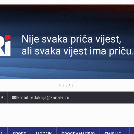
OGLAS
19
Email: redakcija@kanal-ri.hr