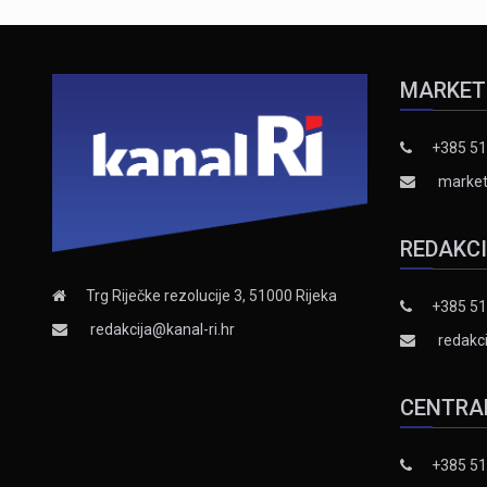
MARKET
+385 51
market
REDAKC
Trg Riječke rezolucije 3, 51000 Rijeka
+385 51
redakcija@kanal-ri.hr
redakci
CENTRA
+385 51