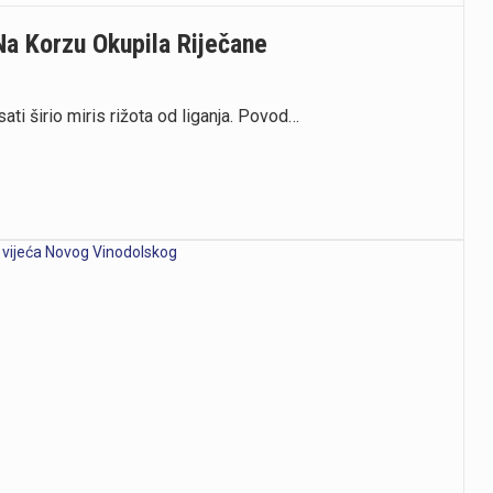
Na Korzu Okupila Riječane
sati širio miris rižota od liganja. Povod…