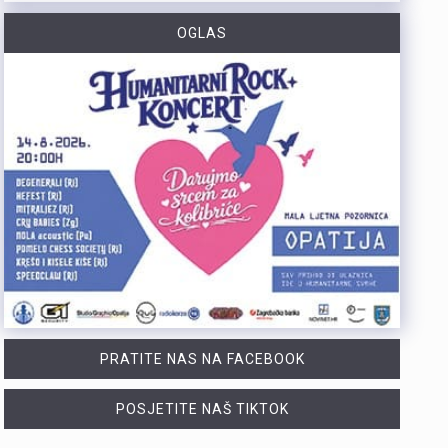
Tijekom posljednja dva dana na širem matuljskom području i otoku Krku izbila su dva požara u kojima je nastala materijalna šteta, dok je u jednom slučaju jedna osoba ozlijeđena. Policijski službenici su u suradnji s protupožarnim inspektorom obavili očevide kojima su utvrđeni uzroci nastanka ovih požara. Požar na širem matuljskom području izbio je 5. kolovoza oko 21:30 sati u pomoćnom objektu kuće, a ugasili su ga vatrogasci Javne vatrogasne postrojbe (JVP) Opatija. Očevidom je utvrđeno da je uzrok požara tehničke naravi, točnije kvar na električnim instalacijama u predjelu krovišta. U požaru je izgorio gornji dio pomoćnog objekta zajedno s krovištem, a materijalna šteta procjenjuje se na više desetaka tisuća eura. Drugi požar izbio je 6. kolovoza oko 4:20 sati u obiteljskoj kući na otoku Krku. Na intervenciju su izašli vatrogasci JVP Krk, a u požaru je ozlijeđena 50-godišnjakinja. Očevidom je utvrđeno da je do požara najvjerojatnije došlo uslijed curenja plina zbog tehničkog kvara na spoju crijeva i plinske boce. Plinska smjesa u prostoru kuhinje zapalila se nakon što je prilikom paljenja svjetla došlo do stvaranja iskre. Nakon obavljenih očevida, policija poziva građane da redovito pregledavaju i održavaju električne i plinske instalacije te plinske uređaje. Također se savjetuje da se svi…
OGLAS
Posade policijskih plovila Postaje pomorske policije u proteklih su tjedan dana evidentirale 61 prekršaj nedozvoljenog glisiranja. Svi utvrđeni prekršaji odnosili su se na glisiranje na udaljenosti manjoj od 300 metara od obale. Prekršaji su zabilježeni u akvatoriju otoka Krka, Raba i Cresa te na području Kraljevice. Zbog počinjenih prekršaja policija je sankcionirala državljane 12 različitih zemalja. Među njima je najviše državljana Slovenije i Njemačke, po 15 iz svake države. Kazne su izrečene i za devet državljana Austrije, šest državljana Italije, pet državljana Hrvatske te četiri državljana Mađarske. Sankcionirana su i po dva državljana Slovačke, kao i po jedan državljanin iz Rumunjske, Belgije, Poljske, Srbije i Češke. Svim počiniteljima izrečene su novčane kazne sukladno odredbama Pomorskog zakonika. Policijski službenici pomorske policije nastavit će provoditi pojačane nadzore na moru kako bi se povećala sigurnost svih sudionika u pomorskom prometu. Ujedno se pozivaju svi nautičari da se strogo pridržavaju propisa i vode računa o sigurnosti kupača i drugih osoba na moru, s posebnim naglaskom na zabranu glisiranja na udaljenosti manjoj od 300 metara od obale.
U subotu, 8. kolovoza, Fužine će postati središte susreta folklorne baštine, tradicijskih zanata i običaja iz Hrvatske i inozemstva. S početkom u 12 sati, centar Fužina, pozornica i prostor ispod brane jezera Bajer ugostit će 4. Međunarodni festival folklora i 2. Festival starih zanata. Ove dvije manifestacije kroz nastupe folklornih skupina, demonstracije tradicijskih vještina, radionice, predavanja, domaće proizvode i gastronomske sadržaje predstavljaju bogatstvo kulturne baštine. Ulaz na manifestaciju u potpunosti je besplatan, kao i sudjelovanje u svim radionicama, predavanju, dječjem programu i folklornim nastupima. Program započinje u podne nastupom grupe Dar Mar, nakon čega slijede prve demonstracije starih zanata i tradicijskih vještina koje će se odvijati tijekom cijelog dana kao jedan od središnjih dijelova manifestacije. Posjetitelje očekuje bogat izbor radionica u kojima mogu upoznati stare obrte i okušati se u tradicijskim tehnikama. Zlatko Pochobradsky iz Domaće radinosti iz Gerova predstavit će izradu unikatnih drvenih predmeta inspiriranih prirodom Gorskog kotara, dok će Ribolovna udruga Bajer Fužine demonstrirati sportski ribolov. Bojan Marđetko vodit će radionicu izrade potkovica za sreću, Antun Štimac iz Crnog Luga prezentirat će izradu šindre, odnosno specifičnog načina pokrivanja goranskih krovova drvom, a Stela Gržinić iz obrta LEBJOR prikazat će glodanje zdjele od masline. U poslijepodnevnim satima program se…
PRATITE NAS NA FACEBOOK
POSJETITE NAŠ TIKTOK