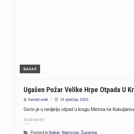
https://youtu.be/T5evucKJLOw
BAKAR
Ugašen Požar Velike Hrpe Otpada U K
Kanalri.web
13 siječnja, 2025
Gorio je u nedjelju otpad u krugu Metisa na Kukuljano
READ MORE
Posted in
Bakar
,
Najnovije
,
Županija