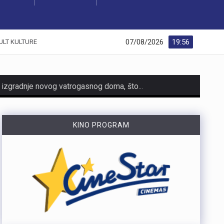
07/08/2026
19:56
ULT KULTURE
https://youtu.be/dUeukmccp5w U gospodarskoj zoni Volnik pokraj Cresa svečano je obilježen početak izgradnje novog vatrogasnog doma, što predstavlja jedan od najvažnijih infrastrukturnih projekata za tamošnje vatrogastvo. Umjesto kamena temeljca, u temelje je položena kutija s vatrogasnom sjekiricom, mlaznicom i drugim predmetima, a događaju su prisustvovali gradonačelnik Cresa Marin Gregorović te dužnosnici i članovi vatrogasnih društava. Više u videoprilogu:
https://youtu.be/MxppqkGISgM U umjetničkom paviljonu Juraj Šporer u Opatiji otvorena je izložba Pop arta pred gotovo 800 posjetitelja, nakon čega je održano i stručno vodstvo. Djela dolaze iz jedne od najvećih privatnih zbirki u Austriji koju su 1960-ih pokrenuli Peter Infeld i njegova majka, a uključuje i radove Andyja Warhola. Izložba ostaje otvorena do 27. rujna i može se razgledati svakim danom od 10 do 22 sata. Više u videoprilogu:
KINO PROGRAM
https://youtu.be/LjEOo1QMD1E Nogometaši Rijeke pobijedili su finski Ilves u prvoj utakmici 3. kola kvalifikacija za Konferencijsku ligu pogotkom Nike Jankovića u 16. minuti. Unatoč minimalnoj prednosti s kojom putuju na uzvrat, trener Matjaž Kek izrazio je zabrinutost zbog manjka realizacije i nervoze u igri. Uzvratna utakmica igra se u Finskoj u četvrtak, 13. kolovoza s početkom u 18 sati. Više u videoprilogu:
https://youtu.be/qV4DNBJPlKw Zbog dugotrajne suše i smanjenja izdašnosti izvora, KD Vodovod i kanalizacija apelira na racionalno korištenje vode na riječkom području, iako su trenutne zalihe dostatne i nema potrebe za redukcijama. Cilj preporučenih mjera, koje uključuju zabranu zalijevanja travnjaka i pranja automobila, jest smanjenje dnevne potrošnje za 10 do 15 posto. Više u videoprilogu:
https://youtu.be/CrhVZbwhS7g Šire područje Novog Vinodolskog i Rijeku noćas oko 1:20 sati pogodio je potres magnitude 3,5 po Richteru s epicentrom 11 kilometara jugoistočno od Novog Vinodolskog. Budući da se Primorsko-goranska županija nalazi na nizu aktivnih rasjeda, ovakvi potresi nisu neuobičajeni, a stručnjaci procjenuju da maksimalna magnituda na riječkom i primorskom području može iznositi oko 6 po Richteru. Više u videoprilogu: