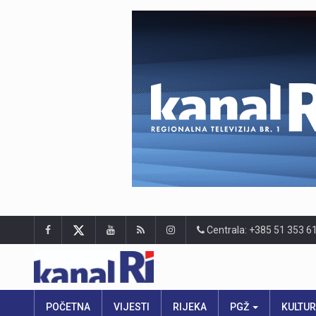
Centrala: +385 51 353 6
POČETNA
VIJESTI
RIJEKA
PGŽ
KULTU