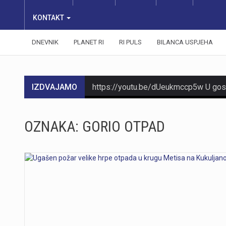
KONTAKT
DNEVNIK
PLANET RI
RI PULS
BILANCA USPJEHA
IZDVAJAMO
OZNAKA:
GORIO OTPAD
https://youtu.be/aILFsriI-vk