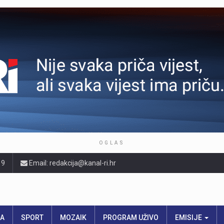
OGLAS
19
Email: redakcija@kanal-ri.hr
RA
SPORT
MOZAIK
PROGRAM UŽIVO
EMISIJE