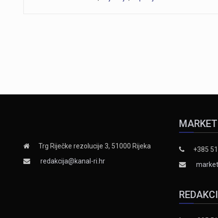
MARKET
Trg Riječke rezolucije 3, 51000 Rijeka
+385 51
redakcija@kanal-ri.hr
market
REDAKC