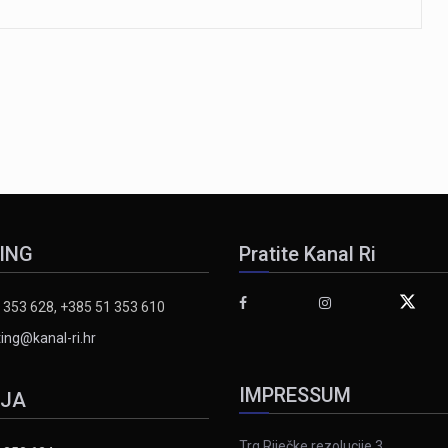
ING
Pratite Kanal Ri
 353 628, +385 51 353 610
ing@kanal-ri.hr
IMPRESSUM
IJA
Trg Riječke rezolucije 3