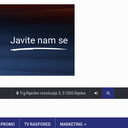
Trg Riječke rezolucije 3, 51000 Rijeka
PROMO
TV RASPORED
MARKETING