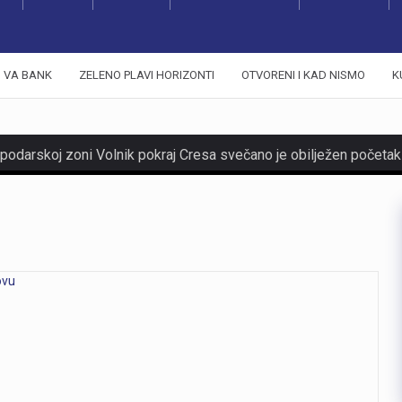
VA BANK
ZELENO PLAVI HORIZONTI
OTVORENI I KAD NISMO
K