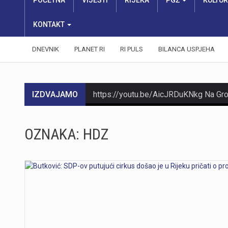
POČETNA
VIJESTI
RIJEKA
PGŽ
KULTU
KONTAKT
DNEVNIK
PLANET RI
RI PULS
BILANCA USPJEHA
IZDVAJAMO
OZNAKA:
HDZ
https://youtu.be/Ms7A82drFtA