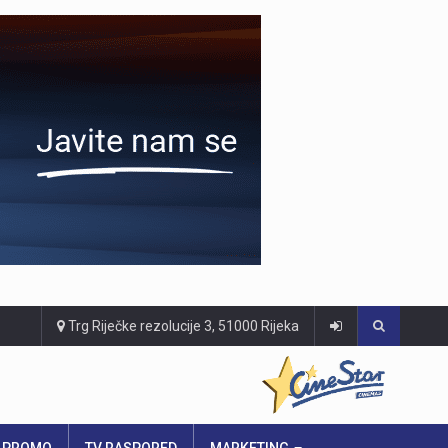
Trg Riječke rezolucije 3, 51000 Rijeka