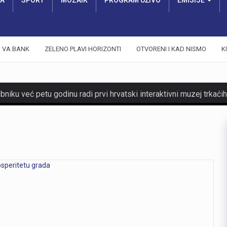
RA
SPORT
MOZAIK
PROGRAM UŽIVO
EMISIJE
VA BANK
ZELENO PLAVI HORIZONTI
OTVORENI I KAD NISMO
K