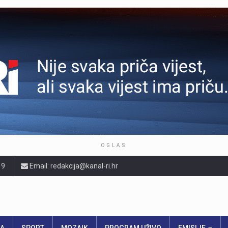
OGLAS
19
Email: redakcija@kanal-ri.hr