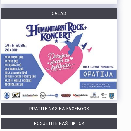
https://youtu.be/TrD_YDDOMIw Nogometaši Rijeke večeras u 20 sati i 45 minuta na stadionu Rujevica igraju utakmicu trećeg kola kvalifikacija za Konferencijsku ligu protiv finskog Ilvesa. Trener Matjaž Kek i igrač Branko Pavić naglašavaju kako u Europi nema mjesta za prosječnost te da ih očekuje teška utakmica protiv suparnika koji se dobro brani i kvalitetno izlazi u tranziciju. Cilj Rijeke je ostvariti što veću rezultatsku razliku u susretu koji traje najmanje 180 minuta. Više u videoprilogu:
OGLAS
Zbog dugotrajnog sušnog razdoblja i nepovoljnih hidroloških prilika na riječkom području, Grad Rijeka i Komunalno društvo Vodovod i kanalizacija uputili su apel javnosti. Građani, gospodarstvo, turistički sektor i svi ostali korisnici pozivaju se na odgovorno i racionalno korištenje vode. Vodoopskrba je u ovom trenutku stabilna te su osigurane dostatne količine zdravstveno ispravne vode za ljudsku potrošnju. Međutim, raspoložive zalihe vode postupno se smanjuju, dok je vodoopskrbni sustav izložen povećanom opterećenju. Iz tog se razloga preventivno poziva na dobrovoljnu štednju kako bi se očuvala stabilnost sustava tijekom ostatka ljeta. Ovogodišnje hidrološke prilike znatno su nepovoljnije od uobičajenih. Nakon obilnog početka godine uslijedili su izrazito sušni proljetni mjeseci. Količina oborina tijekom svibnja, lipnja i srpnja nije bila dovoljna za značajnije obnavljanje podzemnih vodnih zaliha, zbog čega se riječki vodoopskrbni sustav dulje nego inače oslanja na crpljenje vode iz priobalnih izvorišta. Unatoč nepovoljnim prilikama, razloga za zabrinutost nema. Trenutačno nema potrebe za uvođenjem ograničenja korištenja vode niti za redukcijama u vodoopskrbi. Ipak, nastavak sušnog razdoblja i najave iznadprosječno visokih temperatura zahtijevaju odgovorno upravljanje raspoloživim vodnim resursima. Preporuke za korisnike Cilj izdanih preporuka je smanjiti ukupnu dnevnu potrošnju vode za 10 do 15 posto, što se može ostvariti jednostavnim promjenama svakodnevnih navika. ne zalijevaju…
Turistička zajednica Kvarnera pokrenula je novi video serijal pod nazivom Nona Chef. Projekt se temelji na receptima koji se prenose generacijama. Nastali su od lokalnih namirnica iz mora, s otoka, iz gorja i vrtova. Cilj projekta je očuvanje kvarnerske gastronomske baštine. Recepti trebaju ostati dio svakodnevice novih generacija. Serijal upoznaje gledatelje s autentičnim kvarnerskim nonama. Prikazuje njihove obiteljske recepte i priče. Uz recepte, video susreti donose mirise domaće kuhinje. Važan dio serijala čine i lokalni dijalekti. Epizode donose izvorne izraze, sjećanja i životne priče. Svaka nova epizoda predstavlja novi recept i novo lice Kvarnera. Godina Europske regije gastronomije bila je povod za projekt. "Nadamo se da će naše none – i poneki nono - mnogima biti najljepši poziv da posjete Kvarner i upoznaju ga kroz njegove okuse", izjavila je Marijana Kalčić. Direktorica TZ Kvarnera ističe važnost ove priče. Projekt dočarava običaje i način života regije. Najave na društvenim mrežama već imaju pozitivne komentare. Publika time pokazuje da cijeni autentične priče.Serijal se može pratiti na digitalnim kanalima TZ Kvarnera. Prvi video i najava dostupni su na Instagram profilu. Poveznice na najavu serijala Nona Chef i na prvi video: https://www.instagram.com/p/DbsDD-KsUCJ/
U razdoblju od 1. do 5. kolovoza na području Policijske uprave primorsko-goranske zabilježeno je devet provalnih krađa u domove, od kojih su tri ostale u pokušaju. Kaznena djela počinjena su u centru Rijeke, na Trsatu, na području općine Čavle te na otocima Rabu i Krku. Nepoznati počinitelji su iz stambenih objekata otuđili novac, nakit i satove. Ukupna materijalna šteta procjenjuje se na više desetaka tisuća eura. Policijski službenici intenzivno tragaju za počiniteljima i otuđenim predmetima, a građanima donosimo službene savjete za zaštitu domova. Mehanička i tehnička zaštita Kvalitetna stolarija i brave: Ugradite protuprovalna vrata s kvalitetnim cilindrom i višestrukim zaključavanjem. Postavite dodatne zasune na prozore i balkonska vrata. Rasvjeta na senzor: Postavite senzorsku vanjsku rasvjetu ispred ulaza, u dvorištu i na balkonima jer provalnici izbjegavaju osvijetljena mjesta. Alarm i videonadzor: Vidljivo postavljene kamere i naljepnice upozorenja o alarmu djeluju kao snažan odvraćajući faktor. Svakodnevne navike Uvijek zaključavajte vrata: Zaključajte ulazna vrata i zatvorite prozore čak i kada odlazite na samo nekoliko minuta. Bez skrivenih ključeva: Nikada ne ostavljajte ključeve ispod otirača, u teglama za cvijeće ili iznad vrata. Provjera identiteta: Ne otvarajte vrata nepoznatim osobama dok ne utvrdite tko su Savjeti za dulja izbivanja i putovanja Stvorite privid prisutnosti: Zamolite…
PRATITE NAS NA FACEBOOK
POSJETITE NAŠ TIKTOK