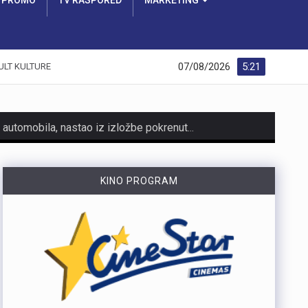
PROMO
TV RASPORED
MARKETING
07/08/2026
5:21
ULT KULTURE
https://youtu.be/AicJRDuKNkg Na Grobniku već petu godinu radi prvi hrvatski interaktivni muzej trkaćih automobila, nastao iz izložbe pokrenute tijekom pandemije. Posebnost muzeja, koji vodi vlasnik Dorijan Kljun, jest u tome što posjetitelji mogu sjesti u vozila i čuti zvuk upaljenih motora, budući da većina eksponata i danas vozi utrke. Muzej privlači posjetitelje iz cijele Europe, a za 23. kolovoza najavljeno je drugo izdanje Grobnik Car Showa uz defile od sedamdesetak vozila i predstavljanje domaćih gastro specijaliteta. Više u videoprilogu:
HMNK Rijeka započeo je prodaju članskih iskaznica i sezonskih pretplata za novu futsal sezonu, koja će biti otvorena velikim derbijem protiv Hajduka u Sportskoj dvorani Zamet.Kupnja sezonske pretplate moguća je isključivo za članove kluba. Cijena pretplate iznosi 90 eura, dok djeca do 15 godina i osobe starije od 65 godina mogu svoju pretplatu kupiti po povlaštenoj cijeni od 45 eura.Sva mjesta u dvorani bit će numerirana, pa će svaki navijač prilikom kupnje odabrati svoje mjesto koje će ga čekati tijekom cijele sezone.Najmlađi navijači također imaju poseban razlog za dolazak u Zamet. Djeca do 10 godina imat će besplatan ulaz u posebno organiziran dječji sektor, osmišljen kako bi i oni mogli uživati u vrhunskom futsalu u sigurnom i prilagođenom okruženju.Nova sezona donosi i novo natjecanje - Liga kup, zbog čega u klubu očekuju najmanje 15 domaćih utakmica. To znači da će vlasnici sezonskih pretplata svaku utakmicu pratiti po cijeni od samo šest eura, odnosno tri eura za djecu i osobe starije od 65 godina, uz mogućnost da taj iznos bude i manji ako Rijeka izbori dodatne domaće susrete.Sezonske pretplate mogu se kupiti isključivo putem platforme Ticket4You. Digitalna ulaznica bit će dostavljena na e-mail adresu kupca, dok će fizičku člansku iskaznicu navijači…
KINO PROGRAM
https://youtu.be/bbJS07ZGQeU Tridesetosmogodišnji Denis Vejzović iz Hrvatske doživio je puknuće aneurizme u Irskoj, a obitelj ima manje od dana prije nego što liječnici u Corku isključe aparate za održavanje života. Liječnički tim donosi odluku o isključivanju, a obitelj hitno traži medicinski prijevoz i bolnicu u Hrvatskoj te prikuplja pomoć preko GoFundMe aplikacije.Donacije za pomoć obitelji i organizaciju liječničkog prijevoza mogu se uplatiti putem GoFundMe platforme. https://www.gofundme.com/f/help-denis-fight-for-his-life?lang=en_US&ts=1785938768 Više u videoprilogu:
https://youtu.be/mldUU0Knk1Y U prometnoj nesreći u Rijeci teško je ozlijeđena 75-godišnja pješakinja, dok je 80-godišnji pješak prošao s lakšim ozljedama. Na njih je na pješačkom prijelazu naletio autobus kojim je upravljao 54-godišnji vozač. Nesreća se dogodila u utorak, 4. kolovoza, oko 18 sati na raskrižju Ulice Ivana Zajca i Ribarske ulice.
https://youtu.be/-_V3gJvjFjc Trodnevno obilježavanje Dana pobjede i 31. obljetnice Oluje u Rijeci zaključeno je bakljadom na Molo longu, gdje je zapaljeno 222 baklje za poginule branitelje Primorsko-goranske županije. Uz prigodni program, polaganje vijenaca i koncert grupe Opća opasnost, Rijeka je dostojanstveno obilježila najvažniji datum novije hrvatske povijesti. Više u videoprilogu: