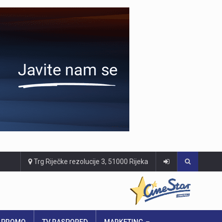
Trg Riječke rezolucije 3, 51000 Rijeka