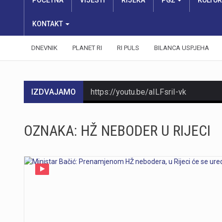
POČETNA
VIJESTI
RIJEKA
PGŽ
KULTU
KONTAKT
DNEVNIK
PLANET RI
RI PULS
BILANCA USPJEHA
IZDVAJAMO
https://youtu.be/aILFsriI-vk
OZNAKA:
HŽ NEBODER U RIJECI