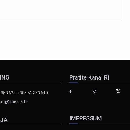
ING
Pratite Kanal Ri
 353 628, +385 51 353 610
ing@kanal-ri.hr
IMPRESSUM
IJA