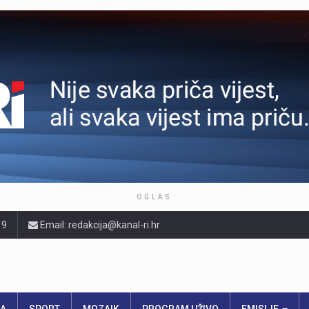
OGLAS
19
Email: redakcija@kanal-ri.hr