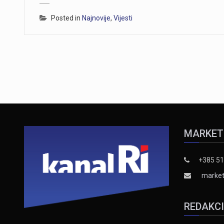
Posted in
Najnovije
,
Vijesti
MARKET
+385 51
market
REDAKC