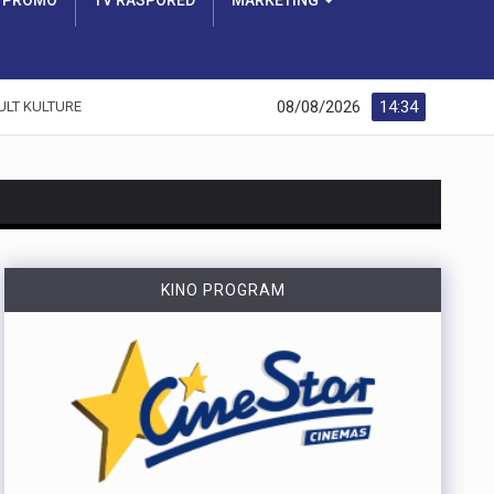
PROMO
TV RASPORED
MARKETING
08/08/2026
14:34
ULT KULTURE
https://youtu.be/dUeukmccp5w U gospodarskoj zoni Volnik pokraj Cresa svečano je obilježen početak izgradnje novog vatrogasnog doma, što predstavlja jedan od najvažnijih infrastrukturnih projekata za tamošnje vatrogastvo. Umjesto kamena temeljca, u temelje je položena kutija s vatrogasnom sjekiricom, mlaznicom i drugim predmetima, a događaju su prisustvovali gradonačelnik Cresa Marin Gregorović te dužnosnici i članovi vatrogasnih društava. Više u videoprilogu:
KINO PROGRAM
https://youtu.be/MxppqkGISgM U umjetničkom paviljonu Juraj Šporer u Opatiji otvorena je izložba Pop arta pred gotovo 800 posjetitelja, nakon čega je održano i stručno vodstvo. Djela dolaze iz jedne od najvećih privatnih zbirki u Austriji koju su 1960-ih pokrenuli Peter Infeld i njegova majka, a uključuje i radove Andyja Warhola. Izložba ostaje otvorena do 27. rujna i može se razgledati svakim danom od 10 do 22 sata. Više u videoprilogu:
Veći šumski požar koji je u petak predvečer izbio kod Zlobina , uz željezničku prugu Rijeka–Zagreb, tijekom noći je lokaliziran. Širenja požara više nema, a vatrogasci nastavljaju s dogašivanjem.U akciji je tijekom noći sudjelovalo oko 40 vatrogasaca, a u subotu ujutro na terenu ih je ostalo desetak. Zbog nepristupačnog terena angažiran je i vlak za opskrbu vatrogasaca vodom, dok se stanje na požarištu nadzire dronom. Foto:Vatrogasci Rijeka
https://youtu.be/LjEOo1QMD1E Nogometaši Rijeke pobijedili su finski Ilves u prvoj utakmici 3. kola kvalifikacija za Konferencijsku ligu pogotkom Nike Jankovića u 16. minuti. Unatoč minimalnoj prednosti s kojom putuju na uzvrat, trener Matjaž Kek izrazio je zabrinutost zbog manjka realizacije i nervoze u igri. Uzvratna utakmica igra se u Finskoj u četvrtak, 13. kolovoza s početkom u 18 sati. Više u videoprilogu:
https://youtu.be/qV4DNBJPlKw Zbog dugotrajne suše i smanjenja izdašnosti izvora, KD Vodovod i kanalizacija apelira na racionalno korištenje vode na riječkom području, iako su trenutne zalihe dostatne i nema potrebe za redukcijama. Cilj preporučenih mjera, koje uključuju zabranu zalijevanja travnjaka i pranja automobila, jest smanjenje dnevne potrošnje za 10 do 15 posto. Više u videoprilogu: