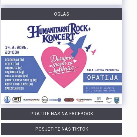
https://youtu.be/CrhVZbwhS7g Šire područje Novog Vinodolskog i Rijeku noćas oko 1:20 sati pogodio je potres magnitude 3,5 po Richteru s epicentrom 11 kilometara jugoistočno od Novog Vinodolskog. Budući da se Primorsko-goranska županija nalazi na nizu aktivnih rasjeda, ovakvi potresi nisu neuobičajeni, a stručnjaci procjenuju da maksimalna magnituda na riječkom i primorskom području može iznositi oko 6 po Richteru. Više u videoprilogu:
OGLAS
Tijekom posljednja dva dana na širem matuljskom području i otoku Krku izbila su dva požara u kojima je nastala materijalna šteta, dok je u jednom slučaju jedna osoba ozlijeđena. Policijski službenici su u suradnji s protupožarnim inspektorom obavili očevide kojima su utvrđeni uzroci nastanka ovih požara. Požar na širem matuljskom području izbio je 5. kolovoza oko 21:30 sati u pomoćnom objektu kuće, a ugasili su ga vatrogasci Javne vatrogasne postrojbe (JVP) Opatija. Očevidom je utvrđeno da je uzrok požara tehničke naravi, točnije kvar na električnim instalacijama u predjelu krovišta. U požaru je izgorio gornji dio pomoćnog objekta zajedno s krovištem, a materijalna šteta procjenjuje se na više desetaka tisuća eura. Drugi požar izbio je 6. kolovoza oko 4:20 sati u obiteljskoj kući na otoku Krku. Na intervenciju su izašli vatrogasci JVP Krk, a u požaru je ozlijeđena 50-godišnjakinja. Očevidom je utvrđeno da je do požara najvjerojatnije došlo uslijed curenja plina zbog tehničkog kvara na spoju crijeva i plinske boce. Plinska smjesa u prostoru kuhinje zapalila se nakon što je prilikom paljenja svjetla došlo do stvaranja iskre. Nakon obavljenih očevida, policija poziva građane da redovito pregledavaju i održavaju električne i plinske instalacije te plinske uređaje. Također se savjetuje da se svi…
Posade policijskih plovila Postaje pomorske policije u proteklih su tjedan dana evidentirale 61 prekršaj nedozvoljenog glisiranja. Svi utvrđeni prekršaji odnosili su se na glisiranje na udaljenosti manjoj od 300 metara od obale. Prekršaji su zabilježeni u akvatoriju otoka Krka, Raba i Cresa te na području Kraljevice. Zbog počinjenih prekršaja policija je sankcionirala državljane 12 različitih zemalja. Među njima je najviše državljana Slovenije i Njemačke, po 15 iz svake države. Kazne su izrečene i za devet državljana Austrije, šest državljana Italije, pet državljana Hrvatske te četiri državljana Mađarske. Sankcionirana su i po dva državljana Slovačke, kao i po jedan državljanin iz Rumunjske, Belgije, Poljske, Srbije i Češke. Svim počiniteljima izrečene su novčane kazne sukladno odredbama Pomorskog zakonika. Policijski službenici pomorske policije nastavit će provoditi pojačane nadzore na moru kako bi se povećala sigurnost svih sudionika u pomorskom prometu. Ujedno se pozivaju svi nautičari da se strogo pridržavaju propisa i vode računa o sigurnosti kupača i drugih osoba na moru, s posebnim naglaskom na zabranu glisiranja na udaljenosti manjoj od 300 metara od obale.
PRATITE NAS NA FACEBOOK
POSJETITE NAŠ TIKTOK