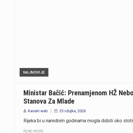
https://youtu.be/T5evucKJLOw
NAJNOVIJE
Ministar Bačić: Prenamjenom HŽ Nebod
Stanova Za Mlade
Kanalri.web
23 ožujka, 2026
Rijeka bi u narednim godinama mogla dobiti oko stoti
READ MORE