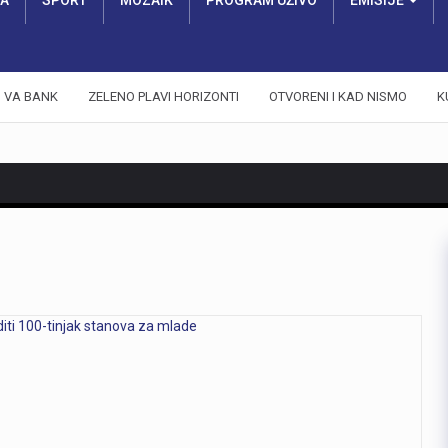
RA
SPORT
MOZAIK
PROGRAM UŽIVO
EMISIJE
VA BANK
ZELENO PLAVI HORIZONTI
OTVORENI I KAD NISMO
K