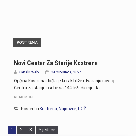
KOSTRENA
Novi Centar Za Starije Kostrena
Kanalri.web
04 prosinca, 2024
Općina Kostrena došla je korak bliže otvaranju novog
Centra za starije osobe sa 144 ležeća mjesta…
READ MORE
Posted in
Kostrena
,
Najnovije
,
PGŽ
Page
Page
Page
1
2
3
Sljedeće