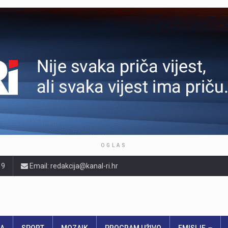
OGLAS
19
Email: redakcija@kanal-ri.hr