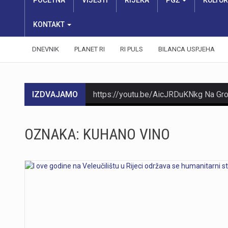
POČETNA
VIJESTI
RIJEKA
PGŽ
KULTU
KONTAKT
DNEVNIK
PLANET RI
RI PULS
BILANCA USPJEHA
IZDVAJAMO
OZNAKA:
KUHANO VINO
https://youtu.be/Ms7A82drFtA