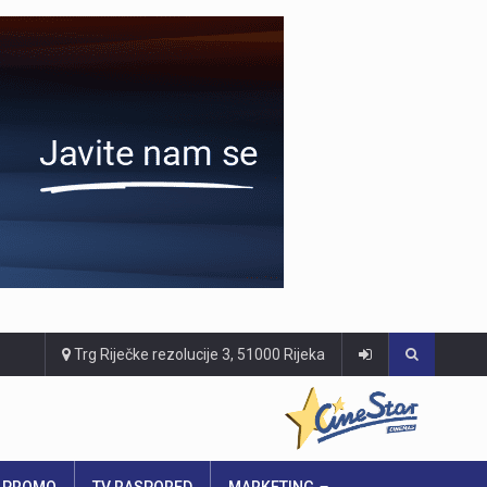
Trg Riječke rezolucije 3, 51000 Rijeka