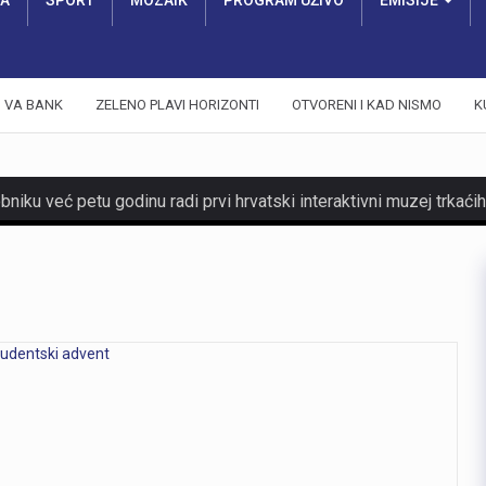
RA
SPORT
MOZAIK
PROGRAM UŽIVO
EMISIJE
VA BANK
ZELENO PLAVI HORIZONTI
OTVORENI I KAD NISMO
K