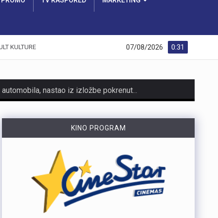
PROMO
TV RASPORED
MARKETING
07/08/2026
0:31
ULT KULTURE
https://youtu.be/AicJRDuKNkg Na Grobniku već petu godinu radi prvi hrvatski interaktivni muzej trkaćih automobila, nastao iz izložbe pokrenute tijekom pandemije. Posebnost muzeja, koji vodi vlasnik Dorijan Kljun, jest u tome što posjetitelji mogu sjesti u vozila i čuti zvuk upaljenih motora, budući da većina eksponata i danas vozi utrke. Muzej privlači posjetitelje iz cijele Europe, a za 23. kolovoza najavljeno je drugo izdanje Grobnik Car Showa uz defile od sedamdesetak vozila i predstavljanje domaćih gastro specijaliteta. Više u videoprilogu:
HMNK Rijeka započeo je prodaju članskih iskaznica i sezonskih pretplata za novu futsal sezonu, koja će biti otvorena velikim derbijem protiv Hajduka u Sportskoj dvorani Zamet.Kupnja sezonske pretplate moguća je isključivo za članove kluba. Cijena pretplate iznosi 90 eura, dok djeca do 15 godina i osobe starije od 65 godina mogu svoju pretplatu kupiti po povlaštenoj cijeni od 45 eura.Sva mjesta u dvorani bit će numerirana, pa će svaki navijač prilikom kupnje odabrati svoje mjesto koje će ga čekati tijekom cijele sezone.Najmlađi navijači također imaju poseban razlog za dolazak u Zamet. Djeca do 10 godina imat će besplatan ulaz u posebno organiziran dječji sektor, osmišljen kako bi i oni mogli uživati u vrhunskom futsalu u sigurnom i prilagođenom okruženju.Nova sezona donosi i novo natjecanje - Liga kup, zbog čega u klubu očekuju najmanje 15 domaćih utakmica. To znači da će vlasnici sezonskih pretplata svaku utakmicu pratiti po cijeni od samo šest eura, odnosno tri eura za djecu i osobe starije od 65 godina, uz mogućnost da taj iznos bude i manji ako Rijeka izbori dodatne domaće susrete.Sezonske pretplate mogu se kupiti isključivo putem platforme Ticket4You. Digitalna ulaznica bit će dostavljena na e-mail adresu kupca, dok će fizičku člansku iskaznicu navijači…
KINO PROGRAM
https://youtu.be/bbJS07ZGQeU Tridesetosmogodišnji Denis Vejzović iz Hrvatske doživio je puknuće aneurizme u Irskoj, a obitelj ima manje od dana prije nego što liječnici u Corku isključe aparate za održavanje života. Liječnički tim donosi odluku o isključivanju, a obitelj hitno traži medicinski prijevoz i bolnicu u Hrvatskoj te prikuplja pomoć preko GoFundMe aplikacije.Donacije za pomoć obitelji i organizaciju liječničkog prijevoza mogu se uplatiti putem GoFundMe platforme. https://www.gofundme.com/f/help-denis-fight-for-his-life?lang=en_US&ts=1785938768 Više u videoprilogu:
https://youtu.be/mldUU0Knk1Y U prometnoj nesreći u Rijeci teško je ozlijeđena 75-godišnja pješakinja, dok je 80-godišnji pješak prošao s lakšim ozljedama. Na njih je na pješačkom prijelazu naletio autobus kojim je upravljao 54-godišnji vozač. Nesreća se dogodila u utorak, 4. kolovoza, oko 18 sati na raskrižju Ulice Ivana Zajca i Ribarske ulice.
https://youtu.be/-_V3gJvjFjc Trodnevno obilježavanje Dana pobjede i 31. obljetnice Oluje u Rijeci zaključeno je bakljadom na Molo longu, gdje je zapaljeno 222 baklje za poginule branitelje Primorsko-goranske županije. Uz prigodni program, polaganje vijenaca i koncert grupe Opća opasnost, Rijeka je dostojanstveno obilježila najvažniji datum novije hrvatske povijesti. Više u videoprilogu: