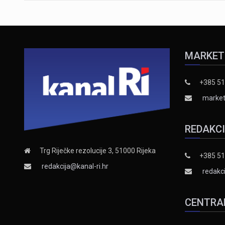
MARKET
+385 51
market
REDAKC
Trg Riječke rezolucije 3, 51000 Rijeka
+385 51
redakcija@kanal-ri.hr
redakci
CENTRA