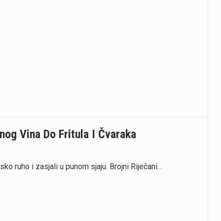
og Vina Do Fritula I Čvaraka
sko ruho i zasjali u punom sjaju. Brojni Riječani…