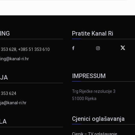
ING
Pratite Kanal Ri
 353 628, +385 51 353 610
ing@kanal-ri.hr
IMPRESSUM
IJA
Trg Riječke rezolucije 3
 353 624
51000 Rijeka
ja@kanal-ri.hr
Cjenici oglašavanja
LA
Cjenik – TV oglašavanje