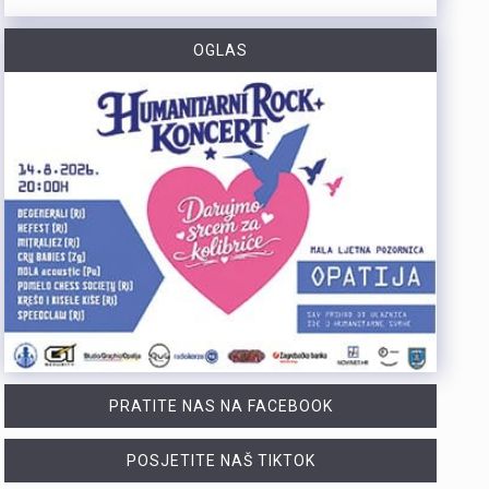
https://youtu.be/TrD_YDDOMIw Nogometaši Rijeke večeras u 20 sati i 45 minuta na stadionu Rujevica igraju utakmicu trećeg kola kvalifikacija za Konferencijsku ligu protiv finskog Ilvesa. Trener Matjaž Kek i igrač Branko Pavić naglašavaju kako u Europi nema mjesta za prosječnost te da ih očekuje teška utakmica protiv suparnika koji se dobro brani i kvalitetno izlazi u tranziciju. Cilj Rijeke je ostvariti što veću rezultatsku razliku u susretu koji traje najmanje 180 minuta. Više u videoprilogu:
OGLAS
Zbog dugotrajnog sušnog razdoblja i nepovoljnih hidroloških prilika na riječkom području, Grad Rijeka i Komunalno društvo Vodovod i kanalizacija uputili su apel javnosti. Građani, gospodarstvo, turistički sektor i svi ostali korisnici pozivaju se na odgovorno i racionalno korištenje vode. Vodoopskrba je u ovom trenutku stabilna te su osigurane dostatne količine zdravstveno ispravne vode za ljudsku potrošnju. Međutim, raspoložive zalihe vode postupno se smanjuju, dok je vodoopskrbni sustav izložen povećanom opterećenju. Iz tog se razloga preventivno poziva na dobrovoljnu štednju kako bi se očuvala stabilnost sustava tijekom ostatka ljeta. Ovogodišnje hidrološke prilike znatno su nepovoljnije od uobičajenih. Nakon obilnog početka godine uslijedili su izrazito sušni proljetni mjeseci. Količina oborina tijekom svibnja, lipnja i srpnja nije bila dovoljna za značajnije obnavljanje podzemnih vodnih zaliha, zbog čega se riječki vodoopskrbni sustav dulje nego inače oslanja na crpljenje vode iz priobalnih izvorišta. Unatoč nepovoljnim prilikama, razloga za zabrinutost nema. Trenutačno nema potrebe za uvođenjem ograničenja korištenja vode niti za redukcijama u vodoopskrbi. Ipak, nastavak sušnog razdoblja i najave iznadprosječno visokih temperatura zahtijevaju odgovorno upravljanje raspoloživim vodnim resursima. Preporuke za korisnike Cilj izdanih preporuka je smanjiti ukupnu dnevnu potrošnju vode za 10 do 15 posto, što se može ostvariti jednostavnim promjenama svakodnevnih navika. ne zalijevaju…
Turistička zajednica Kvarnera pokrenula je novi video serijal pod nazivom Nona Chef. Projekt se temelji na receptima koji se prenose generacijama. Nastali su od lokalnih namirnica iz mora, s otoka, iz gorja i vrtova. Cilj projekta je očuvanje kvarnerske gastronomske baštine. Recepti trebaju ostati dio svakodnevice novih generacija. Serijal upoznaje gledatelje s autentičnim kvarnerskim nonama. Prikazuje njihove obiteljske recepte i priče. Uz recepte, video susreti donose mirise domaće kuhinje. Važan dio serijala čine i lokalni dijalekti. Epizode donose izvorne izraze, sjećanja i životne priče. Svaka nova epizoda predstavlja novi recept i novo lice Kvarnera. Godina Europske regije gastronomije bila je povod za projekt. "Nadamo se da će naše none – i poneki nono - mnogima biti najljepši poziv da posjete Kvarner i upoznaju ga kroz njegove okuse", izjavila je Marijana Kalčić. Direktorica TZ Kvarnera ističe važnost ove priče. Projekt dočarava običaje i način života regije. Najave na društvenim mrežama već imaju pozitivne komentare. Publika time pokazuje da cijeni autentične priče.Serijal se može pratiti na digitalnim kanalima TZ Kvarnera. Prvi video i najava dostupni su na Instagram profilu. Poveznice na najavu serijala Nona Chef i na prvi video: https://www.instagram.com/p/DbsDD-KsUCJ/
U razdoblju od 1. do 5. kolovoza na području Policijske uprave primorsko-goranske zabilježeno je devet provalnih krađa u domove, od kojih su tri ostale u pokušaju. Kaznena djela počinjena su u centru Rijeke, na Trsatu, na području općine Čavle te na otocima Rabu i Krku. Nepoznati počinitelji su iz stambenih objekata otuđili novac, nakit i satove. Ukupna materijalna šteta procjenjuje se na više desetaka tisuća eura. Policijski službenici intenzivno tragaju za počiniteljima i otuđenim predmetima, a građanima donosimo službene savjete za zaštitu domova. Mehanička i tehnička zaštita Kvalitetna stolarija i brave: Ugradite protuprovalna vrata s kvalitetnim cilindrom i višestrukim zaključavanjem. Postavite dodatne zasune na prozore i balkonska vrata. Rasvjeta na senzor: Postavite senzorsku vanjsku rasvjetu ispred ulaza, u dvorištu i na balkonima jer provalnici izbjegavaju osvijetljena mjesta. Alarm i videonadzor: Vidljivo postavljene kamere i naljepnice upozorenja o alarmu djeluju kao snažan odvraćajući faktor. Svakodnevne navike Uvijek zaključavajte vrata: Zaključajte ulazna vrata i zatvorite prozore čak i kada odlazite na samo nekoliko minuta. Bez skrivenih ključeva: Nikada ne ostavljajte ključeve ispod otirača, u teglama za cvijeće ili iznad vrata. Provjera identiteta: Ne otvarajte vrata nepoznatim osobama dok ne utvrdite tko su Savjeti za dulja izbivanja i putovanja Stvorite privid prisutnosti: Zamolite…
PRATITE NAS NA FACEBOOK
POSJETITE NAŠ TIKTOK