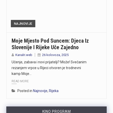
NAJNOVIJE
Moje Mjesto Pod Suncem: Djeca Iz
Slovenije I Rijeke Uče Zajedno
Kanalri.web
26 kolovoza, 2025
Učenje, zabava i novi prijatelji? Može! Svečanim
rezanjem vrpce u Rijeci otvoren je trodnevni
kamp Moje…
READ MORE
Posted in
Najnovije
,
Rijeka
KINO PROGRAM