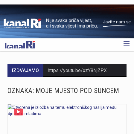
OGLAS
IZDVAJAMO
https://youtu.be/xzY8NjZPXok MO Brašćine-Pulac traži rješenje problema s autobusima nakon izlijetanja na Drenovskom putuNakon izlijetanja autobusa Autotroleja na Drenovskom putu, Vijeće MO Brašćine-Pulac izrazilo je zabrinutost građana, ističući opasnu situaciju te tražeći izmjenu trase i prilagodbu sistema javnog prijevoza. Predsjednik Vijeća Josip Rupčić navodi da su održani sastanci o pravilima parkiranja i zabrani izlaska vozača iz autobusa, no upitno je poštivanje tih uputa.Vijeće traži hitan sastanak s Gradom Rijekom kao vlasnikom Autotroleja kako bi se riješio problem i izmijenila trasa. Više u videoprilogu:
https://youtu.be/jr4h8J51PBM Riječki tunel, dug 330 metara, prokopala je talijanska vojska između 1939. i 1942. godine kao sklonište, a danas služi kao jedna od najvećih turističkih atrakcija Rijeke. Zbog stalne temperature od 15 stupnjeva, tunel ljeti privlači domaće i strane turiste koji u njemu traže osvježenje od ljetnih vrućina i uče o povijesti. Prošle je godine tunelom prošetalo 44 000 posjetitelja, a višenamjenski prostor danas ugošćuje izložbe, vinska događanja i adventske aktivnosti. Više u videoprilogu:
OZNAKA:
MOJE MJESTO POD SUNCEM
https://youtu.be/Gad20jtIOAQ U večernjim satima između Zlobina i Plase buknuo je veliki požar na izuzetno teškom terenu koji su gasili vatrogasci iz JVP Rijeka i sedam DVD-ova. Zbog nepristupačnosti terena, vodu za gašenje dopremile su Hrvatske željeznice, a desetak vatrogasaca jutros je nastavilo s dogašivanjem. Iako je uzrok često iskrenje s pruge, požar je izbio 200 metara dalje, te se uzrok tek treba utvrditi. Više u videoprilogu:
Danas, oko 16.50 sati, na ŽC-5047, staroj cesti prema Učki, kod Poklona, dogodila se teška prometna nesreća u kojoj su sudjelovali motocikl i osobno vozilo.U nesreći je smrtno stradao vozač motocikla, koji je preminuo na mjestu događaja.U tijeku je očevid kojim će se utvrditi okolnosti i uzrok nesreće.
https://youtu.be/T5evucKJLOw