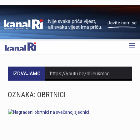
OGLAS
IZDVAJAMO
https://youtu.be/dUeukmccp5w U gospodarskoj zoni Volnik pokraj Cresa svečano je obilježen početak izgradnje novog vatrogasnog doma, što predstavlja jedan od najvažnijih infrastrukturnih projekata za tamošnje vatrogastvo. Umjesto kamena temeljca, u temelje je položena kutija s vatrogasnom sjekiricom, mlaznicom i drugim predmetima, a događaju su prisustvovali gradonačelnik Cresa Marin Gregorović te dužnosnici i članovi vatrogasnih društava. Više u videoprilogu:
https://youtu.be/MxppqkGISgM U umjetničkom paviljonu Juraj Šporer u Opatiji otvorena je izložba Pop arta pred gotovo 800 posjetitelja, nakon čega je održano i stručno vodstvo. Djela dolaze iz jedne od najvećih privatnih zbirki u Austriji koju su 1960-ih pokrenuli Peter Infeld i njegova majka, a uključuje i radove Andyja Warhola. Izložba ostaje otvorena do 27. rujna i može se razgledati svakim danom od 10 do 22 sata. Više u videoprilogu:
OZNAKA:
OBRTNICI
Veći šumski požar koji je u petak predvečer izbio kod Zlobina , uz željezničku prugu Rijeka–Zagreb, tijekom noći je lokaliziran. Širenja požara više nema, a vatrogasci nastavljaju s dogašivanjem.U akciji je tijekom noći sudjelovalo oko 40 vatrogasaca, a u subotu ujutro na terenu ih je ostalo desetak. Zbog nepristupačnog terena angažiran je i vlak za opskrbu vatrogasaca vodom, dok se stanje na požarištu nadzire dronom. Foto:Vatrogasci Rijeka
https://youtu.be/aILFsriI-vk
https://youtu.be/LjEOo1QMD1E Nogometaši Rijeke pobijedili su finski Ilves u prvoj utakmici 3. kola kvalifikacija za Konferencijsku ligu pogotkom Nike Jankovića u 16. minuti. Unatoč minimalnoj prednosti s kojom putuju na uzvrat, trener Matjaž Kek izrazio je zabrinutost zbog manjka realizacije i nervoze u igri. Uzvratna utakmica igra se u Finskoj u četvrtak, 13. kolovoza s početkom u 18 sati. Više u videoprilogu: