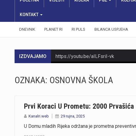
POČETNA
VIJESTI
RIJEKA
PGŽ
KULTU
KONTAKT
DNEVNIK
PLANET RI
RI PULS
BILANCA USPJEHA
IZDVAJAMO
https://youtu.be/aILFsriI-vk
OZNAKA:
OSNOVNA ŠKOLA
Prvi Koraci U Prometu: 2000 Prvašića
Kanalri.web
29 rujna, 2025
U Domu mladih Rijeka održana je prometna preventivna 