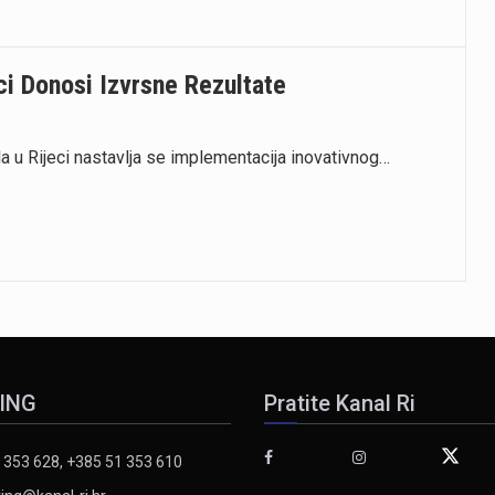
i Donosi Izvrsne Rezultate
 u Rijeci nastavlja se implementacija inovativnog…
ING
Pratite Kanal Ri
 353 628, +385 51 353 610