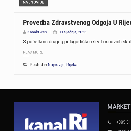
NAJNOVIJE
Provedba Zdravstvenog Odgoja U Rijec
Kanalri.web
08 siječnja, 2025
S početkom drugog polugodišta u šest osnovnih škola
READ MORE
Posted in
Najnovije
,
Rijeka
MARKET
+385 51