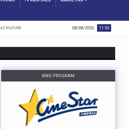
PROMO
TV RASPORED
MARKETING
08/08/2026
11:53
ULT KULTURE
https://youtu.be/dUeukmccp5w U gospodarskoj zoni Volnik pokraj Cresa svečano je obilježen početak izgradnje novog vatrogasnog doma, što predstavlja jedan od najvažnijih infrastrukturnih projekata za tamošnje vatrogastvo. Umjesto kamena temeljca, u temelje je položena kutija s vatrogasnom sjekiricom, mlaznicom i drugim predmetima, a događaju su prisustvovali gradonačelnik Cresa Marin Gregorović te dužnosnici i članovi vatrogasnih društava. Više u videoprilogu:
KINO PROGRAM
https://youtu.be/MxppqkGISgM U umjetničkom paviljonu Juraj Šporer u Opatiji otvorena je izložba Pop arta pred gotovo 800 posjetitelja, nakon čega je održano i stručno vodstvo. Djela dolaze iz jedne od najvećih privatnih zbirki u Austriji koju su 1960-ih pokrenuli Peter Infeld i njegova majka, a uključuje i radove Andyja Warhola. Izložba ostaje otvorena do 27. rujna i može se razgledati svakim danom od 10 do 22 sata. Više u videoprilogu:
Veći šumski požar koji je u petak predvečer izbio kod Zlobina , uz željezničku prugu Rijeka–Zagreb, tijekom noći je lokaliziran. Širenja požara više nema, a vatrogasci nastavljaju s dogašivanjem.U akciji je tijekom noći sudjelovalo oko 40 vatrogasaca, a u subotu ujutro na terenu ih je ostalo desetak. Zbog nepristupačnog terena angažiran je i vlak za opskrbu vatrogasaca vodom, dok se stanje na požarištu nadzire dronom. Foto:Vatrogasci Rijeka
https://youtu.be/LjEOo1QMD1E Nogometaši Rijeke pobijedili su finski Ilves u prvoj utakmici 3. kola kvalifikacija za Konferencijsku ligu pogotkom Nike Jankovića u 16. minuti. Unatoč minimalnoj prednosti s kojom putuju na uzvrat, trener Matjaž Kek izrazio je zabrinutost zbog manjka realizacije i nervoze u igri. Uzvratna utakmica igra se u Finskoj u četvrtak, 13. kolovoza s početkom u 18 sati. Više u videoprilogu:
https://youtu.be/qV4DNBJPlKw Zbog dugotrajne suše i smanjenja izdašnosti izvora, KD Vodovod i kanalizacija apelira na racionalno korištenje vode na riječkom području, iako su trenutne zalihe dostatne i nema potrebe za redukcijama. Cilj preporučenih mjera, koje uključuju zabranu zalijevanja travnjaka i pranja automobila, jest smanjenje dnevne potrošnje za 10 do 15 posto. Više u videoprilogu: