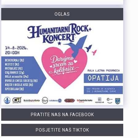
https://youtu.be/CrhVZbwhS7g Šire područje Novog Vinodolskog i Rijeku noćas oko 1:20 sati pogodio je potres magnitude 3,5 po Richteru s epicentrom 11 kilometara jugoistočno od Novog Vinodolskog. Budući da se Primorsko-goranska županija nalazi na nizu aktivnih rasjeda, ovakvi potresi nisu neuobičajeni, a stručnjaci procjenuju da maksimalna magnituda na riječkom i primorskom području može iznositi oko 6 po Richteru. Više u videoprilogu:
OGLAS
Tijekom posljednja dva dana na širem matuljskom području i otoku Krku izbila su dva požara u kojima je nastala materijalna šteta, dok je u jednom slučaju jedna osoba ozlijeđena. Policijski službenici su u suradnji s protupožarnim inspektorom obavili očevide kojima su utvrđeni uzroci nastanka ovih požara. Požar na širem matuljskom području izbio je 5. kolovoza oko 21:30 sati u pomoćnom objektu kuće, a ugasili su ga vatrogasci Javne vatrogasne postrojbe (JVP) Opatija. Očevidom je utvrđeno da je uzrok požara tehničke naravi, točnije kvar na električnim instalacijama u predjelu krovišta. U požaru je izgorio gornji dio pomoćnog objekta zajedno s krovištem, a materijalna šteta procjenjuje se na više desetaka tisuća eura. Drugi požar izbio je 6. kolovoza oko 4:20 sati u obiteljskoj kući na otoku Krku. Na intervenciju su izašli vatrogasci JVP Krk, a u požaru je ozlijeđena 50-godišnjakinja. Očevidom je utvrđeno da je do požara najvjerojatnije došlo uslijed curenja plina zbog tehničkog kvara na spoju crijeva i plinske boce. Plinska smjesa u prostoru kuhinje zapalila se nakon što je prilikom paljenja svjetla došlo do stvaranja iskre. Nakon obavljenih očevida, policija poziva građane da redovito pregledavaju i održavaju električne i plinske instalacije te plinske uređaje. Također se savjetuje da se svi…
Posade policijskih plovila Postaje pomorske policije u proteklih su tjedan dana evidentirale 61 prekršaj nedozvoljenog glisiranja. Svi utvrđeni prekršaji odnosili su se na glisiranje na udaljenosti manjoj od 300 metara od obale. Prekršaji su zabilježeni u akvatoriju otoka Krka, Raba i Cresa te na području Kraljevice. Zbog počinjenih prekršaja policija je sankcionirala državljane 12 različitih zemalja. Među njima je najviše državljana Slovenije i Njemačke, po 15 iz svake države. Kazne su izrečene i za devet državljana Austrije, šest državljana Italije, pet državljana Hrvatske te četiri državljana Mađarske. Sankcionirana su i po dva državljana Slovačke, kao i po jedan državljanin iz Rumunjske, Belgije, Poljske, Srbije i Češke. Svim počiniteljima izrečene su novčane kazne sukladno odredbama Pomorskog zakonika. Policijski službenici pomorske policije nastavit će provoditi pojačane nadzore na moru kako bi se povećala sigurnost svih sudionika u pomorskom prometu. Ujedno se pozivaju svi nautičari da se strogo pridržavaju propisa i vode računa o sigurnosti kupača i drugih osoba na moru, s posebnim naglaskom na zabranu glisiranja na udaljenosti manjoj od 300 metara od obale.
PRATITE NAS NA FACEBOOK
POSJETITE NAŠ TIKTOK