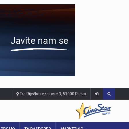
Trg Riječke rezolucije 3, 51000 Rijeka