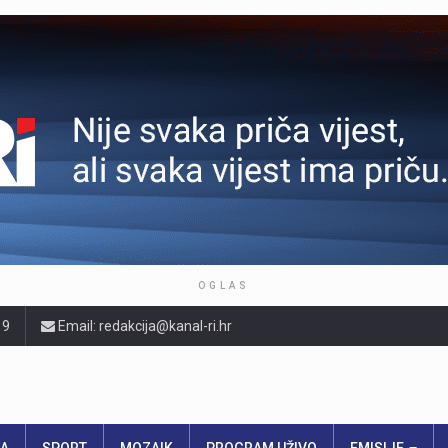
OGLAS
19
Email: redakcija@kanal-ri.hr