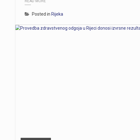
READ MORE
Posted in
Rijeka
https://youtu.be/T5evucKJLOw