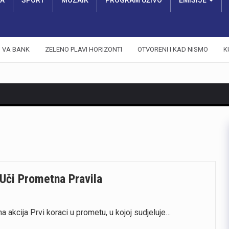
RA
SPORT
MOZAIK
PROGRAM UŽIVO
EMISIJE
VA BANK
ZELENO PLAVI HORIZONTI
OTVORENI I KAD NISMO
K
 Uči Prometna Pravila
akcija Prvi koraci u prometu, u kojoj sudjeluje…