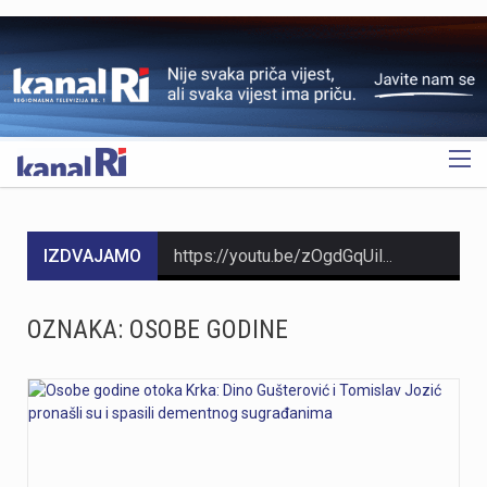
OGLAS
IZDVAJAMO
https://youtu.be/zOgdGqUily8 U Muzeju grada Rijeke otvorena je izložba belgijske čipke pod nazivom „Suvremena umjetnost niti“. Riječ je o drugoj suradnji s Veleposlanstvom Kraljevine Belgije te udrugama „Artofil“ i „Living Lace“. Izložba okuplja radove 120 sudionika koji su čipku izrađivali na suvremen način, koristeći materijale poput keramike, čelika i stakla. Belgija je poznata kao kolijevka tradicionalne čipke na batiće, a izložba je povezana s poviješću same Palače šećera. Svi zainteresirani izložbu mogu pogledati do 6. rujna. Više u videoprilogu:
https://youtu.be/t_-9LE0PJjw
OZNAKA:
OSOBE GODINE
https://youtu.be/OT6Ne0UuW2Y Slovenski nogometaš Igor Vekić novo je pojačanje HNK Rijeka. Vratar koji je u karijeri nastupao za slovenski Bravo, portugalski Paços de Ferreira i danski Vejle potpisao je s riječkim klubom ugovor na dvije godine, uz mogućnost produljenja na još jednu godinu. Vekić već ima poveznicu s Rijekom jer je bio dio slovenske reprezentacije u vrijeme kada je izbornik bio Matjaž Kek. Više u videopprilogu:
https://youtu.be/YVbmHv3gA5o U sklopu obilježavanja Dana pobjede i domovinske zahvalnosti te Dana hrvatskih branitelja, na Gatu Karoline Riječke u Rijeci građanima su za razgledavanje otvoreni službeni brodovi državnih tijela. Posjetitelji su mogli obići policijski brod „Marino Jakominić“ i novi carinski brod „Šibenik“ te izbliza upoznati rad posada i tehnologiju na plovilima. Iako je brod Lučke kapetanije bio u luci, nije bio otvoren za razgledavanje, dok najavljeni brod Hrvatske ratne mornarice ove godine nije stigao u Rijeku. Više u videoprilogu:
https://youtu.be/g3PZHf8Z8yM Deseti put održana je manifestacija „Oluja na Kvarneru“ na Krčkom mostu, gdje su 222 baklje upaljene u čast poginulim braniteljima Primorsko-goranske županije. Uz sudjelovanje brojnih posjetitelja i navijačkih udruga, događaj je prenio poruku trajnog sjećanja na branitelje koji su dali život za slobodu.Na Krčkom mostu održana je deseta po redu manifestacija „Oluja na Kvarneru“ u spomen na 222 poginula branitelja s područja Primorsko-goranske županije. Svaka od 222 baklje simbolizirala je ime, uspomenu i zahvalnost na poginule u Domovinskom ratu. Više u videoprilogu: