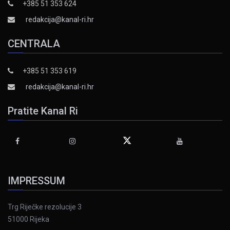
+385 51 353 624
redakcija@kanal-ri.hr
CENTRALA
+385 51 353 619
redakcija@kanal-ri.hr
Pratite Kanal Ri
IMPRESSUM
Trg Riječke rezolucije 3
51000 Rijeka