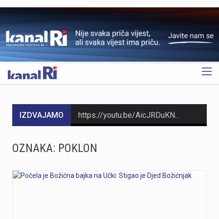
OGLAS
IZDVAJAMO
https://youtu.be/AicJRDuKNkg Na Grobniku već petu godinu radi prvi hrvatski interaktivni muzej trkaćih automobila, nastao iz izložbe pokrenute tijekom pandemije. Posebnost muzeja, koji vodi vlasnik Dorijan Kljun, jest u tome što posjetitelji mogu sjesti u vozila i čuti zvuk upaljenih motora, budući da većina eksponata i danas vozi utrke. Muzej privlači posjetitelje iz cijele Europe, a za 23. kolovoza najavljeno je drugo izdanje Grobnik Car Showa uz defile od sedamdesetak vozila i predstavljanje domaćih gastro specijaliteta. Više u videoprilogu:
HMNK Rijeka započeo je prodaju članskih iskaznica i sezonskih pretplata za novu futsal sezonu, koja će biti otvorena velikim derbijem protiv Hajduka u Sportskoj dvorani Zamet.Kupnja sezonske pretplate moguća je isključivo za članove kluba. Cijena pretplate iznosi 90 eura, dok djeca do 15 godina i osobe starije od 65 godina mogu svoju pretplatu kupiti po povlaštenoj cijeni od 45 eura.Sva mjesta u dvorani bit će numerirana, pa će svaki navijač prilikom kupnje odabrati svoje mjesto koje će ga čekati tijekom cijele sezone.Najmlađi navijači također imaju poseban razlog za dolazak u Zamet. Djeca do 10 godina imat će besplatan ulaz u posebno organiziran dječji sektor, osmišljen kako bi i oni mogli uživati u vrhunskom futsalu u sigurnom i prilagođenom okruženju.Nova sezona donosi i novo natjecanje - Liga kup, zbog čega u klubu očekuju najmanje 15 domaćih utakmica. To znači da će vlasnici sezonskih pretplata svaku utakmicu pratiti po cijeni od samo šest eura, odnosno tri eura za djecu i osobe starije od 65 godina, uz mogućnost da taj iznos bude i manji ako Rijeka izbori dodatne domaće susrete.Sezonske pretplate mogu se kupiti isključivo putem platforme Ticket4You. Digitalna ulaznica bit će dostavljena na e-mail adresu kupca, dok će fizičku člansku iskaznicu navijači…
OZNAKA:
POKLON
https://youtu.be/bbJS07ZGQeU Tridesetosmogodišnji Denis Vejzović iz Hrvatske doživio je puknuće aneurizme u Irskoj, a obitelj ima manje od dana prije nego što liječnici u Corku isključe aparate za održavanje života. Liječnički tim donosi odluku o isključivanju, a obitelj hitno traži medicinski prijevoz i bolnicu u Hrvatskoj te prikuplja pomoć preko GoFundMe aplikacije.Donacije za pomoć obitelji i organizaciju liječničkog prijevoza mogu se uplatiti putem GoFundMe platforme. https://www.gofundme.com/f/help-denis-fight-for-his-life?lang=en_US&ts=1785938768 Više u videoprilogu:
https://youtu.be/Ms7A82drFtA
https://youtu.be/mldUU0Knk1Y U prometnoj nesreći u Rijeci teško je ozlijeđena 75-godišnja pješakinja, dok je 80-godišnji pješak prošao s lakšim ozljedama. Na njih je na pješačkom prijelazu naletio autobus kojim je upravljao 54-godišnji vozač. Nesreća se dogodila u utorak, 4. kolovoza, oko 18 sati na raskrižju Ulice Ivana Zajca i Ribarske ulice.