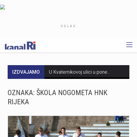
OGLAS
IZDVAJAMO
U Kvaternikovoj ulici u ponedjeljak, 10. kolovoza, počinju radovi asfaltiranja kolnika na dionici od kućnog broja 5 do 61.Radove će izvoditi Ceste Rijeka, a planirano trajanje je četiri dana, ovisno o vremenskim prilikama. Radovi se izvode u sklopu redovnog održavanja prometnice.Tijekom izvođenja radova promet će se odvijati naizmjeničnim propuštanjem vozila, uz privremenu prometnu regulaciju.Sudionici u prometu mole se za dodatan oprez, strpljenje i poštivanje privremene prometne signalizacije tijekom trajanja radova.
Policijski službenici I. policijske postaje Rijeka proveli su kriminalističko istraživanje nad 42-godišnjim hrvatskim državljaninom zbog sumnje u počinjenje kaznenog djela razbojništva. Sumnjiči ga se da je 6. kolovoza oko 22:30 sati na području Rijeke fizički napao 50-godišnju državljanku Belgije i s vrata joj otrgnuo ogrlicu, nakon čega je pobjegao. Brzom reakcijom policije, osumnjičeni je pronađen i uhićen već sljedećeg dana, 7. kolovoza oko 15:20 sati, na području Rijeke. Tijekom provođenja kriminalističkog istraživanja pronađeni su i oduzeti dijelovi otuđene ogrlice. Po završetku istraživanja, 42-godišnjak je kazneno prijavljen nadležnom državnom odvjetništvu te je predan pritvorskom nadzorniku.
OZNAKA:
ŠKOLA NOGOMETA HNK
RIJEKA
Danas u 13:06 sati na pruzi Zagreb – Rijeka, između kolodvora Škrljevo i Meja, teretni vlak HŽ Carga prošao je kroz crveno svjetlo. Djelatnici HŽ Infrastrukture pravodobno su isključili napon, zaustavivši oba vlaka na sigurnoj udaljenosti. Oko 45 putnika iz putničkog vlaka zbrinuto je i prevezeno autobusima. Zbog očevida je pruga zatvorena, a promet na relaciji Rijeka - Plase obustavljen uz zamjenske autobuse.
Osmero kupača, među njima i troje djece, ostalo je pod stablom koje se srušilo na plaži Balustrada u Crikvenici. Srećom, sve je završilo na ogrebotinama. Bor je puknuo u samom korijenu oko 11:10. Kupači su se uspjeli izvući ispod stabla prije dolaska hitne pomoći. Imaju tek površinske ozljede, navodi PU primorsko-goranska. Pod stablom je završilo četvero hrvatskih i četvero čeških državljana ,piše Tunera.info. Cijeli tekst pročitajte na linku https://tunera.info/stablo-palo-na-osmero-kupaca-medu-njima-i-troje-djece-na-plazi-u-crikvenici/ foto: Tunera info
Dvadesetdvogodišnji krilni nogometaš Yusuf Kabadayı novi je igrač HNK Rijeka, kamo stiže na posudbu iz Augsburga do kraja sezone uz mogućnost otkupa. Kabadayı se najbolje snalazi na poziciji lijevog krila, a karakteriziraju ga brzina, snaga i direktnost u igri prema naprijed, čime će osnažiti konkurenciju u napadu momčadi s Rujevice. Ovaj igrač prošao je nogometno odrastanje u sustavu Bayerna u Njemačkoj, dok je seniorsko iskustvo stjecao kroz nastupe za njemačke klubove Schalke i Augsburg te turski Gaziantep. Na reprezentativnom planu, Kabadayı je prvo bio član mladih reprezentacija Turske, nakon čega je počeo nastupati za mlade reprezentacije Njemačke.