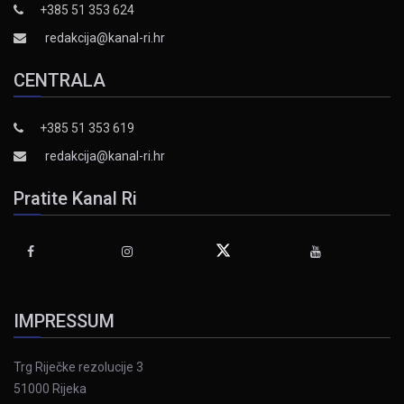
+385 51 353 624
redakcija@kanal-ri.hr
CENTRALA
+385 51 353 619
redakcija@kanal-ri.hr
Pratite Kanal Ri
IMPRESSUM
Trg Riječke rezolucije 3
51000 Rijeka