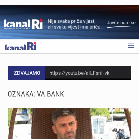
OGLAS
IZDVAJAMO
https://youtu.be/aILFsriI-vk
https://youtu.be/dUeukmccp5w U gospodarskoj zoni Volnik pokraj Cresa svečano je obilježen početak izgradnje novog vatrogasnog doma, što predstavlja jedan od najvažnijih infrastrukturnih projekata za tamošnje vatrogastvo. Umjesto kamena temeljca, u temelje je položena kutija s vatrogasnom sjekiricom, mlaznicom i drugim predmetima, a događaju su prisustvovali gradonačelnik Cresa Marin Gregorović te dužnosnici i članovi vatrogasnih društava. Više u videoprilogu:
OZNAKA:
VA BANK
https://youtu.be/MxppqkGISgM U umjetničkom paviljonu Juraj Šporer u Opatiji otvorena je izložba Pop arta pred gotovo 800 posjetitelja, nakon čega je održano i stručno vodstvo. Djela dolaze iz jedne od najvećih privatnih zbirki u Austriji koju su 1960-ih pokrenuli Peter Infeld i njegova majka, a uključuje i radove Andyja Warhola. Izložba ostaje otvorena do 27. rujna i može se razgledati svakim danom od 10 do 22 sata. Više u videoprilogu:
Veći šumski požar koji je u petak predvečer izbio kod Zlobina , uz željezničku prugu Rijeka–Zagreb, tijekom noći je lokaliziran. Širenja požara više nema, a vatrogasci nastavljaju s dogašivanjem.U akciji je tijekom noći sudjelovalo oko 40 vatrogasaca, a u subotu ujutro na terenu ih je ostalo desetak. Zbog nepristupačnog terena angažiran je i vlak za opskrbu vatrogasaca vodom, dok se stanje na požarištu nadzire dronom. Foto:Vatrogasci Rijeka
https://youtu.be/LjEOo1QMD1E Nogometaši Rijeke pobijedili su finski Ilves u prvoj utakmici 3. kola kvalifikacija za Konferencijsku ligu pogotkom Nike Jankovića u 16. minuti. Unatoč minimalnoj prednosti s kojom putuju na uzvrat, trener Matjaž Kek izrazio je zabrinutost zbog manjka realizacije i nervoze u igri. Uzvratna utakmica igra se u Finskoj u četvrtak, 13. kolovoza s početkom u 18 sati. Više u videoprilogu: