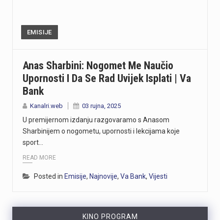
EMISIJE
Anas Sharbini: Nogomet Me Naučio
Upornosti I Da Se Rad Uvijek Isplati | Va
Bank
Kanalri.web
03 rujna, 2025
U premijernom izdanju razgovaramo s Anasom
Sharbinijem o nogometu, upornosti i lekcijama koje
sport…
READ MORE
Posted in
Emisije
,
Najnovije
,
Va Bank
,
Vijesti
KINO PROGRAM