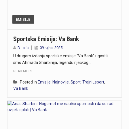
EMISIJE
Sportska Emisija: Va Bank
D.Lalic
09 rujna, 2025
U drugom izdanju sportske emisije “Va Bank” ugostili
smo Ahmada Sharbinija, legendu riječkog…
READ MORE
Posted in
Emisije
,
Najnovije
,
Sport
,
Trajni_sport
,
Va Bank