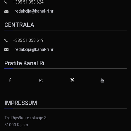
+385 51 353 624
redakcija@kanal-ri.hr
CENTRALA
+385 51 353 619
redakcija@kanal-ri.hr
Pratite Kanal Ri
IMPRESSUM
Trg Riječke rezolucije 3
51000 Rijeka