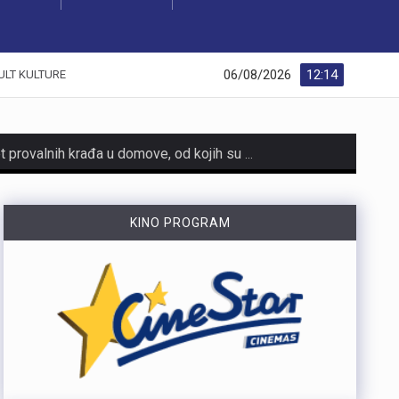
06/08/2026
12:14
ULT KULTURE
U razdoblju od 1. do 5. kolovoza na području Policijske uprave primorsko-goranske zabilježeno je devet provalnih krađa u domove, od kojih su tri ostale u pokušaju. Kaznena djela počinjena su u centru Rijeke, na Trsatu, na području općine Čavle te na otocima Rabu i Krku. Nepoznati počinitelji su iz stambenih objekata otuđili novac, nakit i satove. Ukupna materijalna šteta procjenjuje se na više desetaka tisuća eura. Policijski službenici intenzivno tragaju za počiniteljima i otuđenim predmetima, a građanima donosimo službene savjete za zaštitu domova. Mehanička i tehnička zaštita Kvalitetna stolarija i brave: Ugradite protuprovalna vrata s kvalitetnim cilindrom i višestrukim zaključavanjem. Postavite dodatne zasune na prozore i balkonska vrata. Rasvjeta na senzor: Postavite senzorsku vanjsku rasvjetu ispred ulaza, u dvorištu i na balkonima jer provalnici izbjegavaju osvijetljena mjesta. Alarm i videonadzor: Vidljivo postavljene kamere i naljepnice upozorenja o alarmu djeluju kao snažan odvraćajući faktor. Svakodnevne navike Uvijek zaključavajte vrata: Zaključajte ulazna vrata i zatvorite prozore čak i kada odlazite na samo nekoliko minuta. Bez skrivenih ključeva: Nikada ne ostavljajte ključeve ispod otirača, u teglama za cvijeće ili iznad vrata. Provjera identiteta: Ne otvarajte vrata nepoznatim osobama dok ne utvrdite tko su Savjeti za dulja izbivanja i putovanja Stvorite privid prisutnosti: Zamolite…
https://youtu.be/zOgdGqUily8 U Muzeju grada Rijeke otvorena je izložba belgijske čipke pod nazivom „Suvremena umjetnost niti“. Riječ je o drugoj suradnji s Veleposlanstvom Kraljevine Belgije te udrugama „Artofil“ i „Living Lace“. Izložba okuplja radove 120 sudionika koji su čipku izrađivali na suvremen način, koristeći materijale poput keramike, čelika i stakla. Belgija je poznata kao kolijevka tradicionalne čipke na batiće, a izložba je povezana s poviješću same Palače šećera. Svi zainteresirani izložbu mogu pogledati do 6. rujna. Više u videoprilogu:
KINO PROGRAM
https://youtu.be/OT6Ne0UuW2Y Slovenski nogometaš Igor Vekić novo je pojačanje HNK Rijeka. Vratar koji je u karijeri nastupao za slovenski Bravo, portugalski Paços de Ferreira i danski Vejle potpisao je s riječkim klubom ugovor na dvije godine, uz mogućnost produljenja na još jednu godinu. Vekić već ima poveznicu s Rijekom jer je bio dio slovenske reprezentacije u vrijeme kada je izbornik bio Matjaž Kek. Više u videopprilogu:
https://youtu.be/YVbmHv3gA5o U sklopu obilježavanja Dana pobjede i domovinske zahvalnosti te Dana hrvatskih branitelja, na Gatu Karoline Riječke u Rijeci građanima su za razgledavanje otvoreni službeni brodovi državnih tijela. Posjetitelji su mogli obići policijski brod „Marino Jakominić“ i novi carinski brod „Šibenik“ te izbliza upoznati rad posada i tehnologiju na plovilima. Iako je brod Lučke kapetanije bio u luci, nije bio otvoren za razgledavanje, dok najavljeni brod Hrvatske ratne mornarice ove godine nije stigao u Rijeku. Više u videoprilogu: