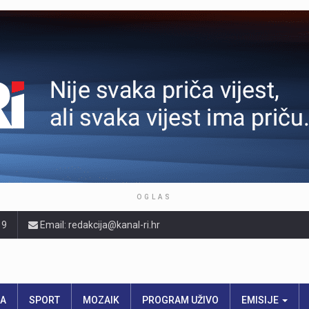
OGLAS
19
Email: redakcija@kanal-ri.hr
RA
SPORT
MOZAIK
PROGRAM UŽIVO
EMISIJE