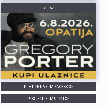
https://youtu.be/g3PZHf8Z8yM Deseti put održana je manifestacija „Oluja na Kvarneru“ na Krčkom mostu, gdje su 222 baklje upaljene u čast poginulim braniteljima Primorsko-goranske županije. Uz sudjelovanje brojnih posjetitelja i navijačkih udruga, događaj je prenio poruku trajnog sjećanja na branitelje koji su dali život za slobodu.Na Krčkom mostu održana je deseta po redu manifestacija „Oluja na Kvarneru“ u spomen na 222 poginula branitelja s područja Primorsko-goranske županije. Svaka od 222 baklje simbolizirala je ime, uspomenu i zahvalnost na poginule u Domovinskom ratu. Više u videoprilogu:
OGLAS
Otvorene su prijave za šesto izdanje amaterskog stolnoteniskog turnira Pajol Open. Turnir zajednički organiziraju Pajol Beach Bar i Distune Promotion. I ove se godine igra za projekt PingPongParkinson®. To je inicijativa namijenjena osobama oboljelima od Parkinsonove bolesti. Projekt je u New Yorku pokrenuo riječki glazbenik svjetskoga glasa Nenad Bach. Njemu je bolest dijagnosticirana, a nakon redovitog igranja stolnog tenisa primijetio je značajna poboljšanja. Danas u svijetu postoji više od 400 klubova u 30 zemalja. Održavaju se nacionalna i svjetska prvenstva. Sav prihod od kotizacija iznosi 10 eura. Novac je namijenjen za PingPongParkinson® Rijeka. Klub pomaže poboljšanju kvalitete života oboljelih osoba. Turnir je namijenjen isključivo amaterima. Profesionalni igrači i aktivni natjecatelji u klubovima ili ligama ne mogu sudjelovati. Prijaviti se mogu punoljetne osobe (od 18 godina) i strani državljani. Prijave traju do ponedjeljka, 17. kolovoza u 18 sati. Za prijavu je potrebno navesti: Ime i prezime Kontakt mobitel Naziv tima (obavezno samo za parove) Turnir se igra u pojedinačnoj i konkurenciji parova (maksimalno jedna prijava po osobi u obje kategorije), a format (kup ili skupine) ovisit će o broju sudionika. Kvalifikacije: Četvrtak, 20. kolovoza 2026. Završnica: Petak, 21. kolovoza 2026. (od 1. do 4. mjesta)U slučaju lošeg vremena (kiša/vjetar) turnir se…
Nakon kratke pauze, Klub Palach ovoga tjedna donosi tri dana ljetnog programa. Posjetitelje očekuju raznovrsni sadržaji – od kviza općeg znanja i društvenih igara do glazbenih slušaonica te akustičnih izvedbi poznatih rock i metal hitova. Program započinje u četvrtak, 6. kolovoza, u 20 sati prvim izdanjem KRiP-ova kviza općeg znanja. Tijekom kolovoza KRiP će svakog četvrtka u Palachu pripremati dinamične kvizove s osamdesetak pitanja. Kvizovi traju približno dva sata i namijenjeni su kako iskusnim igračima, tako i potpunim početnicima. Prijave su obvezne putem obrasca jer je broj mjesta ograničen. Ekipe mogu imati najviše pet članova, a kotizacija iznosi 10 eura po ekipi, neovisno o broju igrača. Za najuspješnije natjecatelje osiguran je nagradni fond koji uključuje i tekuće nagrade.Istoga dana od 20 sati pa sve do zatvaranja kluba na rasporedu je Indie slušaona. Glazbeni program posvećen je indie zvuku, održava se na terasi Palacha, a ulaz je besplatan. U petak, 7. kolovoza, s početkom u 20 sati održat će se peto izdanje popularne igre "Grad-država". Natjecanje testira brzinu, znanje i snalažljivost posjetitelja. Sudjelovati mogu timovi od jedne do tri osobe, prijave se vrše putem obrasca, dok kotizacija iznosi 5 eura po timu. Nakon završetka natjecateljskog dijela, večer se nastavlja uz Ska…
https://youtu.be/0nSUyQ1tcGw Policijski službenici Policijske postaje Crikvenica spriječili su krijumčarenje stranih državljana koji su nezakonito ušli u Republiku Hrvatsku.Zaustavili su osobno vozilo njemačkih registarskih oznaka kojim je upravljao 61-godišnji njemački državljanin, a koji je strane državljane prevozio do dogovorenog odredišta.Nakon dovršenog kriminalističkog istraživanja, osumnjičeni je uz kaznenu prijavu predan pritvorskom nadzorniku, dok se prema strancima postupa sukladno Zakonu o strancima.
PRATITE NAS NA FACEBOOK
POSJETITE NAŠ TIKTOK