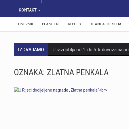
KONTAKT
DNEVNIK
PLANET RI
RI PULS
BILANCA USPJEHA
IZDVAJAMO
OZNAKA:
ZLATNA PENKALA
https://youtu.be/mDR29ffvagE
https://youtu.be/t_-9LE0PJjw