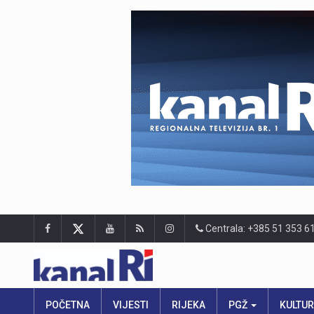
Centrala: +385 51 353 6
POČETNA
VIJESTI
RIJEKA
PGŽ
KULTU