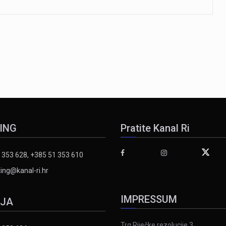
ING
Pratite Kanal Ri
 353 628, +385 51 353 610
ing@kanal-ri.hr
IMPRESSUM
IJA
Trg Riječke rezolucije 3