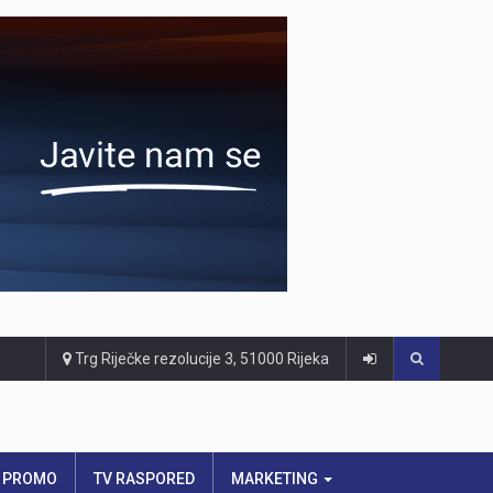
Trg Riječke rezolucije 3, 51000 Rijeka
PROMO
TV RASPORED
MARKETING