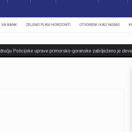
VA BANK
ZELENO PLAVI HORIZONTI
OTVORENI I KAD NISMO
K