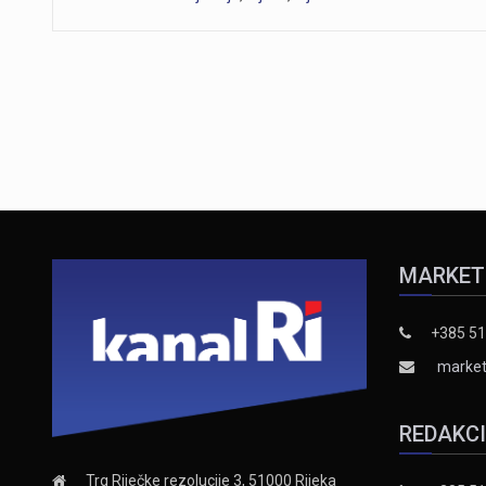
MARKET
+385 51
market
REDAKC
Trg Riječke rezolucije 3, 51000 Rijeka