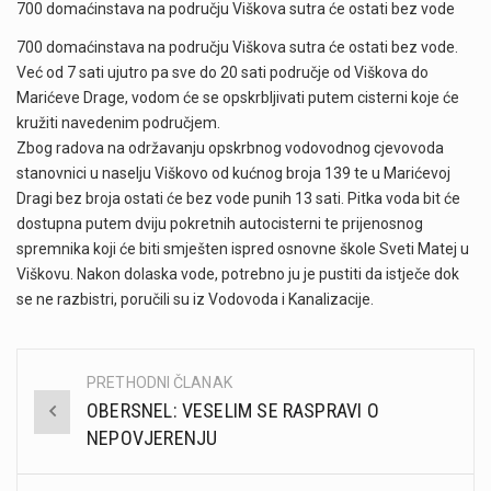
700 domaćinstava na području Viškova sutra će ostati bez vode
700 domaćinstava na području Viškova sutra će ostati bez vode.
Već od 7 sati ujutro pa sve do 20 sati područje od Viškova do
Marićeve Drage, vodom će se opskrbljivati putem cisterni koje će
kružiti navedenim područjem.
Zbog radova na održavanju opskrbnog vodovodnog cjevovoda
stanovnici u naselju Viškovo od kućnog broja 139 te u Marićevoj
Dragi bez broja ostati će bez vode punih 13 sati. Pitka voda bit će
dostupna putem dviju pokretnih autocisterni te prijenosnog
spremnika koji će biti smješten ispred osnovne škole Sveti Matej u
Viškovu. Nakon dolaska vode, potrebno ju je pustiti da istječe dok
se ne razbistri, poručili su iz Vodovoda i Kanalizacije.
PRETHODNI ČLANAK
Post
OBERSNEL: VESELIM SE RASPRAVI O
navigation
NEPOVJERENJU