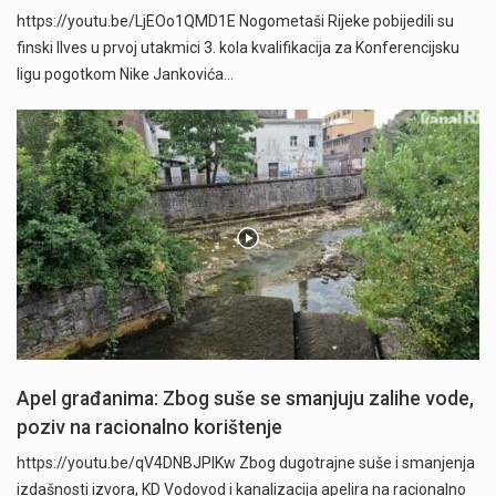
https://youtu.be/LjEOo1QMD1E Nogometaši Rijeke pobijedili su
finski Ilves u prvoj utakmici 3. kola kvalifikacija za Konferencijsku
ligu pogotkom Nike Jankovića…
Apel građanima: Zbog suše se smanjuju zalihe vode,
poziv na racionalno korištenje
https://youtu.be/qV4DNBJPlKw Zbog dugotrajne suše i smanjenja
izdašnosti izvora, KD Vodovod i kanalizacija apelira na racionalno