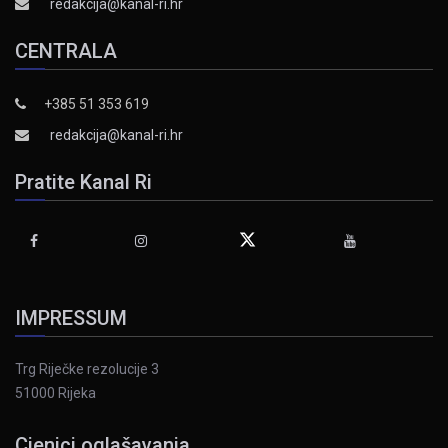
redakcija@kanal-ri.hr
CENTRALA
+385 51 353 619
redakcija@kanal-ri.hr
Pratite Kanal Ri
IMPRESSUM
Trg Riječke rezolucije 3
51000 Rijeka
Cjenici oglašavanja