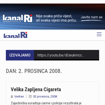
OGLAS
IZDVAJAMO
https://youtu.be/dUeukmccp5w U gospodarskoj zoni Volnik pokraj Cresa svečano je obilježen početak izgradnje novog vatrogasnog doma, što predstavlja jedan od najvažnijih infrastrukturnih projekata za tamošnje vatrogastvo. Umjesto kamena temeljca, u temelje je položena kutija s vatrogasnom sjekiricom, mlaznicom i drugim predmetima, a događaju su prisustvovali gradonačelnik Cresa Marin Gregorović te dužnosnici i članovi vatrogasnih društava. Više u videoprilogu:
https://youtu.be/MxppqkGISgM U umjetničkom paviljonu Juraj Šporer u Opatiji otvorena je izložba Pop arta pred gotovo 800 posjetitelja, nakon čega je održano i stručno vodstvo. Djela dolaze iz jedne od najvećih privatnih zbirki u Austriji koju su 1960-ih pokrenuli Peter Infeld i njegova majka, a uključuje i radove Andyja Warhola. Izložba ostaje otvorena do 27. rujna i može se razgledati svakim danom od 10 do 22 sata. Više u videoprilogu:
DAN:
2. PROSINCA 2008.
https://youtu.be/aILFsriI-vk
https://youtu.be/LjEOo1QMD1E Nogometaši Rijeke pobijedili su finski Ilves u prvoj utakmici 3. kola kvalifikacija za Konferencijsku ligu pogotkom Nike Jankovića u 16. minuti. Unatoč minimalnoj prednosti s kojom putuju na uzvrat, trener Matjaž Kek izrazio je zabrinutost zbog manjka realizacije i nervoze u igri. Uzvratna utakmica igra se u Finskoj u četvrtak, 13. kolovoza s početkom u 18 sati. Više u videoprilogu:
Velika Zapljena Cigareta
Vedran
02 prosinca, 2008
https://youtu.be/qV4DNBJPlKw Zbog dugotrajne suše i smanjenja izdašnosti izvora, KD Vodovod i kanalizacija apelira na racionalno korištenje vode na riječkom području, iako su trenutne zalihe dostatne i nema potrebe za redukcijama. Cilj preporučenih mjera, koje uključuju zabranu zalijevanja travnjaka i pranja automobila, jest smanjenje dnevne potrošnje za 10 do 15 posto. Više u videoprilogu:
Zajednička suradnja carine i policije rezultirala je