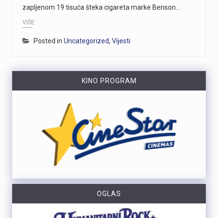
zapljenom 19 tisuća šteka cigareta marke Benson…
https://youtu.be/CrhVZbwhS7g Šire područje Novog Vinodolskog i Rijeku noćas oko 1:20 sati pogodio je potres magnitude 3,5 po Richteru s epicentrom 11 kilometara jugoistočno od Novog Vinodolskog. Budući da se Primorsko-goranska županija nalazi na nizu aktivnih rasjeda, ovakvi potresi nisu neuobičajeni, a stručnjaci procjenuju da maksimalna magnituda na riječkom i primorskom području može iznositi oko 6 po Richteru. Više u videoprilogu:
VIŠE
Tijekom posljednja dva dana na širem matuljskom području i otoku Krku izbila su dva požara u kojima je nastala materijalna šteta, dok je u jednom slučaju jedna osoba ozlijeđena. Policijski službenici su u suradnji s protupožarnim inspektorom obavili očevide kojima su utvrđeni uzroci nastanka ovih požara. Požar na širem matuljskom području izbio je 5. kolovoza oko 21:30 sati u pomoćnom objektu kuće, a ugasili su ga vatrogasci Javne vatrogasne postrojbe (JVP) Opatija. Očevidom je utvrđeno da je uzrok požara tehničke naravi, točnije kvar na električnim instalacijama u predjelu krovišta. U požaru je izgorio gornji dio pomoćnog objekta zajedno s krovištem, a materijalna šteta procjenjuje se na više desetaka tisuća eura. Drugi požar izbio je 6. kolovoza oko 4:20 sati u obiteljskoj kući na otoku Krku. Na intervenciju su izašli vatrogasci JVP Krk, a u požaru je ozlijeđena 50-godišnjakinja. Očevidom je utvrđeno da je do požara najvjerojatnije došlo uslijed curenja plina zbog tehničkog kvara na spoju crijeva i plinske boce. Plinska smjesa u prostoru kuhinje zapalila se nakon što je prilikom paljenja svjetla došlo do stvaranja iskre. Nakon obavljenih očevida, policija poziva građane da redovito pregledavaju i održavaju električne i plinske instalacije te plinske uređaje. Također se savjetuje da se svi…
Posted in
Uncategorized
,
Vijesti
Posade policijskih plovila Postaje pomorske policije u proteklih su tjedan dana evidentirale 61 prekršaj nedozvoljenog glisiranja. Svi utvrđeni prekršaji odnosili su se na glisiranje na udaljenosti manjoj od 300 metara od obale. Prekršaji su zabilježeni u akvatoriju otoka Krka, Raba i Cresa te na području Kraljevice. Zbog počinjenih prekršaja policija je sankcionirala državljane 12 različitih zemalja. Među njima je najviše državljana Slovenije i Njemačke, po 15 iz svake države. Kazne su izrečene i za devet državljana Austrije, šest državljana Italije, pet državljana Hrvatske te četiri državljana Mađarske. Sankcionirana su i po dva državljana Slovačke, kao i po jedan državljanin iz Rumunjske, Belgije, Poljske, Srbije i Češke. Svim počiniteljima izrečene su novčane kazne sukladno odredbama Pomorskog zakonika. Policijski službenici pomorske policije nastavit će provoditi pojačane nadzore na moru kako bi se povećala sigurnost svih sudionika u pomorskom prometu. Ujedno se pozivaju svi nautičari da se strogo pridržavaju propisa i vode računa o sigurnosti kupača i drugih osoba na moru, s posebnim naglaskom na zabranu glisiranja na udaljenosti manjoj od 300 metara od obale.
https://youtu.be/T5evucKJLOw
KINO PROGRAM
U subotu, 8. kolovoza, Fužine će postati središte susreta folklorne baštine, tradicijskih zanata i običaja iz Hrvatske i inozemstva. S početkom u 12 sati, centar Fužina, pozornica i prostor ispod brane jezera Bajer ugostit će 4. Međunarodni festival folklora i 2. Festival starih zanata. Ove dvije manifestacije kroz nastupe folklornih skupina, demonstracije tradicijskih vještina, radionice, predavanja, domaće proizvode i gastronomske sadržaje predstavljaju bogatstvo kulturne baštine. Ulaz na manifestaciju u potpunosti je besplatan, kao i sudjelovanje u svim radionicama, predavanju, dječjem programu i folklornim nastupima. Program započinje u podne nastupom grupe Dar Mar, nakon čega slijede prve demonstracije starih zanata i tradicijskih vještina koje će se odvijati tijekom cijelog dana kao jedan od središnjih dijelova manifestacije. Posjetitelje očekuje bogat izbor radionica u kojima mogu upoznati stare obrte i okušati se u tradicijskim tehnikama. Zlatko Pochobradsky iz Domaće radinosti iz Gerova predstavit će izradu unikatnih drvenih predmeta inspiriranih prirodom Gorskog kotara, dok će Ribolovna udruga Bajer Fužine demonstrirati sportski ribolov. Bojan Marđetko vodit će radionicu izrade potkovica za sreću, Antun Štimac iz Crnog Luga prezentirat će izradu šindre, odnosno specifičnog načina pokrivanja goranskih krovova drvom, a Stela Gržinić iz obrta LEBJOR prikazat će glodanje zdjele od masline. U poslijepodnevnim satima program se…
OGLAS