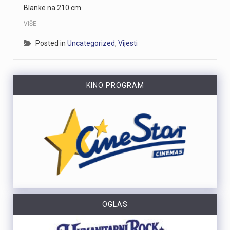
Blanke na 210 cm
https://youtu.be/xzY8NjZPXok MO Brašćine-Pulac traži rješenje problema s autobusima nakon izlijetanja na Drenovskom putuNakon izlijetanja autobusa Autotroleja na Drenovskom putu, Vijeće MO Brašćine-Pulac izrazilo je zabrinutost građana, ističući opasnu situaciju te tražeći izmjenu trase i prilagodbu sistema javnog prijevoza. Predsjednik Vijeća Josip Rupčić navodi da su održani sastanci o pravilima parkiranja i zabrani izlaska vozača iz autobusa, no upitno je poštivanje tih uputa.Vijeće traži hitan sastanak s Gradom Rijekom kao vlasnikom Autotroleja kako bi se riješio problem i izmijenila trasa. Više u videoprilogu:
VIŠE
Još jedna nemirna noć za riječke vatrogasce. Noćas oko 4 sata izbio je veliki požar na području Pehlina i Marinića, na predjelu Straža. Zahvaljujući brzoj, složnoj intervenciji, na požarištu je odmah angažirano 5 vozila i 21 vatrogasac. U ovoj noćnoj borbi rame uz rame sudjelovali su DVD Halubjan Viškovo, DVD Kastav, DVD Sušak, DVD Drenova te JVP Grada Rijeke. Požar je pod kontrolom te je u tijeku dogašivanje, a opožareno je oko 4 hektara raslinja.Vatrogasci su još na terenu i provode dogašivanje kako bi se spriječilo ponovno rasplamsavanje vatre.Više informacija o okolnostima izbijanja požara, kao i o opožarenom području, bit će poznato nakon završetka intervencije.
Posted in
Uncategorized
,
Vijesti
https://youtu.be/jr4h8J51PBM Riječki tunel, dug 330 metara, prokopala je talijanska vojska između 1939. i 1942. godine kao sklonište, a danas služi kao jedna od najvećih turističkih atrakcija Rijeke. Zbog stalne temperature od 15 stupnjeva, tunel ljeti privlači domaće i strane turiste koji u njemu traže osvježenje od ljetnih vrućina i uče o povijesti. Prošle je godine tunelom prošetalo 44 000 posjetitelja, a višenamjenski prostor danas ugošćuje izložbe, vinska događanja i adventske aktivnosti. Više u videoprilogu:
Na Pećinama u Rijeci večeras se urušio balkon napuštene kuće u blizini hotela Jadran. Prema informacijama policije, u trenutku urušavanja ispod balkona nalazile su se dvije mlađe osobe, koje su pritom ozlijeđene. Na mjesto nesreće stigli su vatrogasci i djelatnici Hitne pomoći.Riječ je o napuštenom objektu uz hotel Jadran. Više informacija o okolnostima događaja i težini ozljeda očekuje se nakon završetka intervencije i policijskog očevida.
KINO PROGRAM
https://youtu.be/Gad20jtIOAQ U večernjim satima između Zlobina i Plase buknuo je veliki požar na izuzetno teškom terenu koji su gasili vatrogasci iz JVP Rijeka i sedam DVD-ova. Zbog nepristupačnosti terena, vodu za gašenje dopremile su Hrvatske željeznice, a desetak vatrogasaca jutros je nastavilo s dogašivanjem. Iako je uzrok često iskrenje s pruge, požar je izbio 200 metara dalje, te se uzrok tek treba utvrditi. Više u videoprilogu:
OGLAS