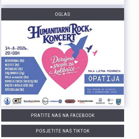
U razdoblju od 1. do 5. kolovoza na području Policijske uprave primorsko-goranske zabilježeno je devet provalnih krađa u domove, od kojih su tri ostale u pokušaju. Kaznena djela počinjena su u centru Rijeke, na Trsatu, na području općine Čavle te na otocima Rabu i Krku. Nepoznati počinitelji su iz stambenih objekata otuđili novac, nakit i satove. Ukupna materijalna šteta procjenjuje se na više desetaka tisuća eura. Policijski službenici intenzivno tragaju za počiniteljima i otuđenim predmetima, a građanima donosimo službene savjete za zaštitu domova. Mehanička i tehnička zaštita Kvalitetna stolarija i brave: Ugradite protuprovalna vrata s kvalitetnim cilindrom i višestrukim zaključavanjem. Postavite dodatne zasune na prozore i balkonska vrata. Rasvjeta na senzor: Postavite senzorsku vanjsku rasvjetu ispred ulaza, u dvorištu i na balkonima jer provalnici izbjegavaju osvijetljena mjesta. Alarm i videonadzor: Vidljivo postavljene kamere i naljepnice upozorenja o alarmu djeluju kao snažan odvraćajući faktor. Svakodnevne navike Uvijek zaključavajte vrata: Zaključajte ulazna vrata i zatvorite prozore čak i kada odlazite na samo nekoliko minuta. Bez skrivenih ključeva: Nikada ne ostavljajte ključeve ispod otirača, u teglama za cvijeće ili iznad vrata. Provjera identiteta: Ne otvarajte vrata nepoznatim osobama dok ne utvrdite tko su Savjeti za dulja izbivanja i putovanja Stvorite privid prisutnosti: Zamolite…
OGLAS
https://youtu.be/zOgdGqUily8 U Muzeju grada Rijeke otvorena je izložba belgijske čipke pod nazivom „Suvremena umjetnost niti“. Riječ je o drugoj suradnji s Veleposlanstvom Kraljevine Belgije te udrugama „Artofil“ i „Living Lace“. Izložba okuplja radove 120 sudionika koji su čipku izrađivali na suvremen način, koristeći materijale poput keramike, čelika i stakla. Belgija je poznata kao kolijevka tradicionalne čipke na batiće, a izložba je povezana s poviješću same Palače šećera. Svi zainteresirani izložbu mogu pogledati do 6. rujna. Više u videoprilogu:
PRATITE NAS NA FACEBOOK
POSJETITE NAŠ TIKTOK