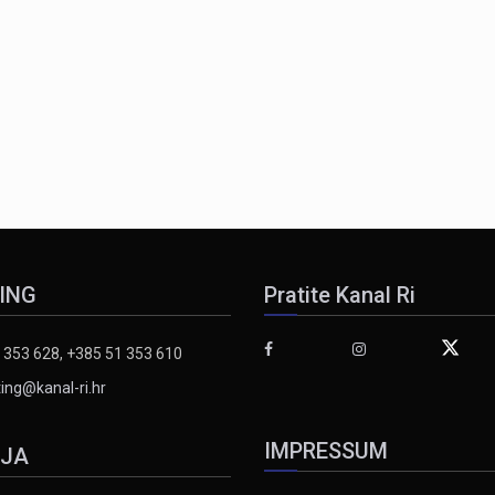
ING
Pratite Kanal Ri
 353 628, +385 51 353 610
ing@kanal-ri.hr
IMPRESSUM
IJA