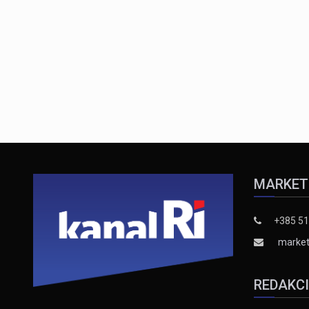
MARKET
+385 51
market
REDAKC