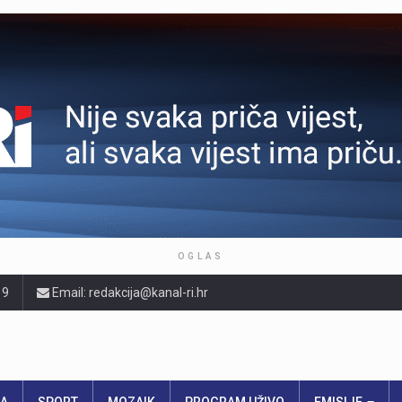
OGLAS
19
Email: redakcija@kanal-ri.hr