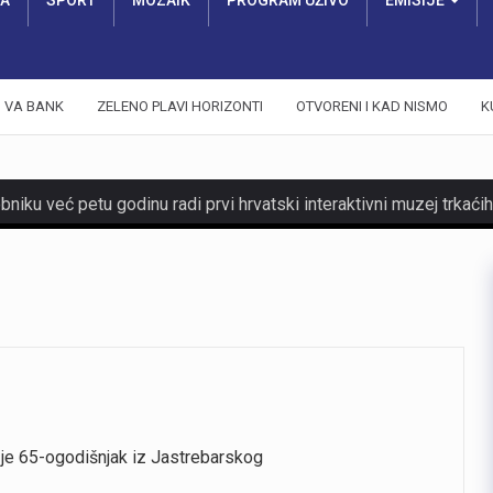
RA
SPORT
MOZAIK
PROGRAM UŽIVO
EMISIJE
VA BANK
ZELENO PLAVI HORIZONTI
OTVORENI I KAD NISMO
K
o je 65-ogodišnjak iz Jastrebarskog