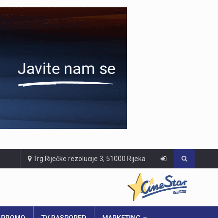
Trg Riječke rezolucije 3, 51000 Rijeka