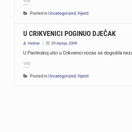
VIŠE
Posted in
Uncategorized
,
Vijesti
https://youtu.be/mDR29ffvagE
U CRIKVENICI POGINUO DJEČAK
Vedran
29 srpnja, 2009
https://youtu.be/t_-9LE0PJjw
U Pavlinskoj ulici u Crikvenici noćas se dogodila ne
VIŠE
Posted in
Uncategorized
,
Vijesti