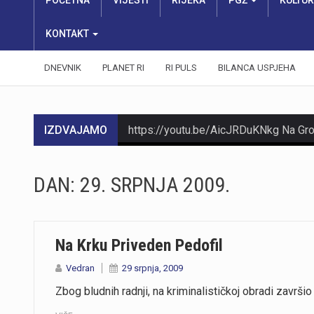
POČETNA
VIJESTI
RIJEKA
PGŽ
KULTU
KONTAKT
DNEVNIK
PLANET RI
RI PULS
BILANCA USPJEHA
IZDVAJAMO
DAN:
29. SRPNJA 2009.
Na Krku Priveden Pedofil
Vedran
29 srpnja, 2009
Zbog bludnih radnji, na kriminalističkoj obradi završi