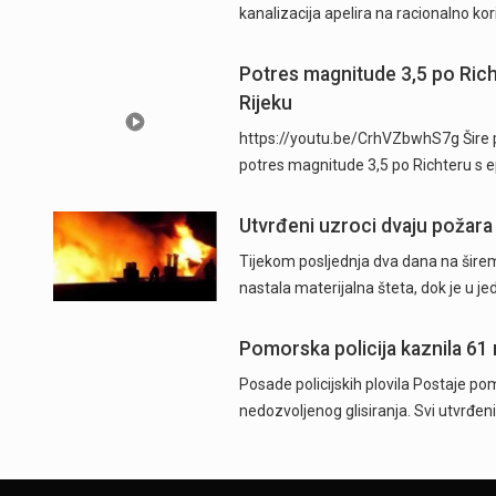
kanalizacija apelira na racionalno ko
Potres magnitude 3,5 po Ric
Rijeku
https://youtu.be/CrhVZbwhS7g Šire p
potres magnitude 3,5 po Richteru s 
Utvrđeni uzroci dvaju požara
Tijekom posljednja dva dana na širem
nastala materijalna šteta, dok je u j
Pomorska policija kaznila 61
Posade policijskih plovila Postaje pom
nedozvoljenog glisiranja. Svi utvrđeni