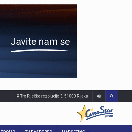
Trg Riječke rezolucije 3, 51000 Rijeka