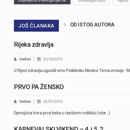
Uncategorized
Vijesti
OD ISTOG AUTORA
JOŠ ČLANAKA
Rijeka zdravlja
Vedran
20/10/2015
U Rijeci zdravlja ugostili smo Polikliniku Medico.Tema emisije
PRVO PA ŽENSKO
Vedran
02/01/2015
Djevojčica Ivora prva beba u riječkom rodilištu (više…)
KARNEVALSKI VIKEND – 4. i 5. 2.