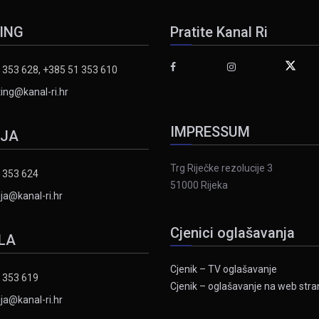
ING
Pratite Kanal Ri
 353 628, +385 51 353 610
ing@kanal-ri.hr
IMPRESSUM
IJA
Trg Riječke rezolucije 3
 353 624
51000 Rijeka
ja@kanal-ri.hr
Cjenici oglašavanja
LA
Cjenik – TV oglašavanje
 353 619
Cjenik – oglašavanje na web stran
ja@kanal-ri.hr