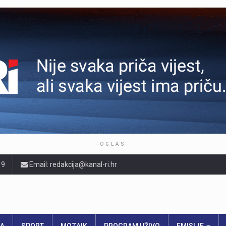
OGLAS
19
Email: redakcija@kanal-ri.hr