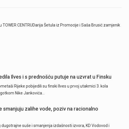
 u TOWER CENTRUDarija Šetula iz Promocije i Saša Brusić zamjenik
dila Ilves i s prednošću putuje na uzvrat u Finsku
ši Rijeke pobijedili su finski Ilves u prvoj utakmici 3. kola
 pogotkom Nike Jankovića…
 smanjuju zalihe vode, poziv na racionalno
ugotrajne suše i smanjenja izdašnosti izvora, KD Vodovod i