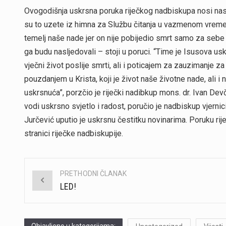
Ovogodišnja uskrsna poruka riječkog nadbiskupa nosi na
su to uzete iz himna za Službu čitanja u vazmenom vremen
temelj naše nade jer on nije pobijedio smrt samo za sebe 
ga budu nasljedovali – stoji u poruci. “Time je Isusova 
vječni život poslije smrti, ali i poticajem za zauzimanje za
pouzdanjem u Krista, koji je život naše životne nade, ali
uskrsnuća”, porzčio je riječki nadibkup mons. dr. Ivan Dev
vodi uskrsno svjetlo i radost, poručio je nadbiskup vjerni
Jurčević uputio je uskrsnu čestitku novinarima. Poruku rije
stranici riječke nadbiskupije.
PRETHODNI ČLANAK
Post
LED!
navigation
Objavljeno u kategorijama: