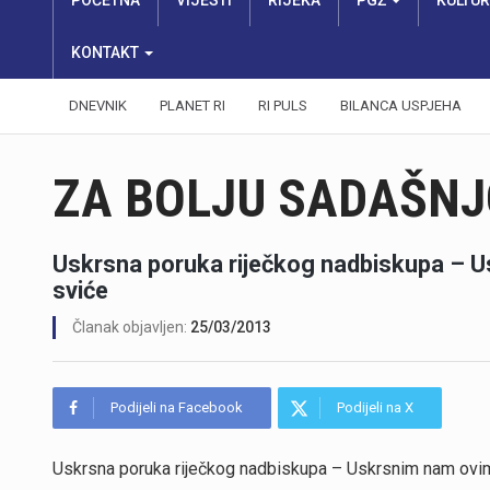
POČETNA
VIJESTI
RIJEKA
PGŽ
KULTU
KONTAKT
DNEVNIK
PLANET RI
RI PULS
BILANCA USPJEHA
ZA BOLJU SADAŠNJ
Uskrsna poruka riječkog nadbiskupa – 
sviće
Članak objavljen:
25/03/2013
Podijeli na Facebook
Podijeli na X
Uskrsna poruka riječkog nadbiskupa – Uskrsnim nam ovi