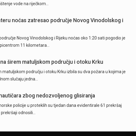
rištenje vode na riječkom…
hteru noćas zatresao područje Novog Vinodolskog i
odručje Novog Vinodolskog i Rijeku noćas oko 1:20 sati pogodio je
epicentrom 11 kilometara…
 na širem matuljskom području i otoku Krku
 matuljskom području i otoku Krku izbila su dva požara u kojima je
ednom slučaju jedna…
 nautičara zbog nedozvoljenog glisiranja
orske policije u proteklih su tjedan dana evidentirale 61 prekršaj
 prekršaji odnosili…