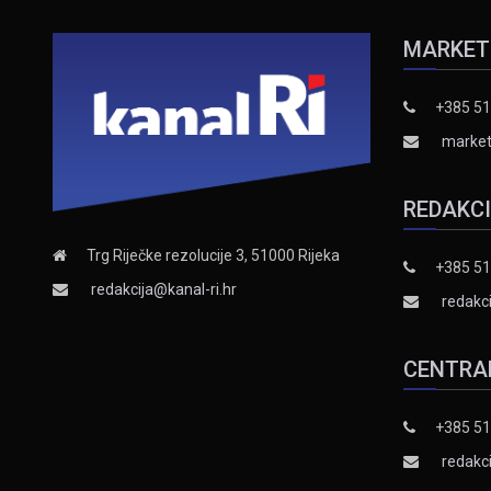
MARKET
+385 51
market
REDAKC
Trg Riječke rezolucije 3, 51000 Rijeka
+385 51
redakcija@kanal-ri.hr
redakci
CENTRA
+385 51
redakci