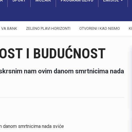
RA
SPORT
MOZAIK
PROGRAM UŽIVO
EMISIJE
VA BANK
ZELENO PLAVI HORIZONTI
OTVORENI I KAD NISMO
K
OST I BUDUĆNOST
Uskrsnim nam ovim danom smrtnicima nada
m danom smrtnicima nada sviće