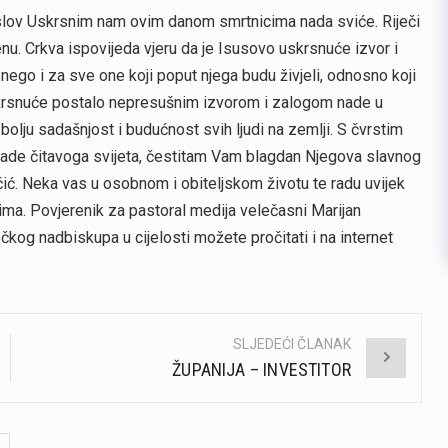
slov Uskrsnim nam ovim danom smrtnicima nada sviće. Riječi
u. Crkva ispovijeda vjeru da je Isusovo uskrsnuće izvor i
nego i za sve one koji poput njega budu živjeli, odnosno koji
uskrsnuće postalo nepresušnim izvorom i zalogom nade u
 bolju sadašnjost i budućnost svih ljudi na zemlji. S čvrstim
 i nade čitavoga svijeta, čestitam Vam blagdan Njegova slavnog
čić. Neka vas u osobnom i obiteljskom životu te radu uvijek
cima. Povjerenik za pastoral medija velečasni Marijan
čkog nadbiskupa u cijelosti možete pročitati i na internet
SLJEDEĆI ČLANAK
ŽUPANIJA – INVESTITOR