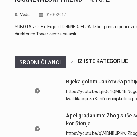
Vedran
01/02/2017
SUBOTA-JOLE u Ex port DeltiNEDJELJA- Izbor princa i princeze
direktorice Tower centra najavili…
IZ ISTE KATEGORIJE
SRODNI ČLANCI
Rijeka golom Jankovića pobije
https://youtu.be/LjEOo1QMD1E Nogometa
kvalifikacija za Konferencijsku ligu
Apel građanima: Zbog suše se
korištenje
https://youtu.be/qV4DNBJPlKw Zbog d