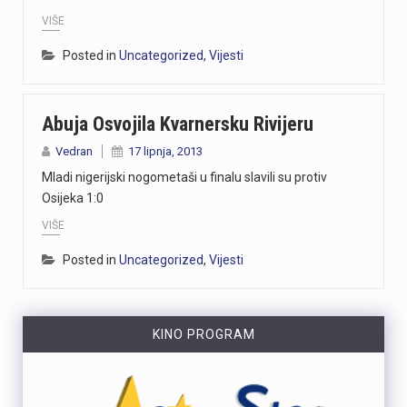
Danas, oko 16.50 sati, na ŽC-5047, staroj cesti prema Učki, kod Poklona, dogodila se teška prometna nesreća u kojoj su sudjelovali motocikl i osobno vozilo.U nesreći je smrtno stradao vozač motocikla, koji je preminuo na mjestu događaja.U tijeku je očevid kojim će se utvrditi okolnosti i uzrok nesreće.
VIŠE
Posted in
Uncategorized
,
Vijesti
https://youtu.be/T5evucKJLOw
https://youtu.be/aILFsriI-vk
Abuja Osvojila Kvarnersku Rivijeru
https://youtu.be/dUeukmccp5w U gospodarskoj zoni Volnik pokraj Cresa svečano je obilježen početak izgradnje novog vatrogasnog doma, što predstavlja jedan od najvažnijih infrastrukturnih projekata za tamošnje vatrogastvo. Umjesto kamena temeljca, u temelje je položena kutija s vatrogasnom sjekiricom, mlaznicom i drugim predmetima, a događaju su prisustvovali gradonačelnik Cresa Marin Gregorović te dužnosnici i članovi vatrogasnih društava. Više u videoprilogu:
Vedran
17 lipnja, 2013
Mladi nigerijski nogometaši u finalu slavili su protiv
https://youtu.be/MxppqkGISgM U umjetničkom paviljonu Juraj Šporer u Opatiji otvorena je izložba Pop arta pred gotovo 800 posjetitelja, nakon čega je održano i stručno vodstvo. Djela dolaze iz jedne od najvećih privatnih zbirki u Austriji koju su 1960-ih pokrenuli Peter Infeld i njegova majka, a uključuje i radove Andyja Warhola. Izložba ostaje otvorena do 27. rujna i može se razgledati svakim danom od 10 do 22 sata. Više u videoprilogu:
Osijeka 1:0
VIŠE
Posted in
Uncategorized
,
Vijesti
KINO PROGRAM