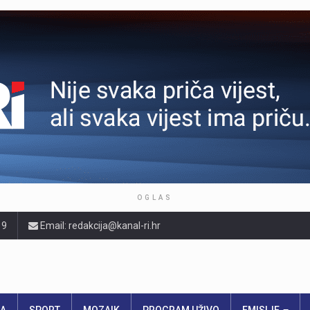
OGLAS
19
Email: redakcija@kanal-ri.hr