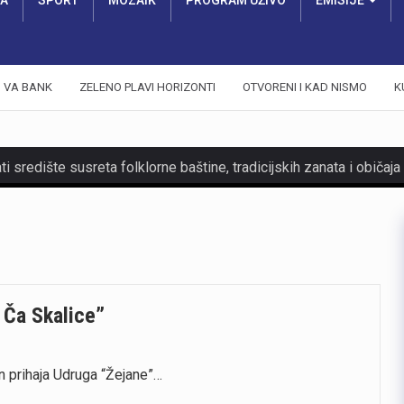
RA
SPORT
MOZAIK
PROGRAM UŽIVO
EMISIJE
VA BANK
ZELENO PLAVI HORIZONTI
OTVORENI I KAD NISMO
K
 Ča Skalice”
n prihaja Udruga “Žejane”…