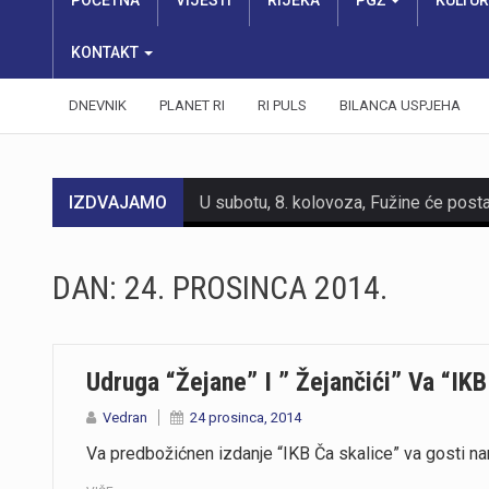
POČETNA
VIJESTI
RIJEKA
PGŽ
KULTU
KONTAKT
DNEVNIK
PLANET RI
RI PULS
BILANCA USPJEHA
IZDVAJAMO
DAN:
24. PROSINCA 2014.
Udruga “Žejane” I ” Žejančići” Va “IKB
Vedran
24 prosinca, 2014
Va predbožićnen izdanje “IKB Ča skalice” va gosti na