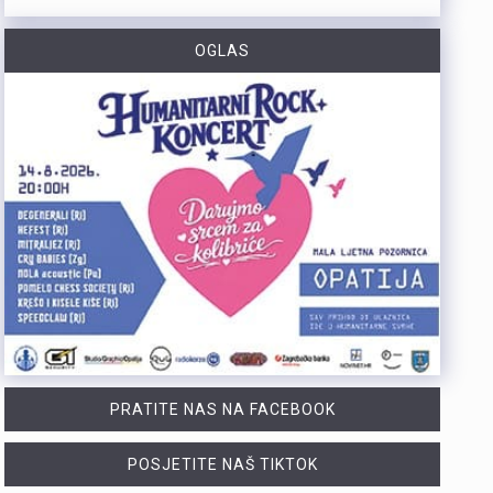
https://youtu.be/bbJS07ZGQeU Tridesetosmogodišnji Denis Vejzović iz Hrvatske doživio je puknuće aneurizme u Irskoj, a obitelj ima manje od dana prije nego što liječnici u Corku isključe aparate za održavanje života. Liječnički tim donosi odluku o isključivanju, a obitelj hitno traži medicinski prijevoz i bolnicu u Hrvatskoj te prikuplja pomoć preko GoFundMe aplikacije.Donacije za pomoć obitelji i organizaciju liječničkog prijevoza mogu se uplatiti putem GoFundMe platforme. https://www.gofundme.com/f/help-denis-fight-for-his-life?lang=en_US&ts=1785938768 Više u videoprilogu:
OGLAS
https://youtu.be/mldUU0Knk1Y U prometnoj nesreći u Rijeci teško je ozlijeđena 75-godišnja pješakinja, dok je 80-godišnji pješak prošao s lakšim ozljedama. Na njih je na pješačkom prijelazu naletio autobus kojim je upravljao 54-godišnji vozač. Nesreća se dogodila u utorak, 4. kolovoza, oko 18 sati na raskrižju Ulice Ivana Zajca i Ribarske ulice.
https://youtu.be/-_V3gJvjFjc Trodnevno obilježavanje Dana pobjede i 31. obljetnice Oluje u Rijeci zaključeno je bakljadom na Molo longu, gdje je zapaljeno 222 baklje za poginule branitelje Primorsko-goranske županije. Uz prigodni program, polaganje vijenaca i koncert grupe Opća opasnost, Rijeka je dostojanstveno obilježila najvažniji datum novije hrvatske povijesti. Više u videoprilogu:
PRATITE NAS NA FACEBOOK
POSJETITE NAŠ TIKTOK