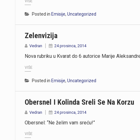
VIŠE
Posted in
Emisije
,
Uncategorized
https://youtu.be/Ms7A82drFtA
Zelenvizija
Vedran
24 prosinca, 2014
Nova rubriku u Kvarat do 6 autorice Marije Aleksandr
VIŠE
Posted in
Emisije
,
Uncategorized
Obersnel I Kolinda Sreli Se Na Korzu
Vedran
24 prosinca, 2014
Obersnel: “Ne želim vam sreću!”
VIŠE