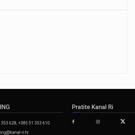
ING
Pratite Kanal Ri
 353 628, +385 51 353 610
ing@kanal-ri.hr