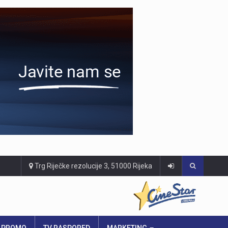
Trg Riječke rezolucije 3, 51000 Rijeka