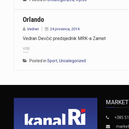
Orlando
Vedran
24 prosinca, 2014
Vedran Devčić predsjednik MRK-a Zamet
VIŠE
Posted in
Sport
,
Uncategorized
MARKET
+385 51
market