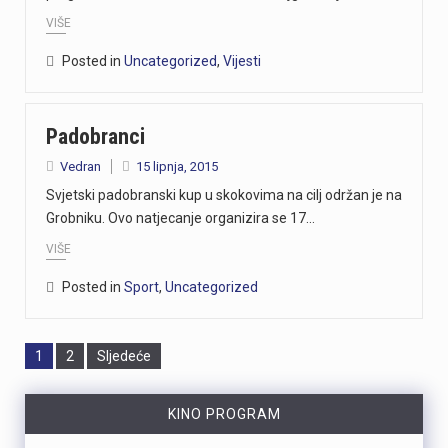
VIŠE
Posted in
Uncategorized
,
Vijesti
Padobranci
Vedran
15 lipnja, 2015
Svjetski padobranski kup u skokovima na cilj održan je na
Grobniku. Ovo natjecanje organizira se 17…
VIŠE
Posted in
Sport
,
Uncategorized
Page
Page
1
2
Sljedeće
KINO PROGRAM