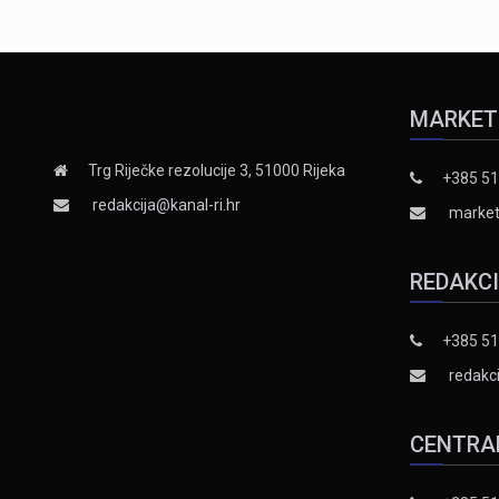
MARKET
Trg Riječke rezolucije 3, 51000 Rijeka
+385 51
redakcija@kanal-ri.hr
market
REDAKC
+385 51
redakci
CENTRA