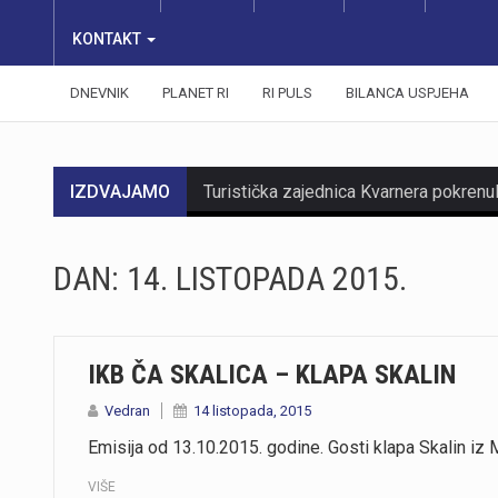
KONTAKT
DNEVNIK
PLANET RI
RI PULS
BILANCA USPJEHA
IZDVAJAMO
DAN:
14. LISTOPADA 2015.
https://youtu.be/mDR29ffvagE
IKB ČA SKALICA – KLAPA SKALIN
https://youtu.be/t_-9LE0PJjw
Vedran
14 listopada, 2015
Emisija od 13.10.2015. godine. Gosti klapa Skalin iz M
VIŠE