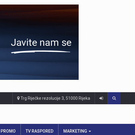
Trg Riječke rezolucije 3, 51000 Rijeka
PROMO
TV RASPORED
MARKETING