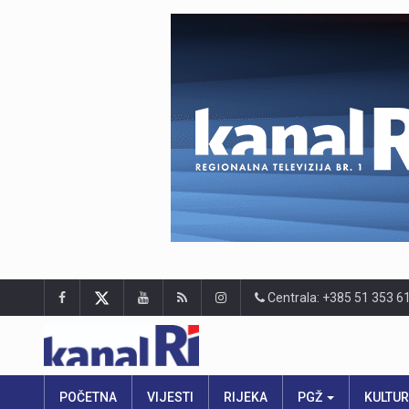
Centrala: +385 51 353 6
POČETNA
VIJESTI
RIJEKA
PGŽ
KULTU