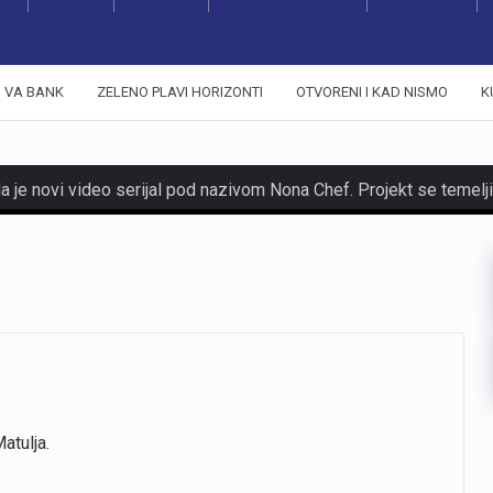
VA BANK
ZELENO PLAVI HORIZONTI
OTVORENI I KAD NISMO
K
atulja.