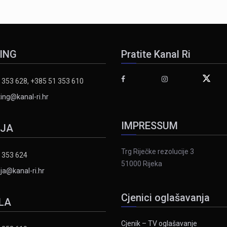
ING
Pratite Kanal Ri
 353 628, +385 51 353 610
ing@kanal-ri.hr
IMPRESSUM
IJA
Trg Riječke rezolucije 3
 353 624
51000 Rijeka
ja@kanal-ri.hr
Cjenici oglašavanja
LA
Cjenik – TV oglašavanje