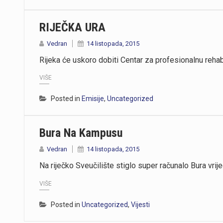
RIJEČKA URA
Vedran
14 listopada, 2015
Rijeka će uskoro dobiti Centar za profesionalnu rehabi
VIŠE
Posted in
Emisije
,
Uncategorized
Bura Na Kampusu
Vedran
14 listopada, 2015
Na riječko Sveučilište stiglo super računalo Bura vrij
VIŠE
Posted in
Uncategorized
,
Vijesti