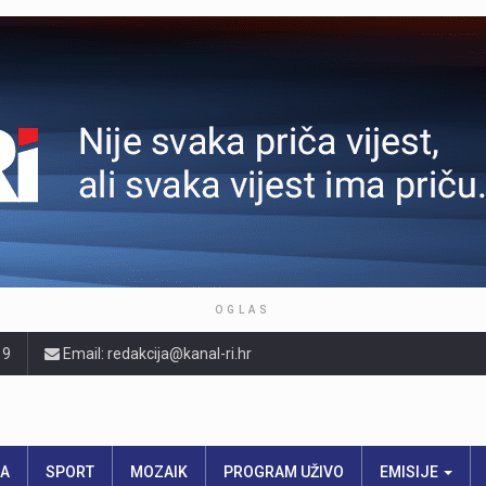
OGLAS
19
Email: redakcija@kanal-ri.hr
RA
SPORT
MOZAIK
PROGRAM UŽIVO
EMISIJE