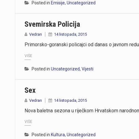
Posted in
Emisije
,
Uncategorized
Svemirska Policija
Vedran
14 listopada, 2015
Primorsko-goranski policajci od danas o javnom redu
VIŠE
Posted in
Uncategorized
,
Vijesti
Sex
Vedran
14 listopada, 2015
Nova baletna sezona u riječkom Hrvatskom narodnom 
VIŠE
Posted in
Kultura
,
Uncategorized