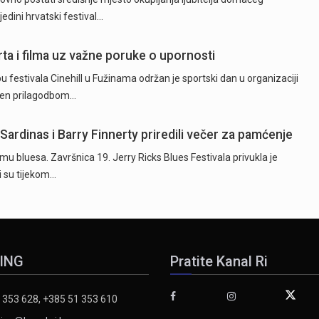
jedini hrvatski festival…
rta i filma uz važne poruke o upornosti
 festivala Cinehill u Fužinama održan je sportski dan u organizaciji
ežen prilagodbom…
 Sardinas i Barry Finnerty priredili večer za pamćenje
itmu bluesa. Završnica 19. Jerry Ricks Blues Festivala privukla je
ji su tijekom…
ING
Pratite Kanal Ri
 353 628, +385 51 353 610