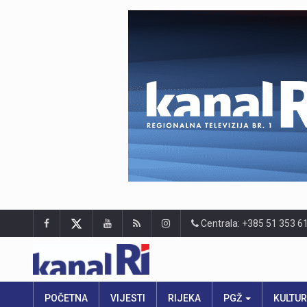
Centrala: +385 51 353 6
POČETNA
VIJESTI
RIJEKA
PGŽ
KULTU