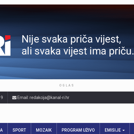
OGLAS
19
Email: redakcija@kanal-ri.hr
RA
SPORT
MOZAIK
PROGRAM UŽIVO
EMISIJE